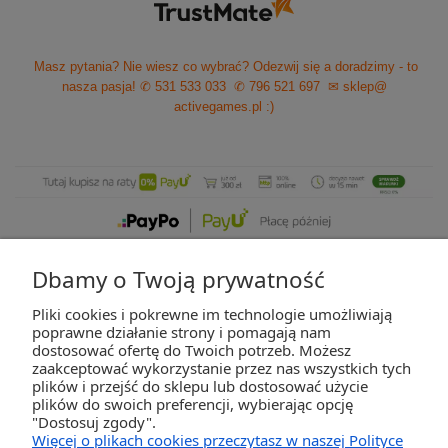
Masz pytania? Nie wiesz co wybrać? Odezwij się a doradzimy - to
nasza pasja!
✆ 531 533 033
✆ 796 521 697
✉ sklep@
activegames.pl
:)
Dbamy o Twoją prywatność
Pliki cookies i pokrewne im technologie umożliwiają
ZAKUPY
poprawne działanie strony i pomagają nam
dostosować ofertę do Twoich potrzeb. Możesz
zaakceptować wykorzystanie przez nas wszystkich tych
POMOC
plików i przejść do sklepu lub dostosować użycie
plików do swoich preferencji, wybierając opcję
"Dostosuj zgody".
MOJE KONTO
Więcej o plikach cookies przeczytasz w naszej Polityce