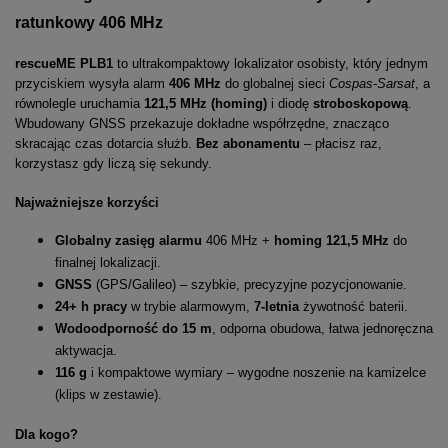
ratunkowy 406 MHz
rescueME PLB1
to ultrakompaktowy lokalizator osobisty, który jednym
przyciskiem wysyła alarm
406 MHz
do globalnej sieci
Cospas-Sarsat
, a
równolegle uruchamia
121,5 MHz (homing)
i diodę
stroboskopową
.
Wbudowany GNSS przekazuje dokładne współrzędne, znacząco
skracając czas dotarcia służb.
Bez abonamentu
– płacisz raz,
korzystasz gdy liczą się sekundy.
Najważniejsze korzyści
Globalny zasięg alarmu
406 MHz +
homing 121,5 MHz
do
finalnej lokalizacji.
GNSS
(GPS/Galileo) – szybkie, precyzyjne pozycjonowanie.
24+ h pracy
w trybie alarmowym,
7-letnia
żywotność baterii.
Wodoodporność do 15 m
, odporna obudowa, łatwa jednoręczna
aktywacja.
116 g
i kompaktowe wymiary – wygodne noszenie na kamizelce
(klips w zestawie).
Dla kogo?