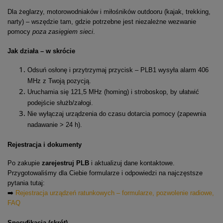
Dla żeglarzy, motorowodniaków i miłośników outdooru (kajak, trekking,
narty) – wszędzie tam, gdzie potrzebne jest niezależne wezwanie
pomocy
poza zasięgiem sieci
.
Jak działa – w skrócie
Odsuń osłonę i przytrzymaj przycisk – PLB1 wysyła alarm 406
MHz z Twoją pozycją.
Uruchamia się 121,5 MHz (homing) i stroboskop, by ułatwić
podejście służb/załogi.
Nie wyłączaj urządzenia do czasu dotarcia pomocy (zapewnia
nadawanie > 24 h).
Rejestracja i dokumenty
Po zakupie
zarejestruj PLB
i aktualizuj dane kontaktowe.
Przygotowaliśmy dla Ciebie formularze i odpowiedzi na najczęstsze
pytania tutaj:
➡️
Rejestracja urządzeń ratunkowych – formularze, pozwolenie radiowe,
FAQ
Specyfikacja (skrót)