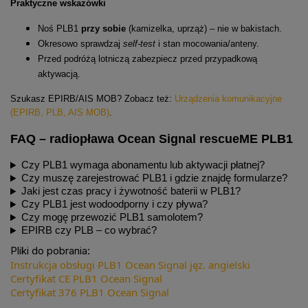
Praktyczne wskazówki
Noś PLB1
przy sobie
(kamizelka, uprząż) – nie w bakistach.
Okresowo sprawdzaj
self-test
i stan mocowania/anteny.
Przed podróżą lotniczą zabezpiecz przed przypadkową
aktywacją.
Szukasz EPIRB/AIS MOB? Zobacz też:
Urządzenia komunikacyjne
(EPIRB, PLB, AIS MOB)
.
FAQ – radiopława Ocean Signal rescueME PLB1
Czy PLB1 wymaga abonamentu lub aktywacji płatnej?
Czy muszę zarejestrować PLB1 i gdzie znajdę formularze?
Jaki jest czas pracy i żywotność baterii w PLB1?
Czy PLB1 jest wodoodporny i czy pływa?
Czy mogę przewozić PLB1 samolotem?
EPIRB czy PLB – co wybrać?
Pliki do pobrania:
Instrukcja obsługi PLB1 Ocean Signal jęz. angielski
Certyfikat CE PLB1 Ocean Signal
Certyfikat 376 PLB1 Ocean Signal