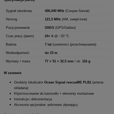
Sygnał ratunkowy
406,040 MHz
(Cospas-Sarsat)
Homing
121,5 MHz
(AM, swept-tone)
Pozycjonowanie
GNSS
(GPS/Galileo)
Czas pracy (alarm)
24+ h
@ −20 °C
Bateria
7 lat
żywotności (przechowywanie)
Wodoodporność
do 15 m
Wymiary / masa
77 × 51 × 32,5 mm
/ ok.
116 g
W zestawie
Osobisty lokalizator
Ocean Signal rescueME PLB1
(antena
składana)
Klips/mocowanie do kamizelki + elementy montażowe
Instrukcja i dokumentacja
Akcesoria opcjonalne: pokrowiec pływający