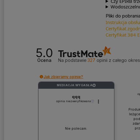
Czy EPIRB tr
Wodoszczelno
Pliki do pobrania
Instrukcja obsł
Certyfikat zgod
Certyfikat 384 
5.0
Ocena
Na podstawie
327
opinii
z całego okre
Jak zbieramy opinie?
MEDIACJA WYGASŁA
?
o
qqq
opinia niezweryfikowana
Produk
leżące
pod
zdan
pr
Nie polecam.
współp
ponad