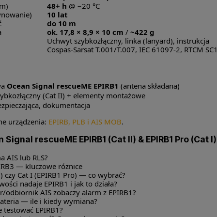
rm)
48+ h
@ −20 °C
ynowanie)
10 lat
ć
do 10 m
a
ok. 17,8 × 8,9 × 10 cm
/
~422 g
Uchwyt szybkozłączny, linka (lanyard), instrukcja
Cospas-Sarsat T.001/T.007, IEC 61097-2, RTCM S
wa
Ocean Signal rescueME EPIRB1
(antena składana)
ybkozłączny (Cat II) + elementy montażowe
ezpieczająca, dokumentacja
ne urządzenia:
EPIRB, PLB i AIS MOB
.
Signal rescueME EPIRB1 (Cat II) & EPIRB1 Pro (Cat I)
a AIS lub RLS?
IRB3 — kluczowe różnice
1) czy Cat I (EPIRB1 Pro) — co wybrać?
iwości nadaje EPIRB1 i jak to działa?
r/odbiornik AIS zobaczy alarm z EPIRB1?
bateria — ile i kiedy wymiana?
e testować EPIRB1?