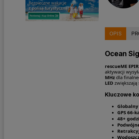
OPIS
PR
Ocean Sig
rescueME EPI
aktywacji wysy
MHz
dla finaln
LED
zwiększają 
Kluczowe ko
Globalny
GPS 66-k
48+ godz
Podwójne
Retrakcy
Wodoszcz