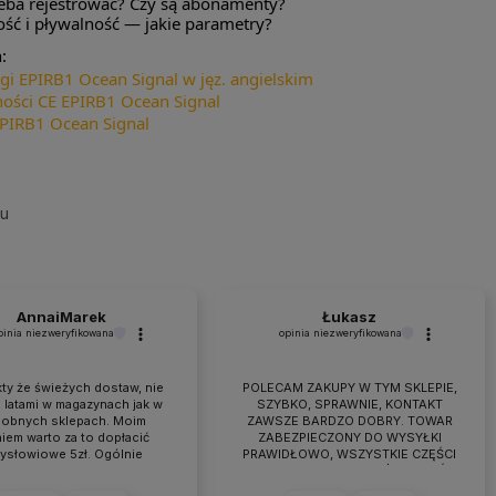
zeba rejestrować? Czy są abonamenty?
ść i pływalność — jakie parametry?
:
ugi EPIRB1 Ocean Signal w jęz. angielskim
ności CE EPIRB1 Ocean Signal
EPIRB1 Ocean Signal
su
AnnaiMarek
Łukasz
pinia niezweryfikowana
opinia niezweryfikowana
ty że świeżych dostaw, nie
POLECAM ZAKUPY W TYM SKLEPIE,
 latami w magazynach jak w
SZYBKO, SPRAWNIE, KONTAKT
obnych sklepach. Moim
ZAWSZE BARDZO DOBRY. TOWAR
iem warto za to dopłacić
ZABEZPIECZONY DO WYSYŁKI
zysłowiowe 5zł. Ogólnie
PRAWIDŁOWO, WSZYSTKIE CZĘŚCI
raca przebiega owocnie od
BYŁY W ZESTAWIE. jEŻELI KTOŚ
 7 lat. Jeśli pojawiają się
PLANUJE ZAKUP TO NAPEWNO