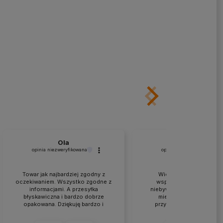
Ola
Kruczkowski
opinia niezweryfikowana
opinia niezweryfikowana
Towar jak najbardziej zgodny z
Wielkie podziękowania 
oczekiwaniem. Wszystko zgodne z
współpracę i doradztwo
informacjami. A przesyłka
niebywałą skalę. Nie ma ta
błyskawiczna i bardzo dobrze
miejsca w Polsce... War
opakowana. Dziękuję bardzo i
przyjechać, porozmawiać
szczerze polecam a przy okazji
specjalistami-praktykam
dziękuję też za profesjonalną
aczkolwiek wysyłki też idą 