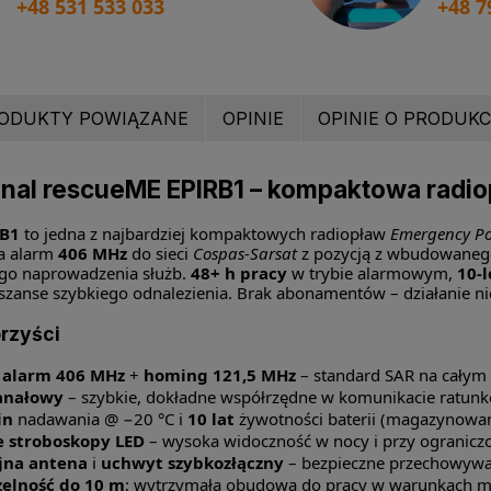
+48 531 533 033
+48 7
ODUKTY POWIĄZANE
OPINIE
OPINIE O PRODUKCI
nal rescueME EPIRB1 – kompaktowa radiop
RB1
to jedna z najbardziej kompaktowych radiopław
Emergency Po
ła alarm
406 MHz
do sieci
Cospas-Sarsat
z pozycją z wbudowane
ego naprowadzenia służb.
48+ h pracy
w trybie alarmowym,
10-l
szanse szybkiego odnalezienia. Brak abonamentów – działanie ni
rzyści
 alarm 406 MHz
+
homing 121,5 MHz
– standard SAR na całym 
anałowy
– szybkie, dokładne współrzędne w komunikacie ratun
in
nadawania @ −20 °C i
10 lat
żywotności baterii (magazynowan
 stroboskopy LED
– wysoka widoczność w nocy i przy ograniczo
jna antena
i
uchwyt szybkozłączny
– bezpieczne przechowywa
elność do 10 m
; wytrzymała obudowa do pracy w warunkach m