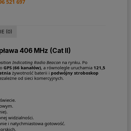
96 521 697
E (0)
ława 406 MHz (Cat II)
sition Indicating Radio Beacon
na rynku. Po
go
GPS (66 kanałów)
, a równolegle uruchamia
121,5
etnia
żywotność baterii i
podwójny stroboskop
ezależne od sieci komercyjnych.
świecie.
kowym.
ie).
nej widzialności.
nie i natychmiastowa gotowość.
orskich.