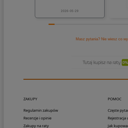
jaki
lic
kons
2026-05-29
Pole
Masz pytania? Nie wiesz co wy
ZAKUPY
POMOC
Regulamin zakupów
Częste pyta
Recenzje i opinie
Rejestracja
Zakupy na raty
Jak kupowa