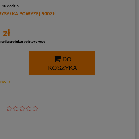
48 godzin
SYŁKA POWYŻEJ 500ZŁ!
 zł
ana dla produktu podstawowego
DO
KOSZYKA
owalni