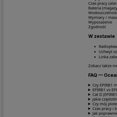
Czas pracy (ala
Bateria (magaz
Wodoszczelnoś
Wymiary / mas
Wyposażenie
Zgodność
W zestawie
Radiopła
Uchwyt sz
Linka zab
Zobacz także in
FAQ — Ocean 
Czy EPIRB1 m
EPIRB1 vs EP
Cat II (EPIRB
Jakie częstotl
Czy mój plote
Czas pracy i 
Jak poprawni