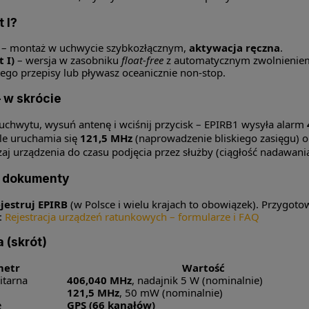
t I?
– montaż w uchwycie szybkozłącznym,
aktywacja ręczna
.
 I)
– wersja w zasobniku
float-free
z automatycznym zwolnieniem 
go przepisy lub pływasz oceanicznie non-stop.
 w skrócie
 uchwytu, wysuń antenę i wciśnij przycisk – EPIRB1 wysyła alarm
e uruchamia się
121,5 MHz
(naprowadzenie bliskiego zasięgu) 
zaj urządzenia do czasu podjęcia przez służby (ciągłość nadawani
 i dokumenty
jestruj EPIRB
(w Polsce i wielu krajach to obowiązek). Przygot
:
Rejestracja urządzeń ratunkowych – formularze i FAQ
 (skrót)
metr
Wartość
itarna
406,040 MHz
, nadajnik 5 W (nominalnie)
121,5 MHz
, 50 mW (nominalnie)
e
GPS (66 kanałów)