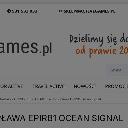
✆ 531 533 033
✉ SKLEP@ACTIVEGAMES.PL
OR ACTIVE
TRAVEL ACTIVE
NOWOŚCI
PROMOCJ
»
lizatory - EPIRB - PLB - AIS MOB
Radiopława EPIRB1 Ocean Signal
SHOWROOM: ODWIEDŹ NAS NA ŚLĄSKU!
ŁAWA EPIRB1 OCEAN SIGNAL