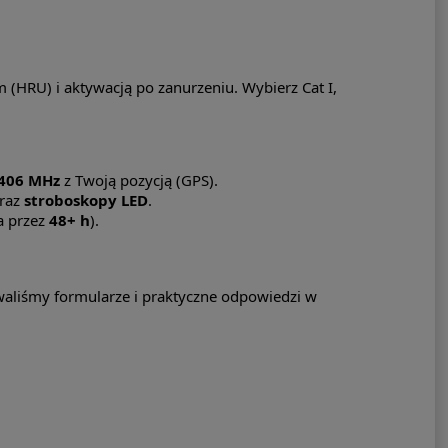
(HRU) i aktywacją po zanurzeniu. Wybierz Cat I,
406 MHz
z Twoją pozycją (GPS).
oraz
stroboskopy LED
.
a przez
48+ h
).
owaliśmy formularze i praktyczne odpowiedzi w