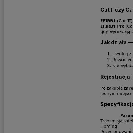
Cat II czy Ca
EPIRB1 (Cat II)
EPIRB1 Pro (Cat
gdy wymagają te
Jak działa —
Uwolnij z
Równolegl
Nie wyłąc
Rejestracja
Po zakupie
zare
jednym miejscu
Specyfikacja
Para
Transmisja satel
Homing
Pozycjonowani