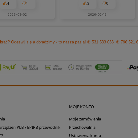
eś problemy zawsze można
WARTO TUTAJ
4
1
3
0
zyć na szybką pomoc czy
ultacje i rzeczową rade.
2026-03-02
2026-02-16
cam z czystym sumieniem!
brać? Odezwij się a doradzimy - to nasza pasja!
✆ 531 533 033
✆ 796 521 
MOJE KONTO
nia
Moje zamówienia
 urządzeń PLB \ EPIRB przewodnik
Przechowalnia
ć?
Ustawienia konta