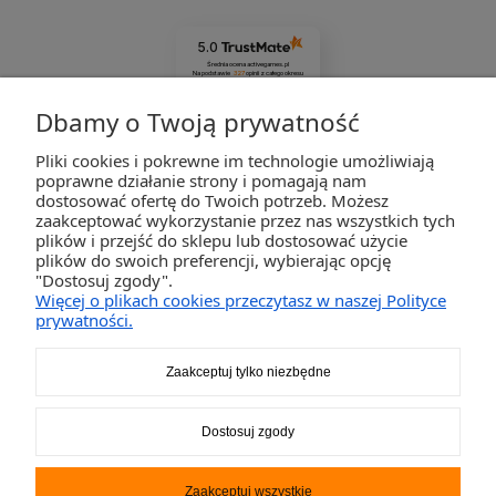
5.0
Średnia ocena activegames.pl
Na podstawie
327
opinii
z całego okresu
Zobacz opinie
Dbamy o Twoją prywatność
Pliki cookies i pokrewne im technologie umożliwiają
ZAKUPY
poprawne działanie strony i pomagają nam
dostosować ofertę do Twoich potrzeb. Możesz
zaakceptować wykorzystanie przez nas wszystkich tych
POMOC
plików i przejść do sklepu lub dostosować użycie
plików do swoich preferencji, wybierając opcję
"Dostosuj zgody".
MOJE KONTO
Więcej o plikach cookies przeczytasz w naszej Polityce
prywatności.
INFORMACJE
Zaakceptuj tylko niezbędne
2K-Invest Sp. j. Ul. Św. Wojciecha 60, 41-922 Radzionków, śląskie NIP: 645-241-94-33
Dostosuj zgody
REGON: 240545854
Napisz
sklep@activegames.pl
lub zadzwoń
+48796521697
Zaakceptuj wszystkie