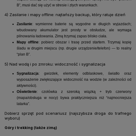
B”, musi dać się użyć w stresie i złych warunkach.
4) Zasilanie i mapy offline: najtańszy backup, który ratuje dzień
Zasilanie
: wymienne baterie są wygodne w długich wyjazdach;
wbudowany akumulator jest prosty w obsłudze, ale wymaga
pilnowania ładowania. Zimą trzymaj zapas blisko ciała.
Mapy offline
: pobierz obszar i trasę przed startem. Trzymaj kopię
śladu w drugim miejscu (np. drugie urządzenie/telefon) — to realny
“plan B”.
5) Nad wodą i po zmroku: widoczność i sygnalizacja
Sygnalizacja
: gwizdek, elementy odblaskowe, światło oraz
wyposażenie zwiększające widoczność na wodzie (w zależności od
aktywności).
Oświetlenie
: czołówka z szeroką wiązką + tryb czerwony
(mapa/obsługa w nocy) bywa praktyczniejsza niż “najmocniejsza
latarka”.
Dobierz sprzęt pod scenariusz (najszybsza droga do trafnego
wyboru)
Góry i trekking (także zimą)