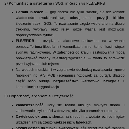
2) Komunikacja satelitarna i SOS: inReach vs PLB/EPIRB
Garmin inReach
— gdy chcesz nie tylko “alarm”, ale też kontakt:
wiadomości dwukierunkowe, udostępnianie pozycji bliskim,
śledzenie trasy i SOS. To rozwiązanie często wybierane na długie
trekkingi, wyprawy oraz rejsy, gdzie ważna jest możliwość
doprecyzowania sytuacji.
PLB/EPIRB
— urządzenia alarmowe nastawione na wezwanie
pomocy. To inna filozofia niż komunikator: mniej komunikacji, więcej
sygnału ratunkowego. W zależności od kraju i zastosowania mogą
obowiązywać zasady rejestracji/zgłoszenia — warto to sprawdzić
przed wyjazdem lub rejsem.
Na wodach morskich i w żeglarstwie dochodzą rozwiązania typowo
“morskie”, np. AIS MOB (scenariusz “człowiek za burtą”), dlatego
część osób buduje bezpieczeństwo warstwowo: nawigacja +
komunikacja + sygnalizacja.
3) Odporność, ergonomia i czytelność
Wodoszczelność
: liczy się realna obsługa mokrymi dłońmi i
zachowanie czytelności w deszczu, nie tylko parametr na papierze.
Czytelność ekranu
: w słońcu, na śniegu i na wodzie różnice między
urządzeniami są często większe niż w tabelkach.
Szybki dostęp do funkcji awaryjnych
: jeśli sprzęt ma być “planem