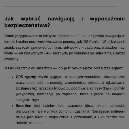
Jak wybrać nawigację i wyposażenie
bezpieczeństwa?
Dobre przygotowanie to nie tylko “lepsza mapa”, ale też pewna nawigacja w
terenie i realna możliwość wezwania pomocy, gdy GSM znika. W tej kategorii
znajdziesz rozwiązania do gór, lasu, spływów, off-roadu oraz wyjazdów nad
wodę — od klasycznych GPS ręcznych, po komunikację satelitarną i sprzęt
awaryjny.
1) GPS ręczny vs smartfon — co jest pewniejsze poza zasięgiem?
GPS ręczny
zwykle wygrywa w trudnych warunkach: dłuższy czas
pracy, odporność na pogodę, wygodniejsza obsługa w rękawicach.
Dostajesz też narzędzia typowo outdoorowe: ślad trasy (track), punkty
(waypointy), nawigację po zapisanej trasie i pracę na mapach
topograficznych.
Smartfon
jest świetny jako wsparcie (duży ekran, aplikacje,
planowanie), ale wymaga ochrony i zasilania. Najczęściej najlepiej
działa jako backup: mapy offline + powerbank, a GPS ręczny robi
“robotę” w terenie.