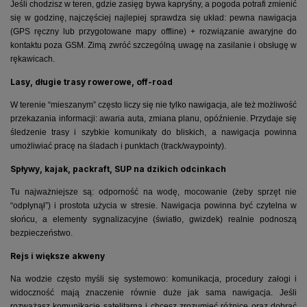
Jeśli chodzisz w teren, gdzie zasięg bywa kapryśny, a pogoda potrafi zmienić
się w godzinę, najczęściej najlepiej sprawdza się układ: pewna nawigacja
(GPS ręczny lub przygotowane mapy offline) + rozwiązanie awaryjne do
kontaktu poza GSM. Zimą zwróć szczególną uwagę na zasilanie i obsługę w
rękawicach.
Lasy, długie trasy rowerowe, off-road
W terenie “mieszanym” często liczy się nie tylko nawigacja, ale też możliwość
przekazania informacji: awaria auta, zmiana planu, opóźnienie. Przydaje się
śledzenie trasy i szybkie komunikaty do bliskich, a nawigacja powinna
umożliwiać pracę na śladach i punktach (track/waypointy).
Spływy, kajak, packraft, SUP na dzikich odcinkach
Tu najważniejsze są: odporność na wodę, mocowanie (żeby sprzęt nie
“odpłynął”) i prostota użycia w stresie. Nawigacja powinna być czytelna w
słońcu, a elementy sygnalizacyjne (światło, gwizdek) realnie podnoszą
bezpieczeństwo.
Rejs i większe akweny
Na wodzie często myśli się systemowo: komunikacja, procedury załogi i
widoczność mają znaczenie równie duże jak sama nawigacja. Jeśli
rozważasz komunikację satelitarną i chcesz zrozumieć różnice oraz dobrać