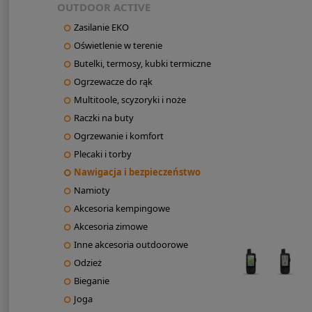
OUTDOOR ACTIVE
Zasilanie EKO
Oświetlenie w terenie
Butelki, termosy, kubki termiczne
Ogrzewacze do rąk
Multitoole, scyzoryki i noże
Raczki na buty
Ogrzewanie i komfort
Plecaki i torby
Nawigacja i bezpieczeństwo
Namioty
Akcesoria kempingowe
Akcesoria zimowe
Inne akcesoria outdoorowe
Odzież
Bieganie
Joga