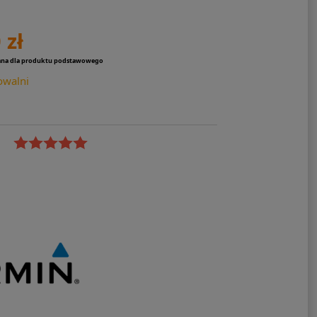
 zł
ana dla produktu podstawowego
owalni