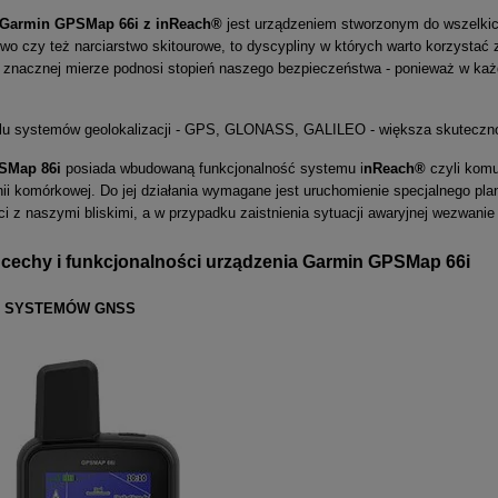
Garmin GPSMap 66i z inReach®
jest urządzeniem stworzonym do wszelkic
wo czy też narciarstwo skitourowe, to dyscypliny w których warto korzystać
w znacznej mierze podnosi stopień naszego bezpieczeństwa - ponieważ w każ
lu systemów geolokalizacji - GPS, GLONASS, GALILEO - większa skutecznoś
SMap 86i
posiada wbudowaną funkcjonalność systemu i
nReach®
czyli komun
ii komórkowej. Do jej działania wymagane jest uruchomienie specjalnego pl
i z naszymi bliskimi, a w przypadku zaistnienia sytuacji awaryjnej wezwan
 cechy i funkcjonalności urządzenia Garmin GPSMap 66i
U SYSTEMÓW GNSS