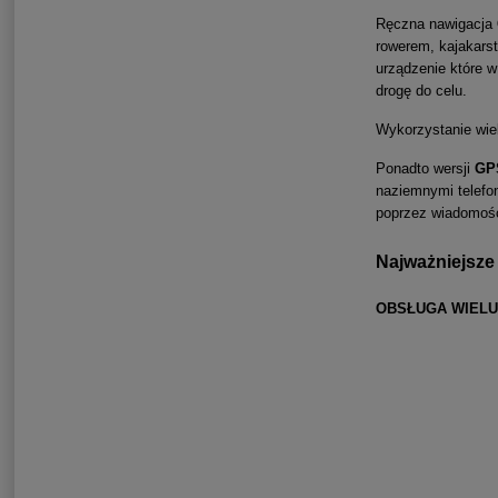
Ręczna nawigacja
rowerem, kajakarst
urządzenie które 
drogę do celu.
Wykorzystanie wie
Ponadto wersji
GP
naziemnymi telefon
poprzez wiadomośc
Najważniejsze
OBSŁUGA WIEL