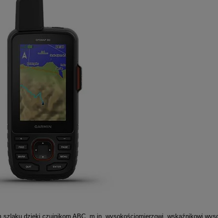
 szlaku dzięki czujnikom ABC, m.in. wysokościomierzowi, wskaźnikowi wysok