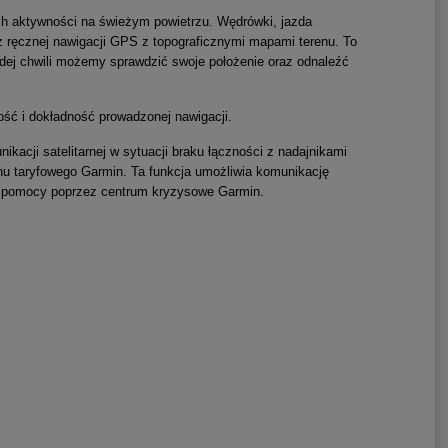
h aktywności na świeżym powietrzu. Wędrówki, jazda
 z ręcznej nawigacji GPS z topograficznymi mapami terenu. To
dej chwili możemy sprawdzić swoje położenie oraz odnaleźć
ć i dokładność prowadzonej nawigacji.
ikacji satelitarnej w sytuacji braku łączności z nadajnikami
anu taryfowego Garmin. Ta funkcja umożliwia komunikację
ie pomocy poprzez centrum kryzysowe Garmin.