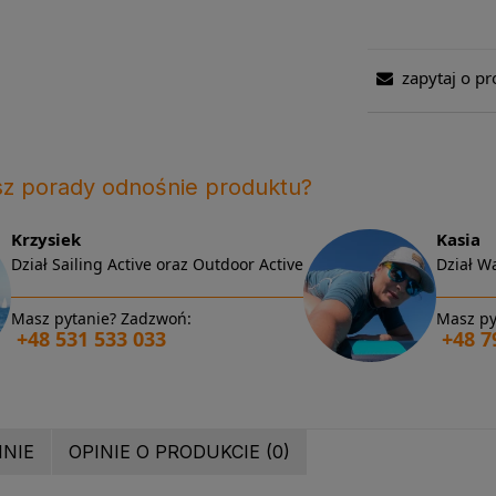
zapytaj o pr
sz porady odnośnie produktu?
Krzysiek
Kasia
Dział Sailing Active oraz Outdoor Active
Dział Wa
Masz pytanie? Zadzwoń:
Masz py
+48 531 533 033
+48 7
INIE
OPINIE O PRODUKCIE (0)