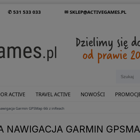
✆ 531 533 033
✉ SKLEP@ACTIVEGAMES.PL
OR ACTIVE
TRAVEL ACTIVE
NOWOŚCI
PROMOCJ
nawigacja Garmin GPSMap 66i z inReach
SHOWROOM: ODWIEDŹ NAS NA ŚLĄSKU!
 NAWIGACJA GARMIN GPSMAP