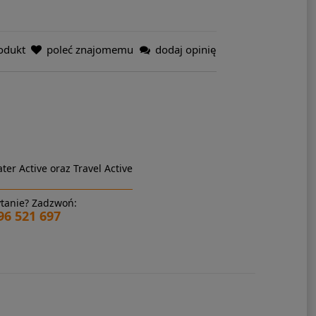
odukt
poleć znajomemu
dodaj opinię
ter Active oraz Travel Active
tanie? Zadzwoń:
96 521 697