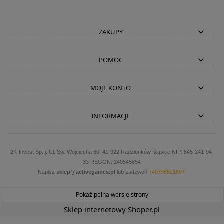
ZAKUPY
POMOC
MOJE KONTO
INFORMACJE
2K-Invest Sp. j. Ul. Św. Wojciecha 60, 41-922 Radzionków, śląskie NIP: 645-241-94-
33 REGON: 240545854
Napisz
sklep@activegames.pl
lub zadzwoń
+48796521697
Pokaż pełną wersję strony
Sklep internetowy Shoper.pl