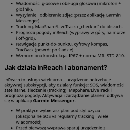
Wiadomości głosowe i obsługa głosowa (mikrofon +
głośnik).
Wysyłanie i odbieranie zdjęć (przez aplikację Garmin
Messenger).
Tracking, MapShare/LiveTrack i „check-in” do bliskich.
Prognoza pogody inReach (wyprawy w góry, na morze
i off-grid).
Nawigacja punkt-do-punktu, cyfrowy kompas,
TracBack (powrót po śladzie).
Wzmocniona konstrukcja: IP67 + norma MIL-STD-810.
Jak działa inReach i abonament?
inReach to usługa satelitarna – urządzenie potrzebuje
aktywnej subskrypcji, aby działały funkcje: SOS, wiadomości
satelitarne, śledzenie (tracking), MapShare/LiveTrack i
prognoza pogody. Aktywacja i zarządzanie planem odbywa
się w aplikacji
Garmin Messenger
.
W praktyce wybierasz plan pod styl użycia
(okazjonalne SOS vs regularny tracking i wiele
wiadomości).
Przed pierwszą wyprawą sparuj urządzenie z