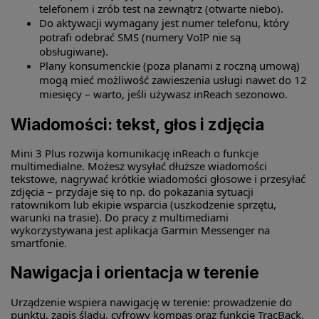
telefonem i zrób test na zewnątrz (otwarte niebo).
Do aktywacji wymagany jest numer telefonu, który
potrafi odebrać SMS (numery VoIP nie są
obsługiwane).
Plany konsumenckie (poza planami z roczną umową)
mogą mieć możliwość zawieszenia usługi nawet do 12
miesięcy – warto, jeśli używasz inReach sezonowo.
Wiadomości: tekst, głos i zdjęcia
Mini 3 Plus rozwija komunikację inReach o funkcje
multimedialne. Możesz wysyłać dłuższe wiadomości
tekstowe, nagrywać krótkie wiadomości głosowe i przesyłać
zdjęcia – przydaje się to np. do pokazania sytuacji
ratownikom lub ekipie wsparcia (uszkodzenie sprzętu,
warunki na trasie). Do pracy z multimediami
wykorzystywana jest aplikacja Garmin Messenger na
smartfonie.
Nawigacja i orientacja w terenie
Urządzenie wspiera nawigację w terenie: prowadzenie do
punktu, zapis śladu, cyfrowy kompas oraz funkcję TracBack,