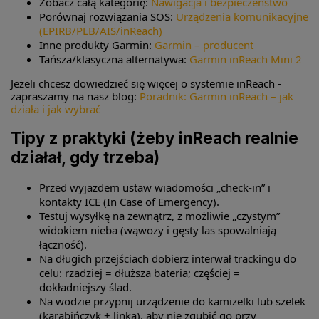
Zobacz całą kategorię:
Nawigacja i bezpieczeństwo
Porównaj rozwiązania SOS:
Urządzenia komunikacyjne
(EPIRB/PLB/AIS/inReach)
Inne produkty Garmin:
Garmin – producent
Tańsza/klasyczna alternatywa:
Garmin inReach Mini 2
Jeżeli chcesz dowiedzieć się więcej o systemie inReach -
zapraszamy na nasz blog:
Poradnik: Garmin inReach – jak
działa i jak wybrać
Tipy z praktyki (żeby inReach realnie
działał, gdy trzeba)
Przed wyjazdem ustaw wiadomości „check-in” i
kontakty ICE (In Case of Emergency).
Testuj wysyłkę na zewnątrz, z możliwie „czystym”
widokiem nieba (wąwozy i gęsty las spowalniają
łączność).
Na długich przejściach dobierz interwał trackingu do
celu: rzadziej = dłuższa bateria; częściej =
dokładniejszy ślad.
Na wodzie przypnij urządzenie do kamizelki lub szelek
(karabińczyk + linka), aby nie zgubić go przy