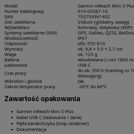
Model
Garmin inReach Mini 3 Plu
Numer katalogowy
010-03387-10
EAN
753759361402
Sieć satelitarna
Iridium (globalny zasięg)
Wyświetlacz
kolorowy, dotykowy (MIP) 
Systemy satelitarne GNSS
GPS, Galileo, QZSS, BeiDou
Wodoszczelność
IP67
Odporność
MIL-STD-810
Wymiary
ok. 9,8 × 5,5 × 2,7 cm
Waga
ok. 125 g
Bateria
wbudowana Li-ion 1800 
Ładowanie
USB-C
do ok. 350 h (tracking co 
Czas pracy
Messaging)
Mikrofon i głośnik
tak
Zakres temperatur pracy
-20°C do 60°C
Zawartość opakowania
Garmin inReach Mini 3 Plus
Kabel USB-C (ładowanie / dane)
Pętla karabińczyka (loop carabiner)
Dokumentacja