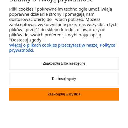
Pliki cookies i pokrewne im technologie umożliwiają
poprawne działanie strony i pomagają nam
Deska SUP Gladiator Origin 12.6 Touring Combo SC
dostosować ofertę do Twoich potrzeb. Możesz
zaakceptować wykorzystanie przez nas wszystkich tych
1 799,00 ZŁ
plików i przejść do sklepu lub dostosować użycie
plików do swoich preferencji, wybierając opcję
"Dostosuj zgody".
Więcej o plikach cookies przeczytasz w naszej Polityce
prywatności.
Zaakceptuj tylko niezbędne
Dostosuj zgody
Zaakceptuj wszystkie
Deska SUP Gladiator Pro 10.6
2 249,00 ZŁ