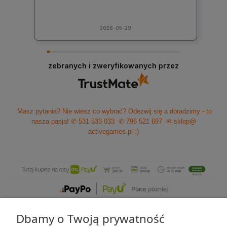
2026-05-29
zebranych i zweryfikowanych przez
Masz pytania? Nie wiesz co wybrać? Odezwij się a doradzimy - to
nasza pasja!
✆ 531 533 033
✆ 796 521 697
✉ sklep@
activegames.pl
:)
Dbamy o Twoją prywatność