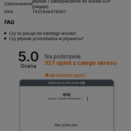
pływak / zabezpieczenie do wiosła SUP
Zastosowanie
(pagaja)
EAN
7423446478401
FAQ
Czy to pasuje do każdego wiosła?
Czy pływak przeszkadza w pływaniu?
5.0
Na podstawie
327
opinii
z całego okresu
Ocena
Jak zbieramy opinie?
MEDIACJA WYGASŁA
?
qqq
opinia niezweryfikowana
Nie polecam.