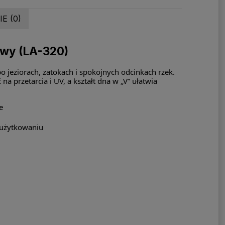
E (0)
wy (LA-320)
 jeziorach, zatokach i spokojnych odcinkach rzek.
a przetarcia i UV, a kształt dna w „V” ułatwia
e
 użytkowaniu