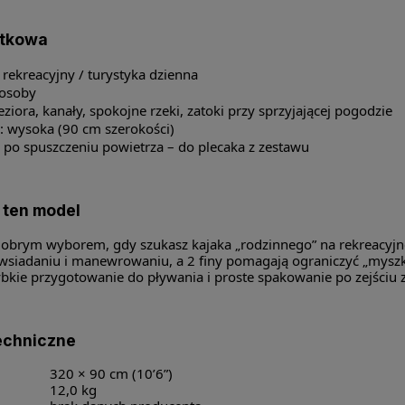
ytkowa
 rekreacyjny / turystyka dzienna
 osoby
ziora, kanały, spokojne rzeki, zatoki przy sprzyjającej pogodzie
ć: wysoka (90 cm szerokości)
: po spuszczeniu powietrza – do plecaka z zestawu
 ten model
obrym wyborem, gdy szukasz kajaka „rodzinnego” na rekreacyjne 
 wsiadaniu i manewrowaniu, a 2 finy pomagają ograniczyć „myszko
zybkie przygotowanie do pływania i proste spakowanie po zejściu 
echniczne
320 × 90 cm (10’6”)
12,0 kg