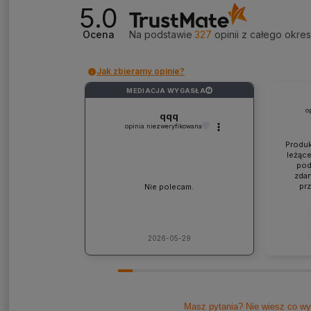
5.0
Ocena
Na podstawie
327
opinii
z całego okre
Jak zbieramy opinie?
MEDIACJA WYGASŁA
?
o
qqq
opinia niezweryfikowana
Produk
leżące
pod
zdan
pr
Nie polecam.
współp
ponad
jaki
lic
kons
2026-05-29
Pole
Masz pytania? Nie wiesz co wy