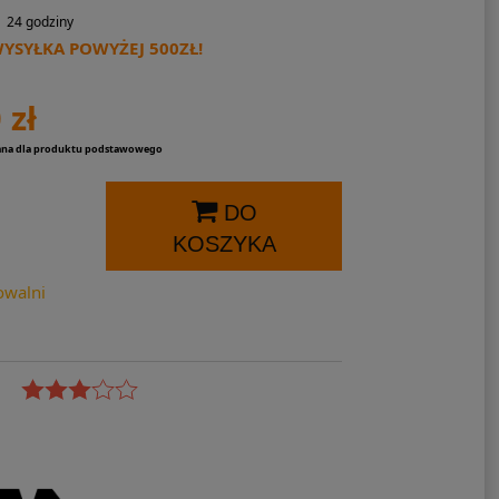
24 godziny
SYŁKA POWYŻEJ 500ZŁ!
 zł
ana dla produktu podstawowego
DO
KOSZYKA
owalni