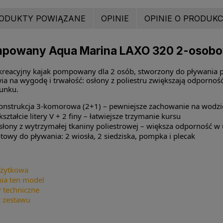
ODUKTY POWIĄZANE
OPINIE
OPINIE O PRODUKCI
mpowany Aqua Marina LAXO 320 2-osobo
reacyjny kajak pompowany dla 2 osób, stworzony do pływania po
a na wygodę i trwałość: osłony z poliestru zwiększają odporność n
runku.
konstrukcja 3-komorowa (2+1) – pewniejsze zachowanie na wodzi
ształcie litery V + 2 finy – łatwiejsze trzymanie kursu
osłony z wytrzymałej tkaniny poliestrowej – większa odporność w
towy do pływania: 2 wiosła, 2 siedziska, pompka i plecak
użytkowa
ia ten model
 techniczne
 zestawu