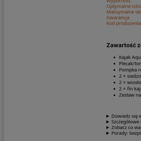
Wyporność
Optymalne ciśn
Maksymalne obc
Gwarancja
Kod producenta
Zawartość 
Kajak Aqu
Plecak/to
Pompka r
2 × siedz
2 × wiosł
2 × fin k
Zestaw n
Dowiedz się 
Szczegółowe i
Zobacz co wa
Porady: bezp