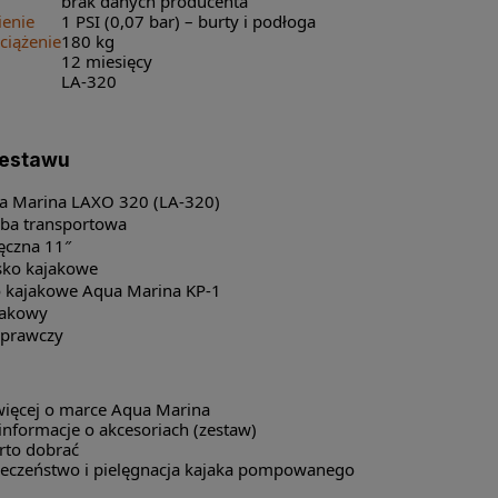
brak danych producenta
ienie
1 PSI (0,07 bar) – burty i podłoga
iążenie
180 kg
12 miesięcy
LA-320
zestawu
a Marina LAXO 320 (LA-320)
rba transportowa
ęczna 11″
isko kajakowe
o kajakowe Aqua Marina KP-1
ajakowy
aprawczy
więcej o marce Aqua Marina
nformacje o akcesoriach (zestaw)
rto dobrać
ieczeństwo i pielęgnacja kajaka pompowanego