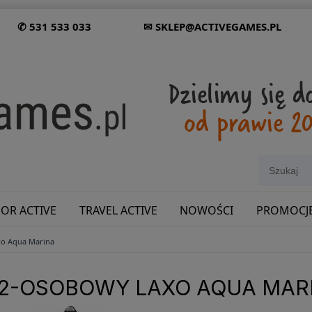
✆ 531 533 033
✉ SKLEP@ACTIVEGAMES.PL
OR ACTIVE
TRAVEL ACTIVE
NOWOŚCI
PROMOCJ
xo Aqua Marina
SHOWROOM: ODWIEDŹ NAS NA ŚLĄSKU!
 2-OSOBOWY LAXO AQUA MAR