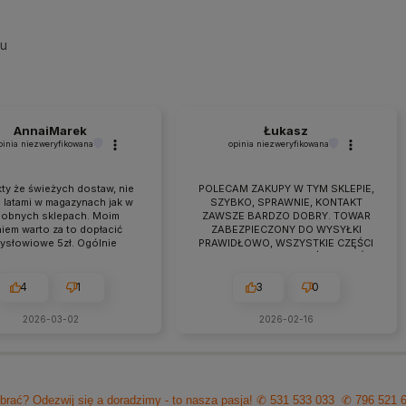
su
AnnaiMarek
Łukasz
pinia niezweryfikowana
opinia niezweryfikowana
ty że świeżych dostaw, nie
POLECAM ZAKUPY W TYM SKLEPIE,
 latami w magazynach jak w
SZYBKO, SPRAWNIE, KONTAKT
obnych sklepach. Moim
ZAWSZE BARDZO DOBRY. TOWAR
iem warto za to dopłacić
ZABEZPIECZONY DO WYSYŁKI
zysłowiowe 5zł. Ogólnie
PRAWIDŁOWO, WSZYSTKIE CZĘŚCI
raca przebiega owocnie od
BYŁY W ZESTAWIE. jEŻELI KTOŚ
 7 lat. Jeśli pojawiają się
PLANUJE ZAKUP TO NAPEWNO
eś problemy zawsze można
WARTO TUTAJ
4
1
3
0
zyć na szybką pomoc czy
ultacje i rzeczową rade.
2026-03-02
2026-02-16
cam z czystym sumieniem!
brać? Odezwij się a doradzimy - to nasza pasja!
✆ 531 533 033
✆ 796 521 