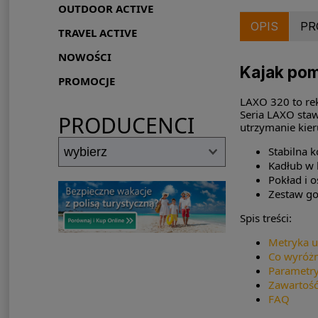
OUTDOOR ACTIVE
OPIS
PR
TRAVEL ACTIVE
NOWOŚCI
Kajak po
PROMOCJE
LAXO 320 to rek
Seria LAXO stawi
PRODUCENCI
utrzymanie kie
Stabilna 
Kadłub w k
Pokład i 
Zestaw go
Spis treści:
Metryka 
Co wyróżn
Parametry
Zawartość
FAQ