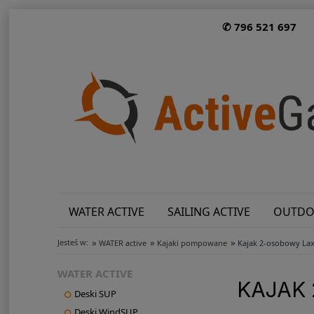
✆ 796 521 697
WATER ACTIVE
SAILING ACTIVE
OUTDO
»
»
»
Jesteś w:
WATER active
Kajaki pompowane
Kajak 2-osobowy La
WATER ACTIVE
KAJAK
Deski SUP
Deski WindSUP