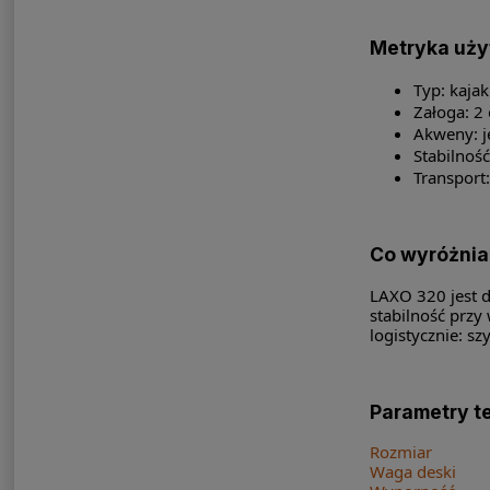
Metryka uż
Typ: kajak
Załoga: 2
Akweny: je
Stabilnoś
Transport
Co wyróżnia
LAXO 320 jest d
stabilność przy
logistycznie: s
Parametry t
Rozmiar
Waga deski