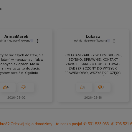
su
AnnaiMarek
Łukasz
pinia niezweryfikowana
opinia niezweryfikowana
ty że świeżych dostaw, nie
POLECAM ZAKUPY W TYM SKLEPIE,
 latami w magazynach jak w
SZYBKO, SPRAWNIE, KONTAKT
obnych sklepach. Moim
ZAWSZE BARDZO DOBRY. TOWAR
iem warto za to dopłacić
ZABEZPIECZONY DO WYSYŁKI
zysłowiowe 5zł. Ogólnie
PRAWIDŁOWO, WSZYSTKIE CZĘŚCI
raca przebiega owocnie od
BYŁY W ZESTAWIE. jEŻELI KTOŚ
 7 lat. Jeśli pojawiają się
PLANUJE ZAKUP TO NAPEWNO
eś problemy zawsze można
WARTO TUTAJ
4
1
3
0
zyć na szybką pomoc czy
ultacje i rzeczową rade.
2026-03-02
2026-02-16
cam z czystym sumieniem!
brać? Odezwij się a doradzimy - to nasza pasja!
✆ 531 533 033
✆ 796 521 