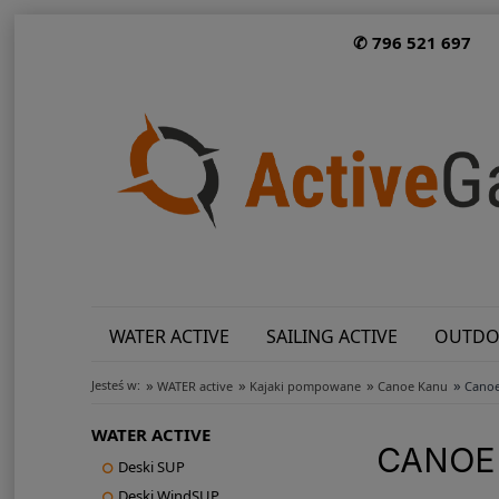
✆ 796 521 697
WATER ACTIVE
SAILING ACTIVE
OUTDO
»
»
»
»
Jesteś w:
WATER active
Kajaki pompowane
Canoe Kanu
Canoe
WATER ACTIVE
CANOE
Deski SUP
Deski WindSUP