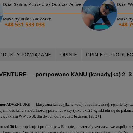
Dział Sailing Active oraz Outdoor Active
Dział Wa
Masz pytanie? Zadzwoń:
Masz py
+48 531 533 033
+48 7
ODUKTY POWIĄZANE
OPINIE
OPINIE O PRODUKCI
VENTURE — pompowane KANU (kanadyjka) 2–3 os
bner ADVENTURE
— klasyczna kanadyjka w wersji pneumatycznej, ręcznie wytwa
pojemność kanu z mobilnością pontonu: waży tylko ok.
25 kg
, składa się do pakun
 spływy (klasa WW do
3
), dla dwóch dorosłych z bagażem lub 2+1.
ponad
50 lat
projektuje i produkuje w Europie, a materiały wytwarza we współprac
odbywa się w Austrii, a każdy egzemplarz przechodzi testy szczelności i jakości.