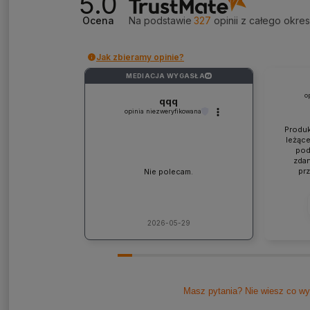
5.0
Ocena
Na podstawie
327
opinii
z całego okre
Jak zbieramy opinie?
MEDIACJA WYGASŁA
?
o
qqq
opinia niezweryfikowana
Produk
leżące
pod
zdan
pr
Nie polecam.
współp
ponad
jaki
lic
kons
2026-05-29
Pole
Masz pytania? Nie wiesz co wy