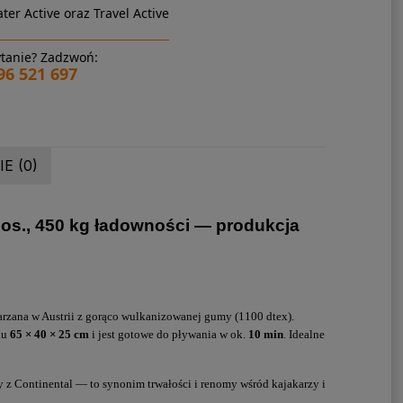
ter Active oraz Travel Active
tanie? Zadzwoń:
96 521 697
E (0)
., 450 kg ładowności — produkcja
rzana w Austrii z gorąco wulkanizowanej gumy (1100 dtex).
ku
65 × 40 × 25 cm
i jest gotowe do pływania w ok.
10 min
. Idealne
y z Continental — to synonim trwałości i renomy wśród kajakarzy i