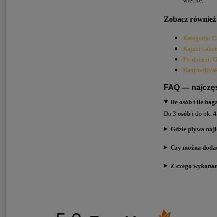
wietrze.
Zobacz również
Kategoria: C
Kajaki i akc
Producent: G
Kamizelki/a
FAQ — najczę
Ile osób i ile 
Do
3 osób
i do ok.
4
Gdzie pływa najl
Czy można dodać
Z czego wykonana