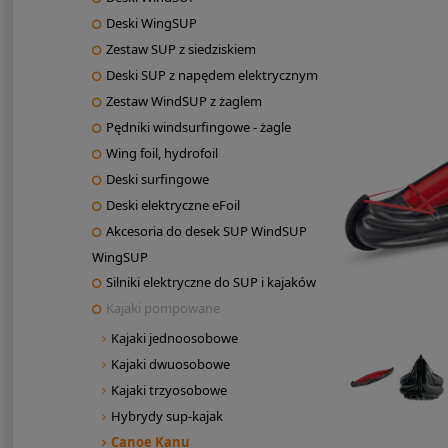
Deski WingSUP
Zestaw SUP z siedziskiem
Deski SUP z napędem elektrycznym
Zestaw WindSUP z żaglem
Pędniki windsurfingowe - żagle
Wing foil, hydrofoil
Deski surfingowe
Deski elektryczne eFoil
Akcesoria do desek SUP WindSUP
WingSUP
Silniki elektryczne do SUP i kajaków
Kajaki pompowane
Kajaki jednoosobowe
Kajaki dwuosobowe
Kajaki trzyosobowe
Hybrydy sup-kajak
Canoe Kanu