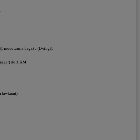
.
j), mocowania bagażu (D-ringi).
rigger) do
3 KM
.
a ławkami).