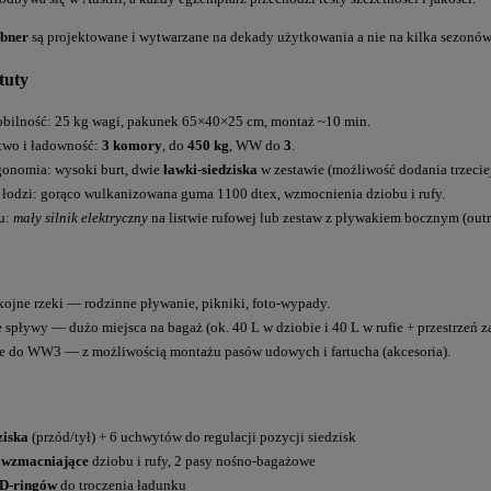
bner
są projektowane i wytwarzane na dekady użytkowania a nie na kilka sezonów
tuty
obilność: 25 kg wagi, pakunek 65×40×25 cm, montaż ~10 min.
two i ładowność:
3 komory
, do
450 kg
, WW do
3
.
gonomia: wysoki burt, dwie
ławki-siedziska
w zestawie (możliwość dodania trzecie
 łodzi: gorąco wulkanizowana guma 1100 dtex, wzmocnienia dziobu i rufy.
u:
mały silnik elektryczny
na listwie rufowej lub zestaw z pływakiem bocznym (out
okojne rzeki — rodzinne pływanie, pikniki, foto-wypady.
spływy — dużo miejsca na bagaż (ok. 40 L w dziobie i 40 L w rufie + przestrzeń z
ie do WW3 — z możliwością montażu pasów udowych i fartucha (akcesoria).
ziska
(przód/tył) + 6 uchwytów do regulacji pozycji siedzisk
 wzmacniające
dziobu i rufy, 2 pasy nośno-bagażowe
 D-ringów
do troczenia ładunku