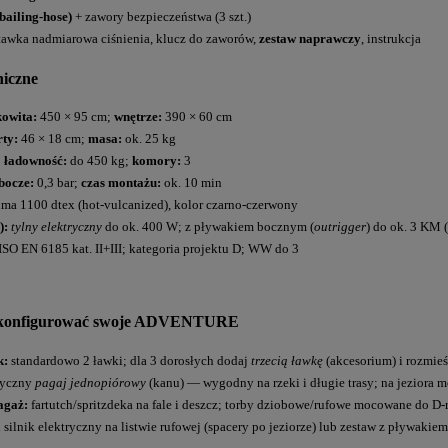
bailing-hose)
+ zawory bezpieczeństwa (3 szt.)
tawka nadmiarowa ciśnienia, klucz do zaworów,
zestaw naprawczy
, instrukcja
niczne
kowita:
450 × 95 cm;
wnętrze:
390 × 60 cm
rty:
46 × 18 cm;
masa:
ok. 25 kg
;
ładowność:
do 450 kg;
komory:
3
bocze:
0,3 bar;
czas montażu:
ok. 10 min
ma 1100 dtex (hot-vulcanized), kolor czarno-czerwony
):
tylny elektryczny
do ok. 400 W; z pływakiem bocznym (
outrigger
) do ok. 3 KM 
ISO EN 6185 kat. II+III; kategoria projektu D; WW do 3
 skonfigurować swoje ADVENTURE
k:
standardowo 2 ławki; dla 3 dorosłych dodaj
trzecią ławkę
(akcesorium) i rozmieś
syczny
pagaj jednopiórowy
(kanu) — wygodny na rzeki i długie trasy; na jeziora m
agaż:
fartutch/spritzdeka na fale i deszcz; torby dziobowe/rufowe mocowane do 
 silnik elektryczny na listwie rufowej (spacery po jeziorze) lub zestaw z pływ