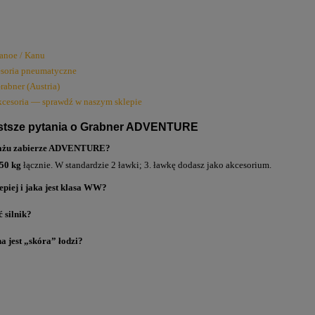
anoe / Kanu
esoria pneumatyczne
rabner (Austria)
kcesoria — sprawdź w naszym sklepie
stsze pytania o Grabner ADVENTURE
bagażu zabierze ADVENTURE?
50 kg
łącznie. W standardzie 2 ławki; 3. ławkę dodasz jako akcesorium.
epiej i jaka jest klasa WW?
 silnik?
 jest „skóra” łodzi?