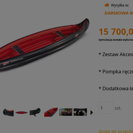
Wysyłka w:
DARMOWA WY
15 700,0
Symulacja została wykon
*
Zestaw Akces
*
Pompka ręcz
*
Dodatkowa ła
szt.
dodaj do przech