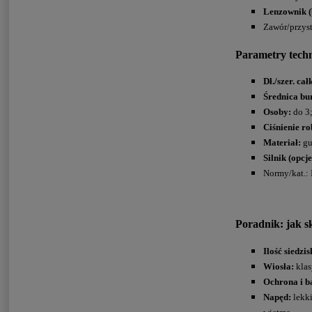
Lenzownik (
Zawór/przys
Parametry tech
Dł./szer. cał
Średnica bu
Osoby:
do 3
Ciśnienie ro
Materiał:
gu
Silnik (opcje
Normy/kat.: 
Poradnik: jak
Ilość siedzis
Wiosła:
kla
Ochrona i b
Napęd:
lekki