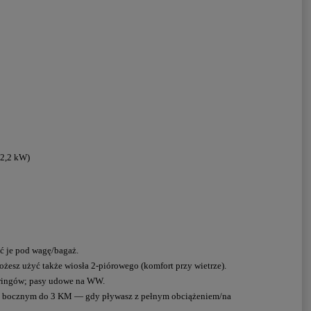
(2,2 kW)
ć je pod wagę/bagaż.
ożesz użyć także wiosła 2-piórowego (komfort przy wietrze).
D-ringów; pasy udowe na WW.
akiem bocznym do 3 KM — gdy pływasz z pełnym obciążeniem/na