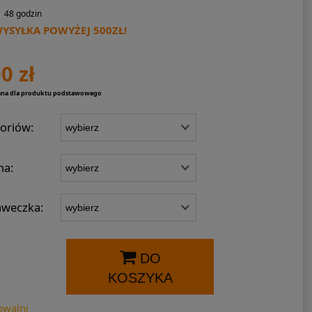
48 godzin
SYŁKA POWYŻEJ 500ZŁ!
0 zł
ana dla produktu podstawowego
oriów:
na:
weczka:
DO
KOSZYKA
owalni