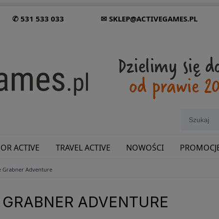
✆ 531 533 033
✉ SKLEP@ACTIVEGAMES.PL
OR ACTIVE
TRAVEL ACTIVE
NOWOŚCI
PROMOCJ
 Grabner Adventure
SHOWROOM: ODWIEDŹ NAS NA ŚLĄSKU!
 GRABNER ADVENTURE