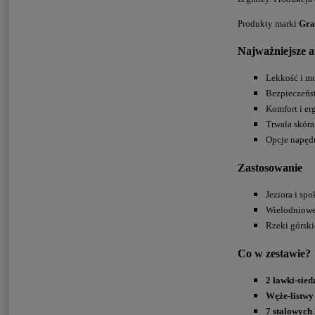
Produkty marki
Gra
Najważniejsze a
Lekkość i m
Bezpieczeńs
Komfort i er
Trwała skóra
Opcje napęd
Zastosowanie
Jeziora i sp
Wielodniowe 
Rzeki górsk
Co w zestawie?
2 ławki-sied
Węże-listwy
7 stalowych