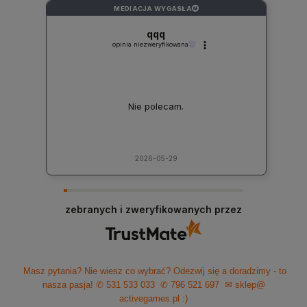
MEDIACJA WYGASŁA
?
qqq
opinia niezweryfikowana
Nie polecam.
2026-05-29
zebranych i zweryfikowanych przez
Masz pytania? Nie wiesz co wybrać? Odezwij się a doradzimy - to
nasza pasja!
✆ 531 533 033
✆ 796 521 697
✉ sklep@
activegames.pl
:)