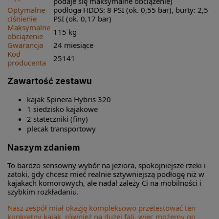
podaje się maksymalne obciążenie)
Optymalne
podłoga HDDS: 8 PSI (ok. 0,55 bar), burty: 2,5
ciśnienie
PSI (ok. 0,17 bar)
Maksymalne
115 kg
obciążenie
Gwarancja
24 miesiące
Kod
25141
producenta
Zawartość zestawu
kajak Spinera Hybris 320
1 siedzisko kajakowe
2 stateczniki (finy)
plecak transportowy
Naszym zdaniem
To bardzo sensowny wybór na jeziora, spokojniejsze rzeki i
zatoki, gdy chcesz mieć realnie sztywniejszą podłogę niż w
kajakach komorowych, ale nadal zależy Ci na mobilności i
szybkim rozkładaniu.
Nasz zespół miał okazję kompleksowo przetestować ten
konkretny kajak, również na dużej fali, więc możemy go