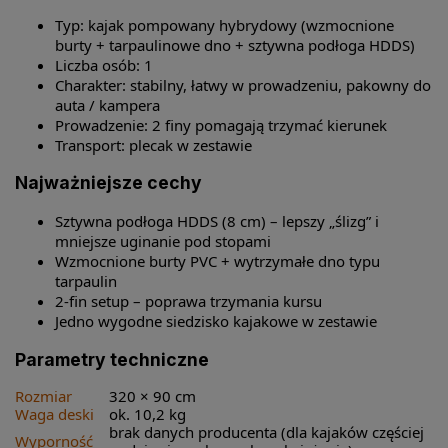
Typ: kajak pompowany hybrydowy (wzmocnione
burty + tarpaulinowe dno + sztywna podłoga HDDS)
Liczba osób: 1
Charakter: stabilny, łatwy w prowadzeniu, pakowny do
auta / kampera
Prowadzenie: 2 finy pomagają trzymać kierunek
Transport: plecak w zestawie
Najważniejsze cechy
Sztywna podłoga HDDS (8 cm) – lepszy „ślizg” i
mniejsze uginanie pod stopami
Wzmocnione burty PVC + wytrzymałe dno typu
tarpaulin
2-fin setup – poprawa trzymania kursu
Jedno wygodne siedzisko kajakowe w zestawie
Parametry techniczne
Rozmiar
320 × 90 cm
Waga deski
ok. 10,2 kg
brak danych producenta (dla kajaków częściej
Wyporność