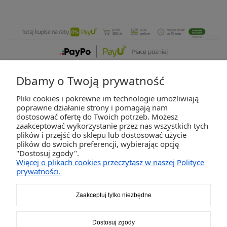
Dbamy o Twoją prywatność
Pliki cookies i pokrewne im technologie umożliwiają
ZAKUPY
poprawne działanie strony i pomagają nam
dostosować ofertę do Twoich potrzeb. Możesz
zaakceptować wykorzystanie przez nas wszystkich tych
POMOC
plików i przejść do sklepu lub dostosować użycie
plików do swoich preferencji, wybierając opcję
"Dostosuj zgody".
MOJE KONTO
Więcej o plikach cookies przeczytasz w naszej Polityce
prywatności.
INFORMACJE
Zaakceptuj tylko niezbędne
2K-Invest Sp. j. Ul. Św. Wojciecha 60, 41-922 Radzionków, śląskie NIP: 645-241-94-
Dostosuj zgody