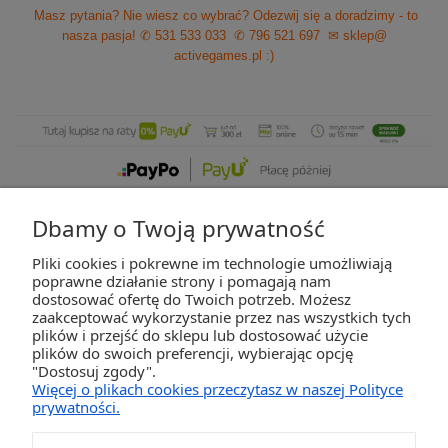
Masz pytania? Nie wiesz co wybrać? Odezwij się a doradzimy - to
nasza pasja!
✆ 531 533 033
✆ 796 521 697
✉ sklep@
activegames.pl
:)
Dbamy o Twoją prywatność
Pliki cookies i pokrewne im technologie umożliwiają
ZAKUPY
poprawne działanie strony i pomagają nam
dostosować ofertę do Twoich potrzeb. Możesz
zaakceptować wykorzystanie przez nas wszystkich tych
POMOC
plików i przejść do sklepu lub dostosować użycie
plików do swoich preferencji, wybierając opcję
"Dostosuj zgody".
MOJE KONTO
Więcej o plikach cookies przeczytasz w naszej Polityce
prywatności.
INFORMACJE