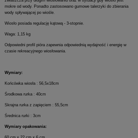
zwłaszcza przy długim wiosłowaniu oraz w sytuacji gdy wiosło jest
mokre od wody. Ponadto zastosowano gumowe talerzyki do zbierania
wody spływającej po wiośle.
Wiosło posiada regulację kątową - 3-stopnie.
Waga: 1,15 kg
Odpowiedni profil pióra zapewnia odpowiednią wydajność i energię w
czasie rekreacyjnego wiosłowania.
Wymiary:
Końcówka wiosła : 56,5x18cm
Środkowa rurka : 40cm
Skrajna rurka z zapięciem : 55,5cm
Średnica rurki : 3cm
Wymiary opakowania:
60 cm x 22 cm x 6 cm