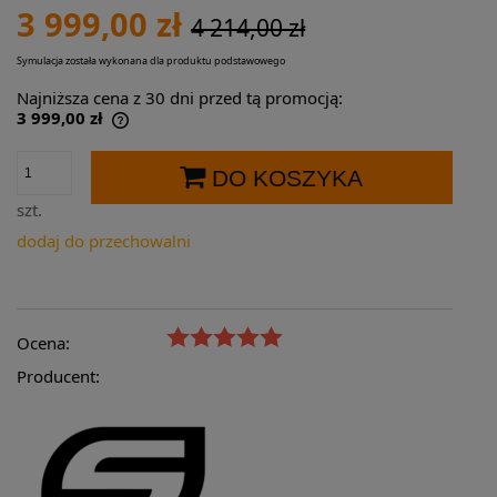
3 999,00 zł
4 214,00 zł
Symulacja została wykonana dla produktu podstawowego
Najniższa cena z 30 dni przed tą promocją:
3 999,00 zł
Jeżeli produkt jest sprzedawany krócej niż
30 dni, wyświetlana jest najniższa cena od
DO KOSZYKA
momentu, kiedy produkt pojawił się w
sprzedaży.
szt.
dodaj do przechowalni
Ocena:
Producent: