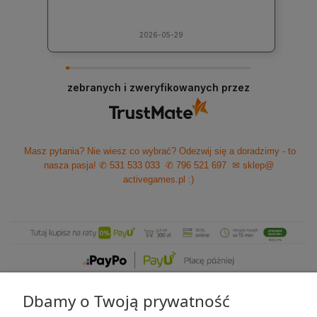
2026-05-29
zebranych i zweryfikowanych przez
Masz pytania? Nie wiesz co wybrać? Odezwij się a doradzimy - to
nasza pasja!
✆ 531 533 033
✆ 796 521 697
✉ sklep@
activegames.pl
:)
Dbamy o Twoją prywatność