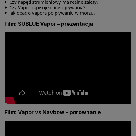
Czy napęd strumieniowy ma realne zalety?
Czy Vapor zapisuje dane z pływania?
Jak dbać o Vapora po pływaniu w morzu?
Film: SUBLUE Vapor – prezentacja
Film: Vapor vs Navbow – porównanie