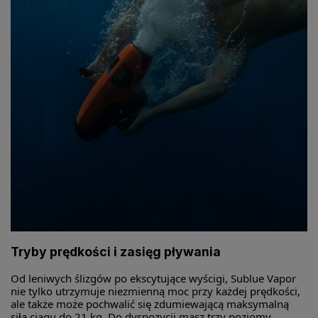
Tryby prędkości i zasięg pływania
Od leniwych ślizgów po ekscytujące wyścigi, Sublue Vapor
nie tylko utrzymuje niezmienną moc przy każdej prędkości,
ale także może pochwalić się zdumiewającą maksymalną
siłą ciągu do 21 kg. Do dyspozycji masz trzy poziomy