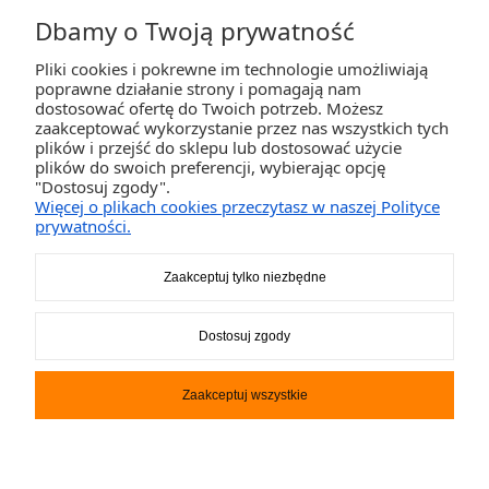
Dbamy o Twoją prywatność
Pliki cookies i pokrewne im technologie umożliwiają
ZAKUPY
poprawne działanie strony i pomagają nam
dostosować ofertę do Twoich potrzeb. Możesz
zaakceptować wykorzystanie przez nas wszystkich tych
POMOC
plików i przejść do sklepu lub dostosować użycie
plików do swoich preferencji, wybierając opcję
"Dostosuj zgody".
MOJE KONTO
Więcej o plikach cookies przeczytasz w naszej Polityce
prywatności.
INFORMACJE
Zaakceptuj tylko niezbędne
2K-Invest Sp. j. Ul. Św. Wojciecha 60, 41-922 Radzionków, śląskie NIP: 645-241-94-
Dostosuj zgody
33 REGON: 240545854
Napisz
sklep@activegames.pl
lub zadzwoń
+48796521697
Zaakceptuj wszystkie
Pokaż pełną wersję strony
Sklep internetowy Shoper.pl