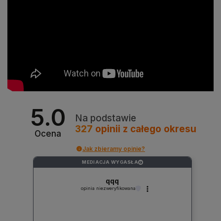
5.0
Na podstawie
327
opinii
z całego okresu
Ocena
Jak zbieramy opinie?
MEDIACJA WYGASŁA
?
qqq
opinia niezweryfikowana