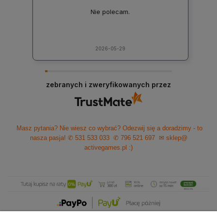
Nie polecam.
2026-05-29
zebranych i zweryfikowanych przez
Masz pytania? Nie wiesz co wybrać? Odezwij się a doradzimy - to
nasza pasja!
✆ 531 533 033
✆ 796 521 697
✉ sklep@
activegames.pl
:)