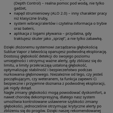
(Depth Control) – realna pomoc pod wodą, nie tylko
gadżet,
napęd strumieniowy (ALO 2.0) – inny charakter pracy
niż klasyczne śruby,
system wibracji/alertów i czytelna informacja o trybie
oraz baterii,
aplikacja z logami pływania – przydatna, gdy
traktujesz skuter jako „sprzęt”, a nie tylko zabawkę.
Dzięki złożonemu systemowi zarządzania głębokością
Sublue Vapor z łatwością opanujesz podwodną eksplorację.
Dostosuj głębokość detekcji do swojego poziomu
umiejętności i otrzymuj ważne alerty, gdy zbliżasz się do
limitu, a limity przekraczają ustaloną głębokość,
optymalizując stabilność i bezpieczeństwo podczas
nurkowania głębinowego. Niezależnie od tego, czy jesteś
początkującym, czy weteranem, ta funkcja zapewni Ci
bezpieczne i przyjemne doznania z podwodnej eksploracji,
jak nigdy dotąd.
Nagłe zmiany głębokości mogą powodować dyskomfort, a
nawet chorobę dekompresyjną, dlatego nasz system
umożliwia kontrolowane ustawienie szybkości zmiany
głębokości, jednocześnie otrzymując krytyczne alerty po
zbliżeniu się do progów. Dzięki naszej rekomendowanej