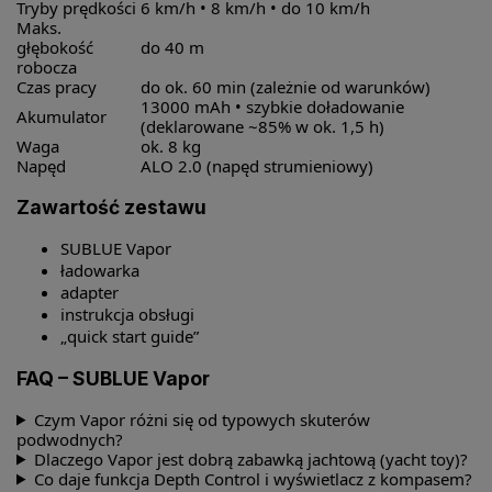
Tryby prędkości
6 km/h • 8 km/h • do 10 km/h
Maks.
głębokość
do 40 m
robocza
Czas pracy
do ok. 60 min (zależnie od warunków)
13000 mAh • szybkie doładowanie
Akumulator
(deklarowane ~85% w ok. 1,5 h)
Waga
ok. 8 kg
Napęd
ALO 2.0 (napęd strumieniowy)
Zawartość zestawu
SUBLUE Vapor
ładowarka
adapter
instrukcja obsługi
„quick start guide”
FAQ – SUBLUE Vapor
Czym Vapor różni się od typowych skuterów
podwodnych?
Dlaczego Vapor jest dobrą zabawką jachtową (yacht toy)?
Co daje funkcja Depth Control i wyświetlacz z kompasem?