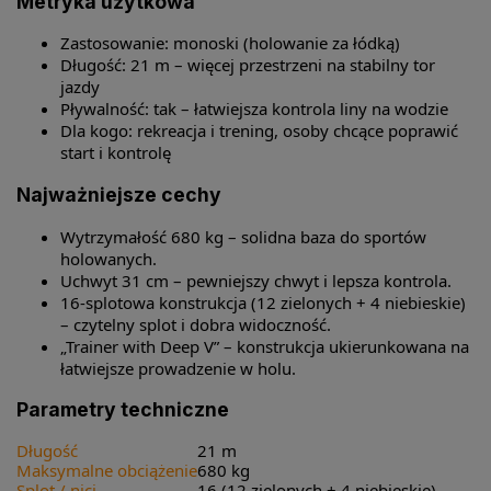
Metryka użytkowa
Zastosowanie: monoski (holowanie za łódką)
Długość: 21 m – więcej przestrzeni na stabilny tor
jazdy
Pływalność: tak – łatwiejsza kontrola liny na wodzie
Dla kogo: rekreacja i trening, osoby chcące poprawić
start i kontrolę
Najważniejsze cechy
Wytrzymałość 680 kg – solidna baza do sportów
holowanych.
Uchwyt 31 cm – pewniejszy chwyt i lepsza kontrola.
16-splotowa konstrukcja (12 zielonych + 4 niebieskie)
– czytelny splot i dobra widoczność.
„Trainer with Deep V” – konstrukcja ukierunkowana na
łatwiejsze prowadzenie w holu.
Parametry techniczne
Długość
21 m
Maksymalne obciążenie
680 kg
Splot / nici
16 (12 zielonych + 4 niebieskie)