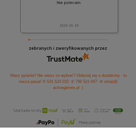
Nie polecam.
2026-05-29
zebranych i zweryfikowanych przez
Masz pytania? Nie wiesz co wybrać? Odezwij się a doradzimy - to
nasza pasja!
✆ 531 533 033
✆ 796 521 697
✉ sklep@
activegames.pl
:)