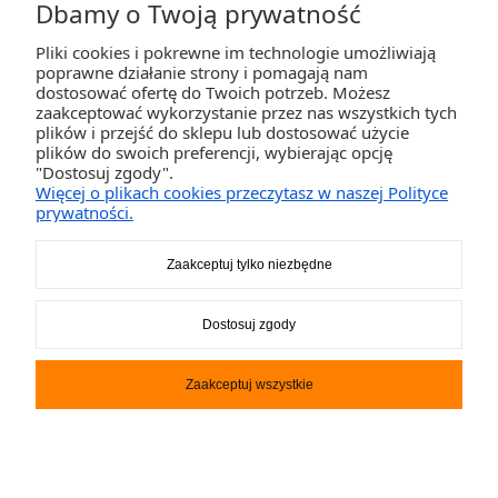
Dbamy o Twoją prywatność
Pliki cookies i pokrewne im technologie umożliwiają
ZAKUPY
poprawne działanie strony i pomagają nam
dostosować ofertę do Twoich potrzeb. Możesz
zaakceptować wykorzystanie przez nas wszystkich tych
POMOC
plików i przejść do sklepu lub dostosować użycie
plików do swoich preferencji, wybierając opcję
"Dostosuj zgody".
MOJE KONTO
Więcej o plikach cookies przeczytasz w naszej Polityce
prywatności.
INFORMACJE
Zaakceptuj tylko niezbędne
2K-Invest Sp. j. Ul. Św. Wojciecha 60, 41-922 Radzionków, śląskie NIP: 645-241-94-
Dostosuj zgody
33 REGON: 240545854
Napisz
sklep@activegames.pl
lub zadzwoń
+48796521697
Zaakceptuj wszystkie
Pokaż pełną wersję strony
Sklep internetowy Shoper.pl