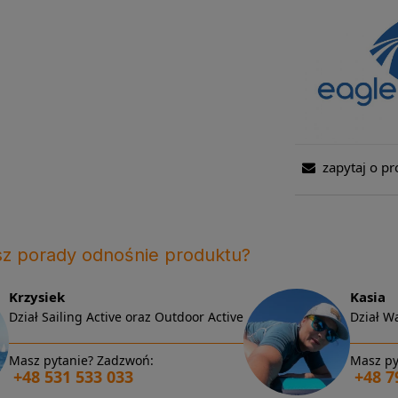
zapytaj o pr
sz porady odnośnie produktu?
Krzysiek
Kasia
Dział Sailing Active oraz Outdoor Active
Dział Wa
Masz pytanie? Zadzwoń:
Masz py
+48 531 533 033
+48 7