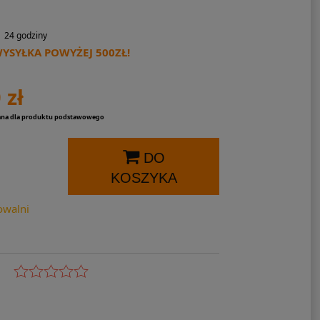
24 godziny
SYŁKA POWYŻEJ 500ZŁ!
 zł
ana dla produktu podstawowego
DO
KOSZYKA
owalni