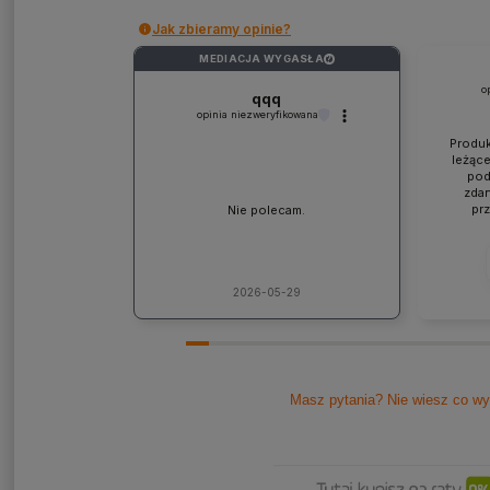
Jak zbieramy opinie?
MEDIACJA WYGASŁA
?
o
qqq
opinia niezweryfikowana
Produk
leżące
pod
zdan
pr
Nie polecam.
współp
ponad
jaki
lic
kons
2026-05-29
Pole
Masz pytania? Nie wiesz co wy