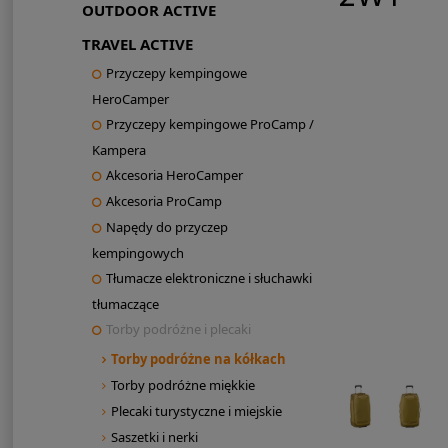
OUTDOOR ACTIVE
TRAVEL ACTIVE
Przyczepy kempingowe
HeroCamper
Przyczepy kempingowe ProCamp /
Kampera
Akcesoria HeroCamper
Akcesoria ProCamp
Napędy do przyczep
kempingowych
Tłumacze elektroniczne i słuchawki
tłumaczące
Torby podróżne i plecaki
Torby podróżne na kółkach
Torby podróżne miękkie
Plecaki turystyczne i miejskie
Saszetki i nerki