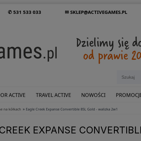
✆ 531 533 033
✉ SKLEP@ACTIVEGAMES.PL
OR ACTIVE
TRAVEL ACTIVE
NOWOŚCI
PROMOCJ
»
e na kółkach
Eagle Creek Expanse Convertible 85L Gold - walizka 2w1
SHOWROOM: ODWIEDŹ NAS NA ŚLĄSKU!
CREEK EXPANSE CONVERTIBLE