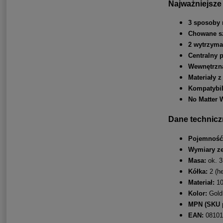
Najważniejsze 
3 sposoby 
Chowane sz
2 wytrzyma
Centralny 
Wewnętrzna
Materiały z
Kompatybil
No Matter 
Dane technic
Pojemność
Wymiary ze
Masa:
ok. 3
Kółka:
2 (h
Materiał:
10
Kolor:
Gold
MPN (SKU p
EAN:
08101