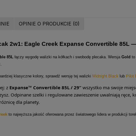
INIE
OPINIE O PRODUKCIE (0)
cak 2w1: Eagle Creek Expanse Convertible 85L 
ble 85L
łączy wygodę walizki na kółkach i swobodę plecaka. Wersja
Gold
to
.
bardziej klasyczne kolory, sprawdź wersję tej walizki
Midnight Black
lub
Pilot
ej: z
Expanse™ Convertible 85L / 29”
wszystko ma swoje miejsce
czysz. Odpinane szelki i regulowane zawieszenie uwalniają ręce, kó
różnicę dla planety.
reek
to najwyższa jakość oferowana przez światowego lidera w produkcji tore