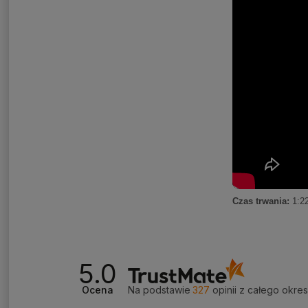
Czas trwania:
1:2
5.0
Ocena
Na podstawie
327
opinii
z całego okre