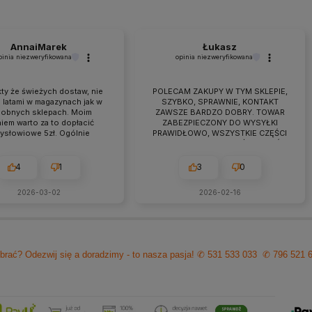
AnnaiMarek
Łukasz
pinia niezweryfikowana
opinia niezweryfikowana
ty że świeżych dostaw, nie
POLECAM ZAKUPY W TYM SKLEPIE,
 latami w magazynach jak w
SZYBKO, SPRAWNIE, KONTAKT
obnych sklepach. Moim
ZAWSZE BARDZO DOBRY. TOWAR
iem warto za to dopłacić
ZABEZPIECZONY DO WYSYŁKI
zysłowiowe 5zł. Ogólnie
PRAWIDŁOWO, WSZYSTKIE CZĘŚCI
raca przebiega owocnie od
BYŁY W ZESTAWIE. jEŻELI KTOŚ
 7 lat. Jeśli pojawiają się
PLANUJE ZAKUP TO NAPEWNO
eś problemy zawsze można
WARTO TUTAJ
4
1
3
0
zyć na szybką pomoc czy
ultacje i rzeczową rade.
2026-03-02
2026-02-16
cam z czystym sumieniem!
brać? Odezwij się a doradzimy - to nasza pasja!
✆ 531 533 033
✆ 796 521 