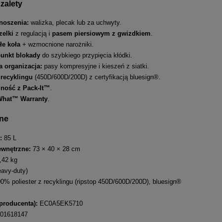
zalety
noszenia:
walizka, plecak lub za uchwyty.
elki
z regulacją i
pasem piersiowym z gwizdkiem
.
łe koła
+ wzmocnione narożniki.
punkt blokady
do szybkiego przypięcia kłódki.
 organizacja:
pasy kompresyjne i kieszeń z siatki.
 recyklingu
(450D/600D/200D) z certyfikacją bluesign®.
ność z Pack-It™
.
What™ Warranty
.
zne
:
85 L
wnętrzne:
73 × 40 × 28 cm
,42 kg
eavy-duty)
0% poliester z recyklingu (ripstop 450D/600D/200D), bluesign®
roducenta):
EC0A5EK5710
01618147