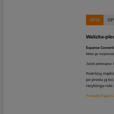
OPIS
OP
Walizka-ple
Expanse Converti
łatwo go rozpoznać
Jeżeli preferujesz 
Podróżuj mądrz
po prostu ją to
recyklingu robi 
Produkty Eagle C