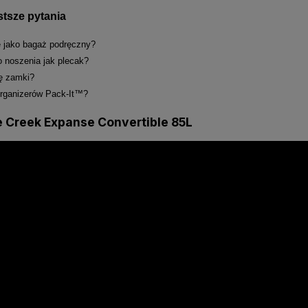
tsze pytania
e jako bagaż podręczny?
o noszenia jak plecak?
ę zamki?
organizerów Pack-It™?
e Creek Expanse Convertible 85L