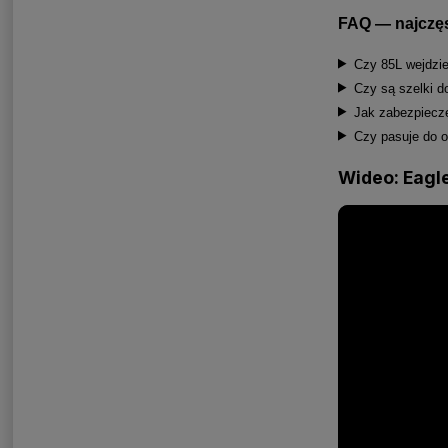
FAQ — najczęs
Czy 85L wejdzi
Czy są szelki d
Jak zabezpiecz
Czy pasuje do 
Wideo: Eagl