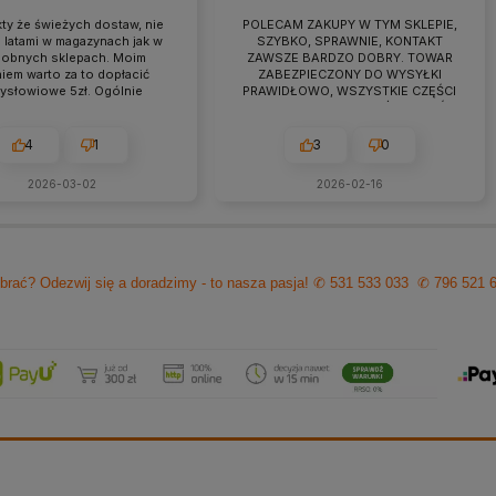
ty że świeżych dostaw, nie
POLECAM ZAKUPY W TYM SKLEPIE,
 latami w magazynach jak w
SZYBKO, SPRAWNIE, KONTAKT
obnych sklepach. Moim
ZAWSZE BARDZO DOBRY. TOWAR
iem warto za to dopłacić
ZABEZPIECZONY DO WYSYŁKI
zysłowiowe 5zł. Ogólnie
PRAWIDŁOWO, WSZYSTKIE CZĘŚCI
raca przebiega owocnie od
BYŁY W ZESTAWIE. jEŻELI KTOŚ
 7 lat. Jeśli pojawiają się
PLANUJE ZAKUP TO NAPEWNO
eś problemy zawsze można
WARTO TUTAJ
4
1
3
0
zyć na szybką pomoc czy
ultacje i rzeczową rade.
2026-03-02
2026-02-16
cam z czystym sumieniem!
brać? Odezwij się a doradzimy - to nasza pasja!
✆ 531 533 033
✆ 796 521 