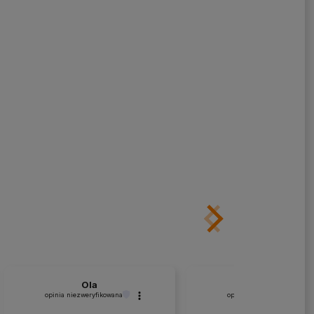
Ola
Kruczkowski
opinia niezweryfikowana
opinia niezweryfikowana