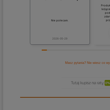
Produk
leżące
pod
zdan
pr
Nie polecam.
współp
ponad
jaki
lic
kons
2026-05-29
Pole
Masz pytania? Nie wiesz co wy