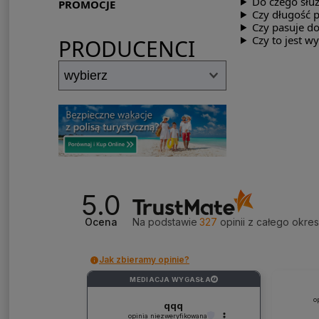
Do czego służ
PROMOCJE
Czy długość 
Czy pasuje do
Czy to jest w
PRODUCENCI
5.0
Ocena
Na podstawie
327
opinii
z całego okre
Jak zbieramy opinie?
MEDIACJA WYGASŁA
?
o
qqq
opinia niezweryfikowana