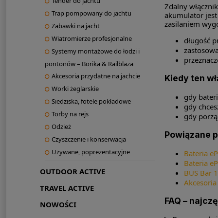
Tender do jachtu
Zdalny włącznik
Trap pompowany do jachtu
akumulator jest
zasilaniem wygo
Zabawki na jacht
Wiatromierze profesjonalne
długość p
zastosowa
Systemy montażowe do łodzi i
przeznacze
pontonów – Borika & Railblaza
Akcesoria przydatne na jachcie
Kiedy ten wł
Worki żeglarskie
gdy bater
Siedziska, fotele pokładowe
gdy chces
Torby na rejs
gdy porzą
Odzież
Powiązane p
Czyszczenie i konserwacja
Używane, poprezentacyjne
Bateria e
Bateria e
OUTDOOR ACTIVE
BUS Bar 1
Akcesoria
TRAVEL ACTIVE
FAQ – najczę
NOWOŚCI