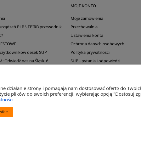
MOJE KONTO
nia
Moje zamówienia
 urządzeń PLB \ EPIRB przewodnik
Przechowalnia
ć?
Ustawienia konta
TESTOWE
Ochrona danych osobowych
 użytkowników desek SUP
Polityka prywatności
Odwiedź nas na Śląsku!
SUP - pytania i odpowiedzi
Wyprzedaż magazynu
wne działanie strony i pomagają nam dostosować ofertę do Twoi
życie plików do swoich preferencji, wybierając opcję "Dostosuj z
tności.
st Sp. j. Ul. Św. Wojciecha 60, 41-922 Radzionków, śląskie NIP: 645-241-94-33 REGON: 2
stkie
Napisz
sklep@activegames.pl
lub zadzwoń
+48796521697