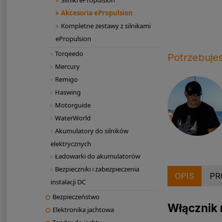
Silniki ePropulsion
Akcesoria ePropulsion
Kompletne zestawy z silnikami
ePropulsion
Torqeedo
Potrzebuje
Mercury
Remigo
Haswing
Motorguide
WaterWorld
Akumulatory do silników
elektrycznych
Ładowarki do akumulatorów
Bezpieczniki i zabezpieczenia
OPIS
PR
instalacji DC
Bezpieczeństwo
Włącznik 
Elektronika jachtowa