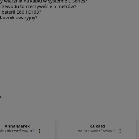
y włącznik na kablu w systemie E-Series?
przewodu to rzeczywiście 5 metrów?
 baterii E60 i E163?
yłącznik awaryjny?
su
AnnaiMarek
Łukasz
pinia niezweryfikowana
opinia niezweryfikowana