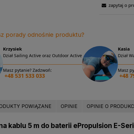
zapytaj o pr
sz porady odnośnie produktu?
Krzysiek
Kasia
Dział Sailing Active oraz Outdoor Active
Dział Wa
Masz pytanie? Zadzwoń:
Masz py
+48 531 533 033
+48 7
ODUKTY POWIĄZANE
OPINIE
OPINIE O PRODUKCI
na kablu 5 m do baterii ePropulsion E-Ser