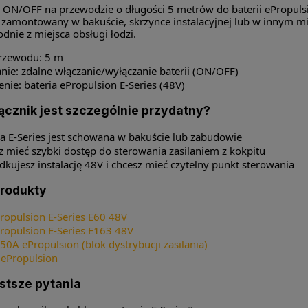
 ON/OFF na przewodzie o długości 5 metrów do baterii ePropulsi
 zamontowany w bakuście, skrzynce instalacyjnej lub w innym m
dnie z miejsca obsługi łodzi.
rzewodu: 5 m
nie: zdalne włączanie/wyłączanie baterii (ON/OFF)
nie: bateria ePropulsion E-Series (48V)
ącznik jest szczególnie przydatny?
ia E-Series jest schowana w bakuście lub zabudowie
z mieć szybki dostęp do sterowania zasilaniem z kokpitu
dkujesz instalację 48V i chcesz mieć czytelny punkt sterowania
rodukty
Propulsion E-Series E60 48V
Propulsion E-Series E163 48V
50A ePropulsion (blok dystrybucji zasilania)
 ePropulsion
stsze pytania