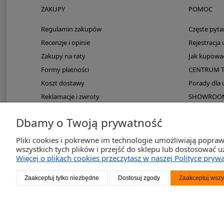
ZAKUPY
POMOC
Regulamin zakupów
Częste pyta
Recenzje i opinie
Rejestracja
Zakupy na raty
Jak kupowa
Formy płatności
CENTRUM 
Koszt dostawy
Porady dla
Reklamacje i zwroty
SHOWROOM: 
Zmieści się do kampera?
Dbamy o Twoją prywatność
PayPo odroczona płatność
Pliki cookies i pokrewne im technologie umożliwiają popra
wszystkich tych plików i przejść do sklepu lub dostosować u
Więcej o plikach cookies przeczytasz w naszej Polityce prywa
2K-Inve
Zaakceptuj tylko niezbędne
Dostosuj zgody
Zaakceptuj wszy