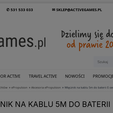
✆ 531 533 033
✉ SKLEP@ACTIVEGAMES.PL
OR ACTIVE
TRAVEL ACTIVE
NOWOŚCI
PROMOCJ
»
»
»
achtów
ePropulsion
Akcesoria ePropulsion
Włącznik na kablu 5m do baterii E-se
SHOWROOM: ODWIEDŹ NAS NA ŚLĄSKU!
IK NA KABLU 5M DO BATERII