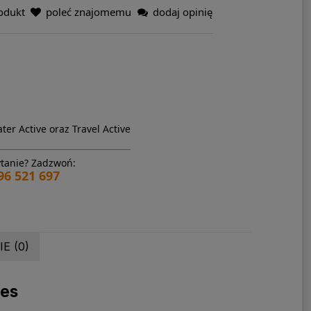
odukt
poleć znajomemu
dodaj opinię
ter Active oraz Travel Active
tanie? Zadzwoń:
96 521 697
E (0)
ies