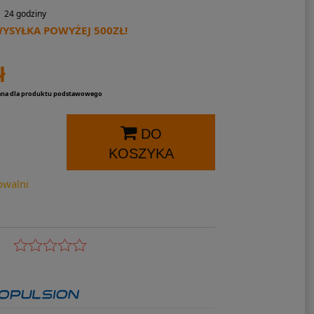
24 godziny
SYŁKA POWYŻEJ 500ZŁ!
ł
ana dla produktu podstawowego
DO
KOSZYKA
owalni