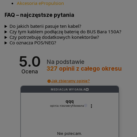
Akcesoria ePropulsion
FAQ – najczęstsze pytania
Do jakich baterii pasuje ten kabel?
Czy tym kablem podłączę baterię do BUS Bara 150A?
Czy potrzebuję dodatkowych konektorów?
Co oznacza POS/NEG?
5.0
Na podstawie
327
opinii
z całego okresu
Ocena
Jak zbieramy opinie?
MEDIACJA WYGASŁA
?
qqq
opinia niezweryfikowana
Nie polecam.