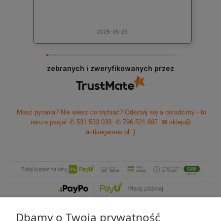
2026-05-29
zebranych i zweryfikowanych przez
Masz pytania? Nie wiesz co wybrać? Odezwij się a doradzimy - to
nasza pasja!
✆ 531 533 033
✆ 796 521 697
✉ sklep@
activegames.pl
:)
Dbamy o Twoją prywatność