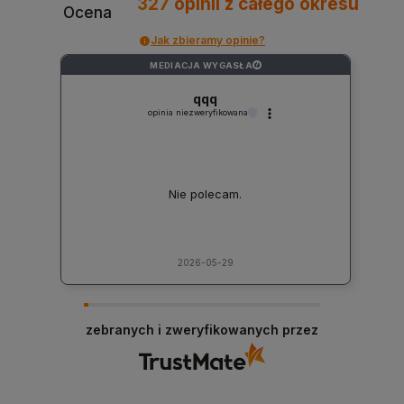
327
opinii
z całego okresu
Ocena
Jak zbieramy opinie?
MEDIACJA WYGASŁA
?
qqq
opinia niezweryfikowana
Nie polecam.
2026-05-29
zebranych i zweryfikowanych przez