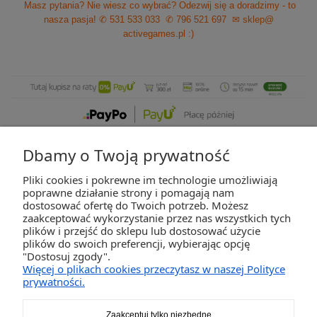
Masz pytania? Nie wiesz co wybrać? Odezwij się a doradzimy - to
nasza pasja!
✆ 531 533 033
✆ 796 521 697
✉ sklep@
activegames.pl
:)
Dbamy o Twoją prywatność
Pliki cookies i pokrewne im technologie umożliwiają
ZAKUPY
poprawne działanie strony i pomagają nam
dostosować ofertę do Twoich potrzeb. Możesz
zaakceptować wykorzystanie przez nas wszystkich tych
POMOC
plików i przejść do sklepu lub dostosować użycie
plików do swoich preferencji, wybierając opcję
"Dostosuj zgody".
MOJE KONTO
Więcej o plikach cookies przeczytasz w naszej Polityce
prywatności.
INFORMACJE
Zaakceptuj tylko niezbędne