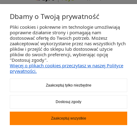
Dbamy o Twoją prywatność
Pliki cookies i pokrewne im technologie umożliwiają
ZAKUPY
poprawne działanie strony i pomagają nam
dostosować ofertę do Twoich potrzeb. Możesz
zaakceptować wykorzystanie przez nas wszystkich tych
POMOC
plików i przejść do sklepu lub dostosować użycie
plików do swoich preferencji, wybierając opcję
"Dostosuj zgody".
MOJE KONTO
Więcej o plikach cookies przeczytasz w naszej Polityce
prywatności.
INFORMACJE
Zaakceptuj tylko niezbędne
2K-Invest Sp. j. Ul. Św. Wojciecha 60, 41-922 Radzionków, śląskie NIP: 645-241-94-
Dostosuj zgody
33 REGON: 240545854
Napisz
sklep@activegames.pl
lub zadzwoń
+48796521697
Zaakceptuj wszystkie
Pokaż pełną wersję strony
Sklep internetowy Shoper.pl