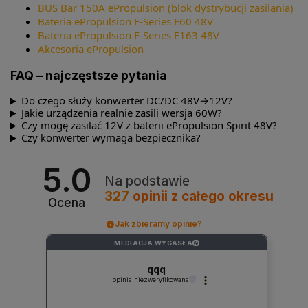
BUS Bar 150A ePropulsion (blok dystrybucji zasilania)
Bateria ePropulsion E-Series E60 48V
Bateria ePropulsion E-Series E163 48V
Akcesoria ePropulsion
FAQ – najczęstsze pytania
Do czego służy konwerter DC/DC 48V→12V?
Jakie urządzenia realnie zasili wersja 60W?
Czy mogę zasilać 12V z baterii ePropulsion Spirit 48V?
Czy konwerter wymaga bezpiecznika?
5.0
Na podstawie
327
opinii
z całego okresu
Ocena
Jak zbieramy opinie?
MEDIACJA WYGASŁA
?
qqq
opinia niezweryfikowana