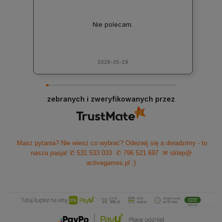
Nie polecam.
2026-05-29
zebranych i zweryfikowanych przez
Masz pytania? Nie wiesz co wybrać? Odezwij się a doradzimy - to
nasza pasja!
✆ 531 533 033
✆ 796 521 697
✉ sklep@
activegames.pl
:)