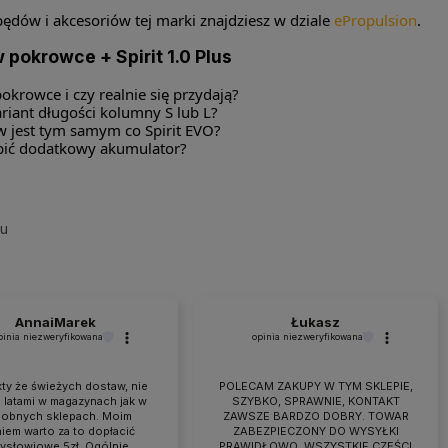
pędów i akcesoriów tej marki znajdziesz w dziale
ePropulsion
.
 pokrowce + Spirit 1.0 Plus
okrowce i czy realnie się przydają?
riant długości kolumny S lub L?
w jest tym samym co Spirit EVO?
ić dodatkowy akumulator?
su
AnnaiMarek
Łukasz
pinia niezweryfikowana
opinia niezweryfikowana
ty że świeżych dostaw, nie
POLECAM ZAKUPY W TYM SKLEPIE,
 latami w magazynach jak w
SZYBKO, SPRAWNIE, KONTAKT
obnych sklepach. Moim
ZAWSZE BARDZO DOBRY. TOWAR
iem warto za to dopłacić
ZABEZPIECZONY DO WYSYŁKI
zysłowiowe 5zł. Ogólnie
PRAWIDŁOWO, WSZYSTKIE CZĘŚCI