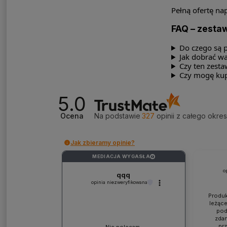
Pełną ofertę na
FAQ – zestaw
Do czego są p
Jak dobrać wa
Czy ten zesta
Czy mogę kup
5.0
Ocena
Na podstawie
327
opinii
z całego okre
Jak zbieramy opinie?
MEDIACJA WYGASŁA
?
o
qqq
opinia niezweryfikowana
Produk
leżące
pod
zdan
pr
Nie polecam.