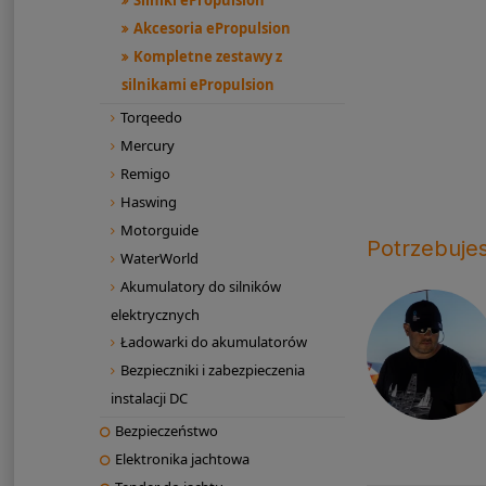
Silniki ePropulsion
Akcesoria ePropulsion
Kompletne zestawy z
silnikami ePropulsion
Torqeedo
Mercury
Remigo
Haswing
Motorguide
Potrzebuje
WaterWorld
Akumulatory do silników
elektrycznych
Ładowarki do akumulatorów
Bezpieczniki i zabezpieczenia
instalacji DC
Bezpieczeństwo
Elektronika jachtowa