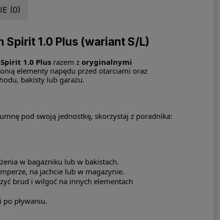
E (0)
pirit 1.0 Plus (wariant S/L)
Spirit 1.0 Plus
razem z
oryginalnymi
ronią elementy napędu przed otarciami oraz
odu, bakisty lub garażu.
olumnę pod swoją jednostkę, skorzystaj z poradnika:
ożenia w bagażniku lub w bakistach.
amperze, na jachcie lub w magazynie.
yć brud i wilgoć na innych elementach
i po pływaniu.