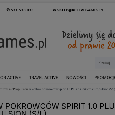
✆ 531 533 033
✉ SKLEP@ACTIVEGAMES.PL
OR ACTIVE
TRAVEL ACTIVE
NOWOŚCI
PROMOCJ
»
»
achtów
ePropulsion
Zestaw pokrowców Spirit 1.0 Plus z silnikiem ePropulsion (S/L)
SHOWROOM: ODWIEDŹ NAS NA ŚLĄSKU!
 POKROWCÓW SPIRIT 1.0 PLUS
LSION (S/L)