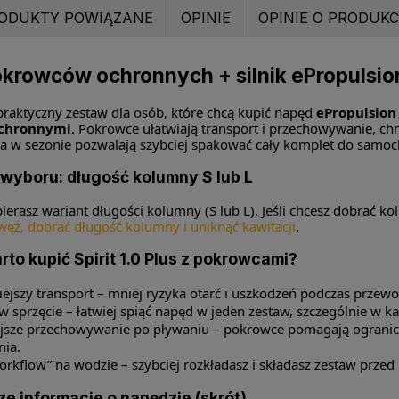
ODUKTY POWIĄZANE
OPINIE
OPINIE O PRODUKCI
krowców ochronnych + silnik ePropulsion S
praktyczny zestaw dla osób, które chcą kupić napęd
ePropulsion 
chronnymi
. Pokrowce ułatwiają transport i przechowywanie, ch
a w sezonie pozwalają szybciej spakować cały komplet do samoch
wyboru: długość kolumny S lub L
bierasz wariant długości kolumny (S lub L). Jeśli chcesz dobrać k
węż, dobrać długość kolumny i uniknąć kawitacji
.
to kupić Spirit 1.0 Plus z pokrowcami?
iejszy transport – mniej ryzyka otarć i uszkodzeń podczas przew
w sprzęcie – łatwiej spiąć napęd w jeden zestaw, szczególnie w k
sze przechowywanie po pływaniu – pokrowce pomagają ogranicz
ia.
rkflow” na wodzie – szybciej rozkładasz i składasz zestaw przed 
e informacje o napędzie (skrót)