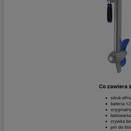
Co zawiera 
silnik ePr
bateria 1
oryginal
ładowarka
zrywka be
pin do bl