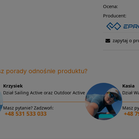
Ocena:
Producent:
zapytaj o pr
sz porady odnośnie produktu?
Krzysiek
Kasia
Dział Sailing Active oraz Outdoor Active
Dział Wa
Masz pytanie? Zadzwoń:
Masz py
+48 531 533 033
+48 7