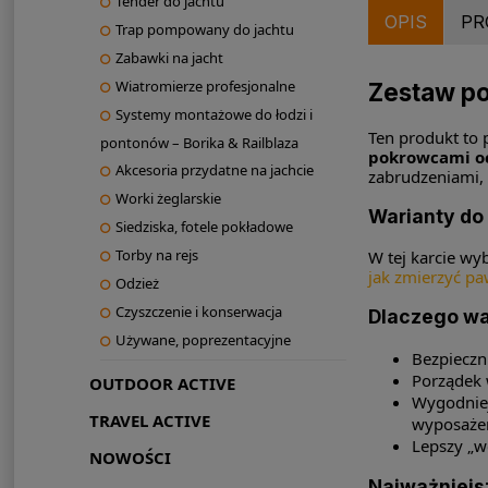
Tender do jachtu
OPIS
PR
Trap pompowany do jachtu
Zabawki na jacht
Wiatromierze profesjonalne
Zestaw po
Systemy montażowe do łodzi i
Ten produkt to 
pontonów – Borika & Railblaza
pokrowcami o
Akcesoria przydatne na jachcie
zabrudzeniami, 
Worki żeglarskie
Warianty do 
Siedziska, fotele pokładowe
Torby na rejs
W tej karcie wy
jak zmierzyć pa
Odzież
Czyszczenie i konserwacja
Dlaczego war
Używane, poprezentacyjne
Bezpieczn
Porządek 
OUTDOOR ACTIVE
Wygodniej
TRAVEL ACTIVE
wyposażen
Lepszy „wo
NOWOŚCI
Najważniejsz