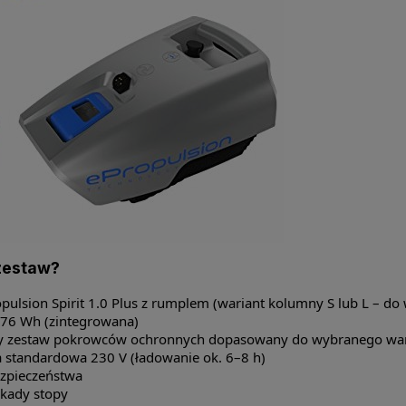
zestaw?
opulsion Spirit 1.0 Plus z rumplem (wariant kolumny S lub L – do
276 Wh (zintegrowana)
ny zestaw pokrowców ochronnych dopasowany do wybranego war
 standardowa 230 V (ładowanie ok. 6–8 h)
zpieczeństwa
okady stopy