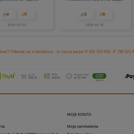
raca przebiega owocnie od
BYŁY W ZESTAWIE. jEŻELI KTOŚ
 7 lat. Jeśli pojawiają się
PLANUJE ZAKUP TO NAPEWNO
eś problemy zawsze można
WARTO TUTAJ
4
1
3
0
zyć na szybką pomoc czy
ultacje i rzeczową rade.
2026-03-02
2026-02-16
cam z czystym sumieniem!
brać? Odezwij się a doradzimy - to nasza pasja!
✆ 531 533 033
✆ 796 521 
MOJE KONTO
nia
Moje zamówienia