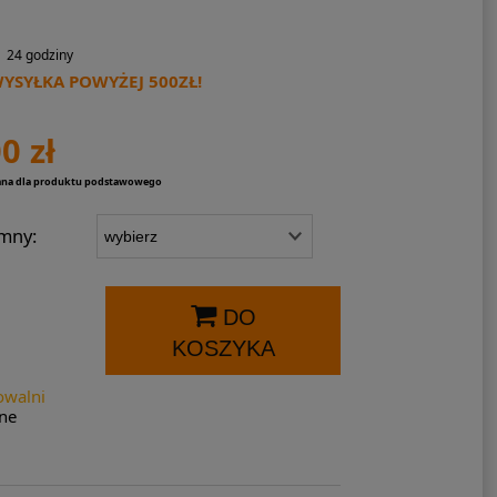
24 godziny
SYŁKA POWYŻEJ 500ZŁ!
0 zł
ana dla produktu podstawowego
mny:
DO
KOSZYKA
owalni
ne