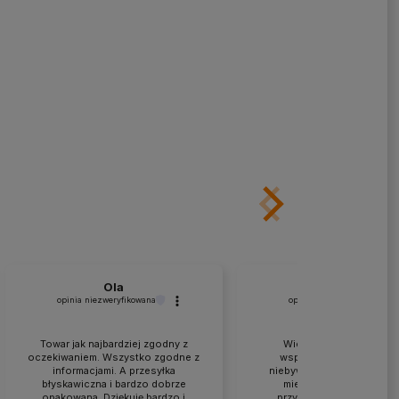
Ola
Kruczkowski
opinia niezweryfikowana
opinia niezweryfikowana
Towar jak najbardziej zgodny z
Wielkie podziękowania 
oczekiwaniem. Wszystko zgodne z
współpracę i doradztwo
informacjami. A przesyłka
niebywałą skalę. Nie ma ta
błyskawiczna i bardzo dobrze
miejsca w Polsce... War
opakowana. Dziękuję bardzo i
przyjechać, porozmawiać