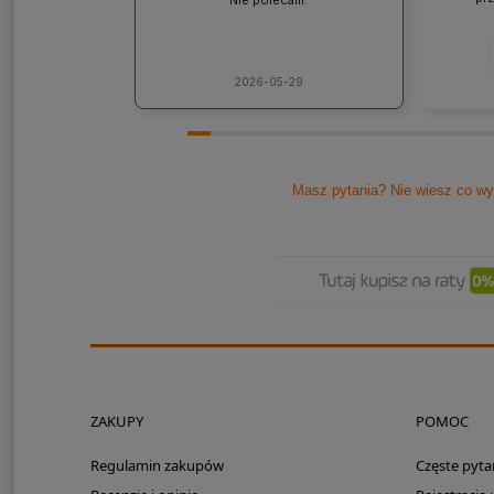
współp
ponad
jaki
lic
kons
2026-05-29
Pole
Masz pytania? Nie wiesz co wy
ZAKUPY
POMOC
Regulamin zakupów
Częste pyta