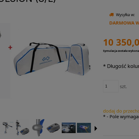
Wysyłka w:
DARMOWA WY
10 350,0
Symulacja została wykon
*
Długość kolu
szt.
dodaj do przech
*
- Pole wymaga