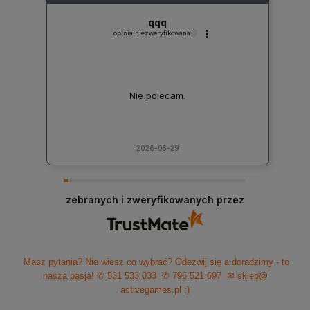
qqq
opinia niezweryfikowana
Nie polecam.
2026-05-29
zebranych i zweryfikowanych przez
Masz pytania? Nie wiesz co wybrać? Odezwij się a doradzimy - to
nasza pasja!
✆ 531 533 033
✆ 796 521 697
✉ sklep@
activegames.pl
:)