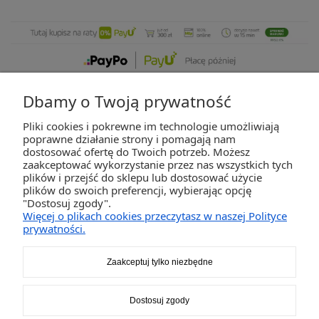
Dbamy o Twoją prywatność
Pliki cookies i pokrewne im technologie umożliwiają
ZAKUPY
poprawne działanie strony i pomagają nam
dostosować ofertę do Twoich potrzeb. Możesz
zaakceptować wykorzystanie przez nas wszystkich tych
POMOC
plików i przejść do sklepu lub dostosować użycie
plików do swoich preferencji, wybierając opcję
"Dostosuj zgody".
MOJE KONTO
Więcej o plikach cookies przeczytasz w naszej Polityce
prywatności.
INFORMACJE
Zaakceptuj tylko niezbędne
2K-Invest Sp. j. Ul. Św. Wojciecha 60, 41-922 Radzionków, śląskie NIP: 645-241-94-
Dostosuj zgody
33 REGON: 240545854