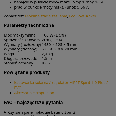
napięcie w punkcie mocy maks. (Vmp/Ump): 18 V
prąd w punkcie mocy maks. (Imp): 5,56 A
Zobacz też:
Mobilne stacje zasilania
,
EcoFlow
,
Anker
.
Parametry techniczne
Moc maksymalna
100 W (± 5%)
Sprawność konwersji
20% (± 2%)
Wymiary (rozłożony)
1430 × 525 × 5 mm
Wymiary (złożony)
525 × 360 × 28 mm
Waga
2,4 kg
Długość przewodu
1,5 m
Stopień ochrony
IP65
Powiązane produkty
Ładowarka solarna / regulator MPPT Spirit 1.0 Plus /
EVO
Akcesoria ePropulsion
FAQ – najczęstsze pytania
Czy sam panel naładuje baterię Spirit?