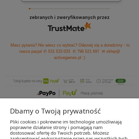
zebranych i zweryfikowanych przez
Masz pytania? Nie wiesz co wybrać? Odezwij się a doradzimy - to
nasza pasja!
✆ 531 533 033
✆ 796 521 697
✉ sklep@
activegames.pl
:)
Dbamy o Twoją prywatność
Pliki cookies i pokrewne im technologie umożliwiają
ZAKUPY
poprawne działanie strony i pomagają nam
dostosować ofertę do Twoich potrzeb. Możesz
zaakceptować wykorzystanie przez nas wszystkich tych