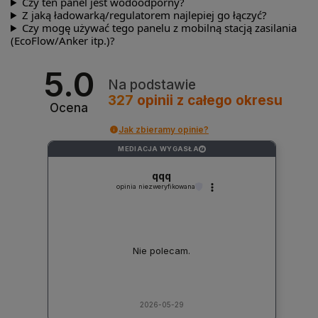
Czy ten panel jest wodoodporny?
Z jaką ładowarką/regulatorem najlepiej go łączyć?
Czy mogę używać tego panelu z mobilną stacją zasilania
(EcoFlow/Anker itp.)?
5.0
Na podstawie
327
opinii
z całego okresu
Ocena
Jak zbieramy opinie?
MEDIACJA WYGASŁA
?
qqq
opinia niezweryfikowana
Nie polecam.
2026-05-29