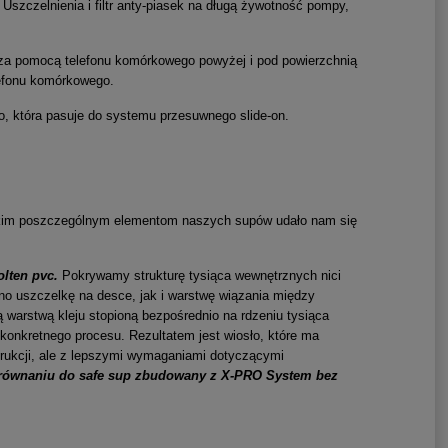
Uszczelnienia i filtr anty-piasek na długą żywotność pompy,
 za pomocą telefonu komórkowego powyżej i pod powierzchnią
efonu komórkowego.
, która pasuje do systemu przesuwnego slide-on.
tkim poszczególnym elementom naszych supów udało nam się
lten pvc.
Pokrywamy strukturę tysiąca wewnętrznych nici
no uszczelkę na desce, jak i warstwę wiązania między
 warstwą kleju stopioną bezpośrednio na rdzeniu tysiąca
onkretnego procesu. Rezultatem jest wiosło, które ma
rukcji, ale z lepszymi wymaganiami dotyczącymi
równaniu do safe sup zbudowany z X-PRO System bez