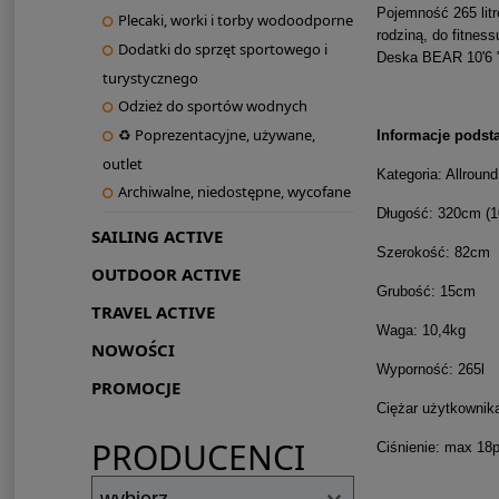
Pojemność 265 litr
Plecaki, worki i torby wodoodporne
rodziną, do fitnes
Dodatki do sprzęt sportowego i
Deska BEAR 10'6 "
turystycznego
Odzież do sportów wodnych
♻ Poprezentacyjne, używane,
Informacje podst
outlet
Kategoria: Allround
Archiwalne, niedostępne, wycofane
Długość: 320cm (10
SAILING ACTIVE
Szerokość: 82cm
OUTDOOR ACTIVE
Grubość: 15cm
TRAVEL ACTIVE
Waga: 10,4kg
NOWOŚCI
Wyporność: 265l
PROMOCJE
Ciężar użytkownik
PRODUCENCI
Ciśnienie: max 18p