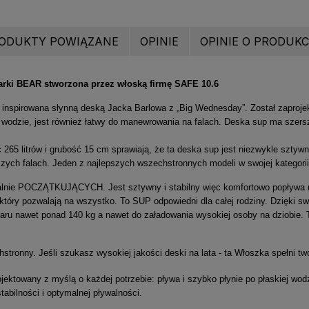
ODUKTY POWIĄZANE
OPINIE
OPINIE O PRODUKCI
rki BEAR stworzona przez włoską firmę SAFE 10.6
” inspirowana słynną deską Jacka Barlowa z „Big Wednesday”. Został zaprojek
 wodzie, jest również łatwy do manewrowania na falach. Deska sup ma szersz
 265 litrów i grubość 15 cm sprawiają, że ta deska sup jest niezwykle sztywna
zych falach. Jeden z najlepszych wszechstronnych modeli w swojej kategorii
alnie POCZĄTKUJĄCYCH. Jest sztywny i stabilny więc komfortowo popływa 
, który pozwalają na wszystko. To SUP odpowiedni dla całej rodziny. Dzięki 
aru nawet ponad 140 kg a nawet do załadowania wysokiej osoby na dziobie. Te
stronny. Jeśli szukasz wysokiej jakości deski na lata - ta Włoszka spełni tw
jektowany z myślą o każdej potrzebie: pływa i szybko płynie po płaskiej wod
stabilności i optymalnej pływalności.