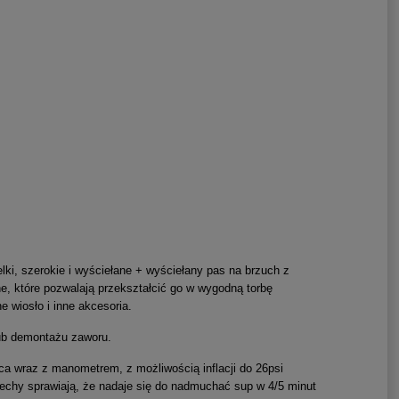
ki, szerokie i wyściełane + wyściełany pas na brzuch z
e, które pozwalają przekształcić go w wygodną torbę
 wiosło i inne akcesoria.
lub demontażu zaworu.
a wraz z manometrem, z możliwością inflacji do 26psi
cechy sprawiają, że nadaje się do nadmuchać sup w 4/5 minut