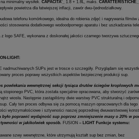
 na minimalny wysiłek.
CAPACITA'_
1.8 + 1.8L, maks.
CARATTERISTICHE_
pływie powietrza dla łatwiejszej inflacji, zawór dwu-/jednodziałkowy.
dowa telefonu komórkowego, idealna do robienia zdjęć i nagrywania filmów
ości stosowania dodatkowego wodoodpornego aparatu i bez uszkadzania tel
a z logo SAFE, wykonana z doskonałej jakości czarnego tworzywa sztucznego
ION-LIGHT:
E nadmuchiwanych SUPs jest w trosce o szczegóły. Przyglądam się wszys
owany proces poprawy wszystkich aspektów bezpiecznej produkcji sup.
s powlekania wewnętrznej sekcji tysiąca drutów ściegów kroplowych mo
ą stopionego PVC, która została specjalnie opracowana, aby stworzyć zarów
ątrz wiosła. Następnie zastąpiliśmy dwie warstwy PVC strukturalną i odporną
 sup. Cały ten proces odbywa się za pomocą maszyn opracowanych dla tego k
ości wytrzymałościowe i sztywności naszej poprzedniej dwuwarstwowej konst
 było poprawić wydajność sup poprzez zmniejszenie masy o 20% w po
ztywności w jakikolwiek sposób.
FUSION
– LIGHT Funkcje systemu:
pawane szwy wewnętrzne, które utrzymują kształt sup bez zmian, bez