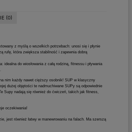
E (0)
towany z myślą o wszelkich potrzebach: unosi się i płynie
ą rufę, która zwiększa stabilność i zapewnia dobrą
: idealna do wiosłowania z całą rodziną, fitnessu i pływania
.
na nim każdy nawet cięższy osobnik! SUP w klasyczny
swojej dużej objętości te nadmuchiwane SUPy są odpowiednie
 Supy nadają się również do ćwiczeń, takich jak fitness,
oje oczekiwania!
zie, jest również łatwy w manewrowaniu na falach. Ma szerszą