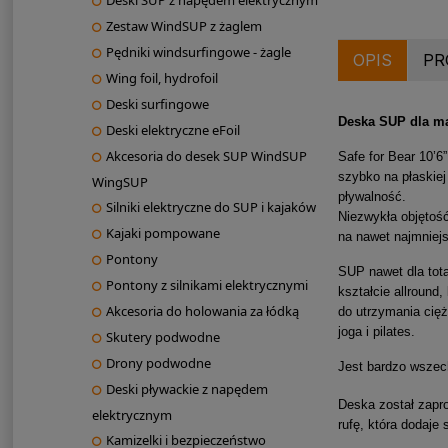
Deski SUP z napędem elektrycznym
Zestaw WindSUP z żaglem
Pędniki windsurfingowe - żagle
OPIS
PR
Wing foil, hydrofoil
Deski surfingowe
Deska SUP dla ma
Deski elektryczne eFoil
Akcesoria do desek SUP WindSUP
Safe for Bear 10’6
szybko na płaskiej
WingSUP
pływalność.
Silniki elektryczne do SUP i kajaków
Niezwykła objętość
Kajaki pompowane
na nawet najmniejs
Pontony
SUP nawet dla tot
Pontony z silnikami elektrycznymi
kształcie allround
Akcesoria do holowania za łódką
do utrzymania cięż
joga i pilates.
Skutery podwodne
Drony podwodne
Jest bardzo wszech
Deski pływackie z napędem
Deska został zapro
elektrycznym
rufę, która dodaje 
Kamizelki i bezpieczeństwo