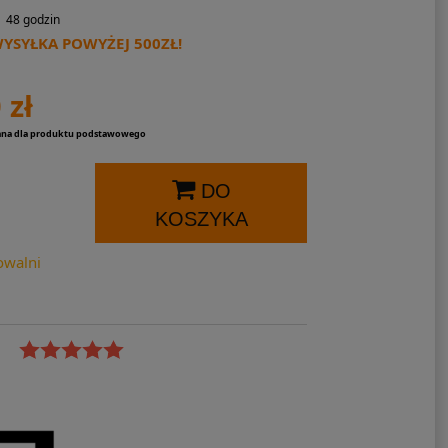
48 godzin
SYŁKA POWYŻEJ 500ZŁ!
 zł
ana dla produktu podstawowego
DO
KOSZYKA
owalni