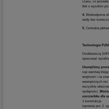
czasu, co pozwala
tłok o wysokim prze
4.
Wodoodporna obu
wody bez konieczn
5.
Centralna płetw
Technologia FUS
Osobliwością SAF
opracować wyrafin
Usunęliśmy proce
sup warstwą klejąc
wnętrzem i na zewn
wewnętrznych nici
wszystkie właściw
wydajności.
Można
uszczerbku dla s
1.konstrukcja
topnienia pvc 2. s