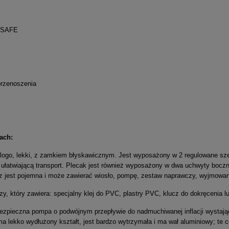
6 SAFE
przenoszenia
ach:
logo, lekki, z zamkiem błyskawicznym. Jest wyposażony w 2 regulowane szel
ułatwiającą transport. Plecak jest również wyposażony w dwa uchwyty boczn
z jest pojemna i może zawierać wiosło, pompę, zestaw naprawczy, wyjmowane
, który zawiera: specjalny klej do PVC, plastry PVC, klucz do dokręcenia 
zpieczna pompa o podwójnym przepływie do nadmuchiwanej inflacji wystając
a lekko wydłużony kształt, jest bardzo wytrzymała i ma wał aluminiowy; te 