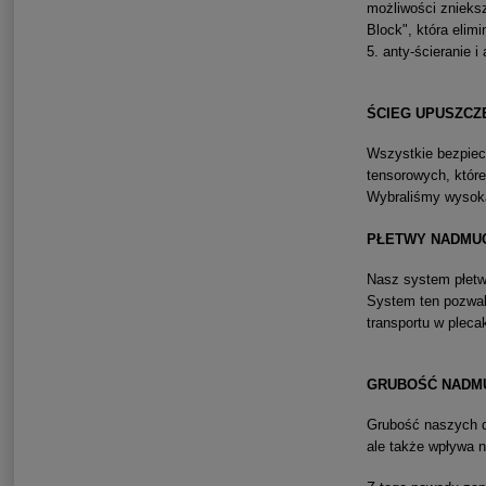
możliwości znieksz
Block", która elim
5. anty-ścieranie 
ŚCIEG UPUSZCZ
Wszystkie bezpie
tensorowych, które
Wybraliśmy wysoką 
PŁETWY NADMUC
Nasz system płetw 
System ten pozwala
transportu w pleca
GRUBOŚĆ NADMU
Grubość naszych d
ale także wpływa n