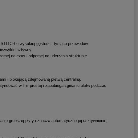
TITCH o wysokiej gęstości: tysiące przewodów
 niezwykle sztywny.
ornej na czas i odpornej na uderzenia strukturze.
ami i blokującą zdejmowaną płetwą centralną.
ynuować w linii prostej i zapobiega zginaniu płetw podczas
nie grubszej płyty oznacza automatyczne jej usztywnienie,