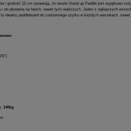
ów i grubość 15 cm sprawiają, że wiosło Stand up Paddle jest wyjątkowo szty
su i do pływania na falach, nawet tych większych. Jeden z najlepszych wszech
to idealny paddleboard do codziennego użytku w każdych warunkach, nawet
awowe:
'6")
a:
140
kg
si