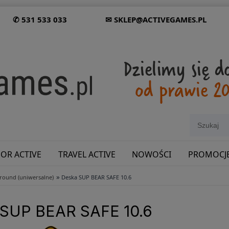
✆ 531 533 033
✉ SKLEP@ACTIVEGAMES.PL
OR ACTIVE
TRAVEL ACTIVE
NOWOŚCI
PROMOCJ
»
lround (uniwersalne)
Deska SUP BEAR SAFE 10.6
SHOWROOM: ODWIEDŹ NAS NA ŚLĄSKU!
SUP BEAR SAFE 10.6