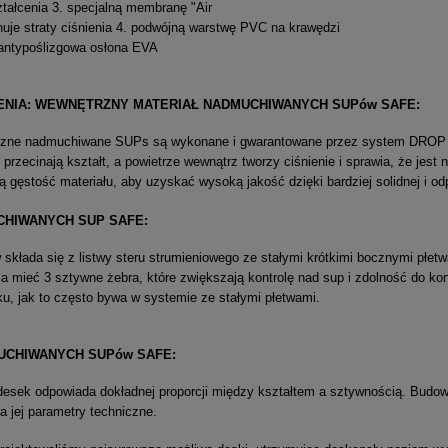
tałcenia 3. specjalną membranę "Air
inuje straty ciśnienia 4. podwójną warstwę PVC na krawędzi
i antypoślizgowa osłona EVA
ENIA: WEWNĘTRZNY MATERIAŁ NADMUCHIWANYCH SUPów SAFE:
czne nadmuchiwane SUPs są wykonane i gwarantowane przez system DROP S
 przecinają kształt, a powietrze wewnątrz tworzy ciśnienie i sprawia, że jest
gęstość materiału, aby uzyskać wysoką jakość dzięki bardziej solidnej i odp
HIWANYCH SUP SAFE:
składa się z listwy steru strumieniowego ze stałymi krótkimi bocznymi płetw
 mieć 3 sztywne żebra, które zwiększają kontrolę nad sup i zdolność do kont
ku, jak to często bywa w systemie ze stałymi płetwami.
CHIWANYCH SUPów SAFE:
esek odpowiada dokładnej proporcji między kształtem a sztywnością. Budowa
a jej parametry techniczne.