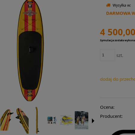
Wysyłka w:
DARMOWA WY
4 500,00
Symulacja została wykon
szt.
dodaj do przech
Ocena:
Producent: