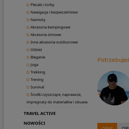
Plecaki i torby
Nawigacja i bezpieczeństwo
Namioty
Akcesoria kempingowe
Akcesoria zimowe
Inne akcesoria outdoorowe
Odzież
Bieganie
Potrzebuje
Joga
Trekking
Trening
Survival
Środki czyszczące, naprawcze,
impregnaty do materiałów i obuwia
TRAVEL ACTIVE
NOWOŚCI
OPIS
OP