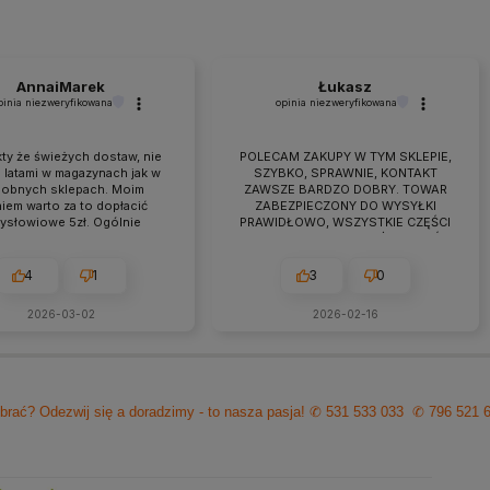
AnnaiMarek
Łukasz
pinia niezweryfikowana
opinia niezweryfikowana
ty że świeżych dostaw, nie
POLECAM ZAKUPY W TYM SKLEPIE,
 latami w magazynach jak w
SZYBKO, SPRAWNIE, KONTAKT
obnych sklepach. Moim
ZAWSZE BARDZO DOBRY. TOWAR
iem warto za to dopłacić
ZABEZPIECZONY DO WYSYŁKI
zysłowiowe 5zł. Ogólnie
PRAWIDŁOWO, WSZYSTKIE CZĘŚCI
raca przebiega owocnie od
BYŁY W ZESTAWIE. jEŻELI KTOŚ
 7 lat. Jeśli pojawiają się
PLANUJE ZAKUP TO NAPEWNO
eś problemy zawsze można
WARTO TUTAJ
4
1
3
0
zyć na szybką pomoc czy
ultacje i rzeczową rade.
2026-03-02
2026-02-16
cam z czystym sumieniem!
brać? Odezwij się a doradzimy - to nasza pasja!
✆ 531 533 033
✆ 796 521 