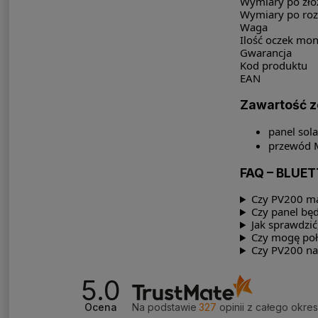
Wymiary po zło
Wymiary po roz
Waga
Ilość oczek mo
Gwarancja
Kod produktu
EAN
Zawartość 
panel sol
przewód M
FAQ – BLUET
Czy PV200 ma 
Czy panel będ
Jak sprawdzić
Czy mogę poł
Czy PV200 na
5.0
Ocena
Na podstawie
327
opinii
z całego okre