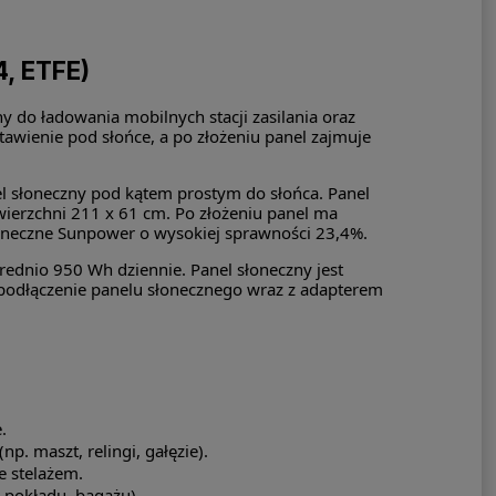
, ETFE)
 do ładowania mobilnych stacji zasilania oraz
stawienie pod słońce, a po złożeniu panel zajmuje
el słoneczny pod kątem prostym do słońca. Panel
wierzchni 211 x 61 cm. Po złożeniu panel ma
łoneczne Sunpower o wysokiej sprawności 23,4%.
dnio 950 Wh dziennie. Panel słoneczny jest
podłączenie panelu słonecznego wraz z adapterem
.
. maszt, relingi, gałęzie).
e stelażem.
 pokładu, bagażu).