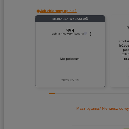
Jak zbieramy opinie?
MEDIACJA WYGASŁA
?
o
qqq
opinia niezweryfikowana
Produk
leżące
pod
zdan
pr
Nie polecam.
współp
ponad
jaki
lic
kons
2026-05-29
Pole
Masz pytania? Nie wiesz co wy