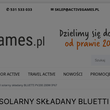
✆ 531 533 033
✉ SKLEP@ACTIVEGAMES.PL
OR ACTIVE
TRAVEL ACTIVE
NOWOŚCI
PROMOCJ
l solarny składany BLUETTI PV200 200W IP67
SHOWROOM: ODWIEDŹ NAS NA ŚLĄSKU!
SOLARNY SKŁADANY BLUETTI 