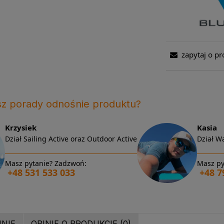
zapytaj o pr
sz porady odnośnie produktu?
Krzysiek
Kasia
Dział Sailing Active oraz Outdoor Active
Dział Wa
Masz pytanie? Zadzwoń:
Masz py
+48 531 533 033
+48 7
INIE
OPINIE O PRODUKCIE (0)