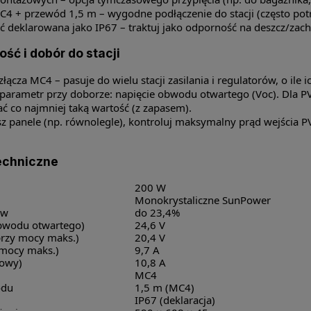
C4 + przewód 1,5 m – wygodne podłączenie do stacji (często potr
 deklarowana jako IP67 – traktuj jako odporność na deszcz/zachl
ść i dobór do stacji
łącza MC4 – pasuje do wielu stacji zasilania i regulatorów, o ile 
parametr przy doborze: napięcie obwodu otwartego (Voc). Dla PV
ć co najmniej taką wartość (z zapasem).
zysz panele (np. równolegle), kontroluj maksymalny prąd wejścia 
echniczne
200 W
Monokrystaliczne SunPower
iw
do 23,4%
obwodu otwartego)
24,6 V
przy mocy maks.)
20,4 V
 mocy maks.)
9,7 A
iowy)
10,8 A
MC4
odu
1,5 m (MC4)
IP67 (deklaracja)