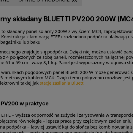
arny składany BLUETTI PV200 200W (MC4
0
to składany panel solarny 200W z wyjściem MC4, zaprojektowany
. Konstrukcja z laminacją ETFE i rozkładana podpórka ułatwiają u
 bagażniku lub baku.
łonecznego znajduje się podpórka. Dzięki niej można ustawić pan
ę z 4 połączonych ze sobą paneli, rozmieszczonych na łącznej po
ie 61 x 59 cm i waży 8,1 kg. Panel jest wyposażony w ogniwa s
h warunkach pogodowych panel Bluetti 200 W może generować śre
1,5-metrowym kablem MC4. Dzięki temu połączeniu możliwe jest 
lektrowni takiej jak
stacje zasilania Bluetti
 PV200 w praktyce
 ETFE – wyższa odporność na zużycie i zarysowania w transporcie
ączone równolegle – lepsza praca przy częściowym zacienieniu (np
 podpórka – łatwiej ustawić kąt do słońca bez kombinowania z
ontażowych – opcja tymczasowego przypięcia (np. do bagażnika,