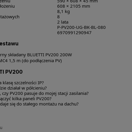
żeniu
590 × 608 × 45 mm
łożeniu
608 × 2105 mm
8,1 kg
ntażowych
8
2 lata
P-PV200-UG-BK-BL-080
6970991290947
zestawu
arny składany BLUETTI PV200 200W
C4 1,5 m (do podłączenia PV)
TI PV200
klasę szczelności IP?
zie działał w półcieniu?
, czy PV200 pasuje do mojej stacji zasilania?
ączyć kilka paneli PV200?
daje się do stałego montażu na dachu?
su