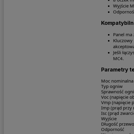
Wyjście M
Odporność
Kompatybilno
Panel ma z
Kluczowy 
akceptowa
Jeśli łąc
MC4.
Parametry t
Moc nominalna
Typ ogniw
Sprawność ogn
Voc (napięcie 
Vmp (napięcie 
Imp (prąd przy
Isc (prąd zwarc
Wyjście
Długość przew
Odporność