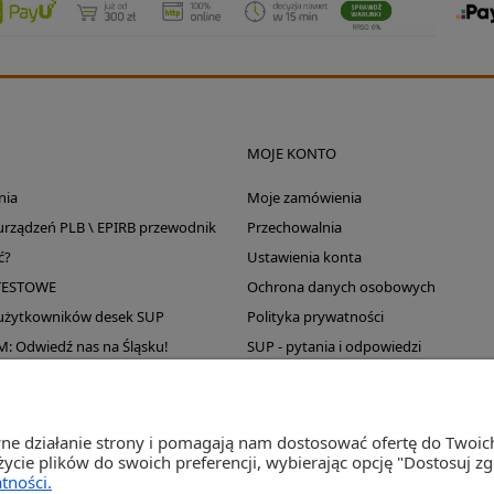
MOJE KONTO
nia
Moje zamówienia
 urządzeń PLB \ EPIRB przewodnik
Przechowalnia
ć?
Ustawienia konta
TESTOWE
Ochrona danych osobowych
 użytkowników desek SUP
Polityka prywatności
Odwiedź nas na Śląsku!
SUP - pytania i odpowiedzi
Wyprzedaż magazynu
wne działanie strony i pomagają nam dostosować ofertę do Twoi
życie plików do swoich preferencji, wybierając opcję "Dostosuj z
tności.