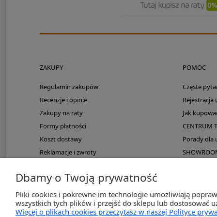
ZAKUPY
POMOC
Regulamin zakupów
Częste pyta
Recenzje i opinie
Rejestracja
Zakupy na raty
Jak kupowa
Formy płatności
CENTRUM 
Koszt dostawy
Porady dla
Reklamacje i zwroty
SHOWROOM: 
Zmieści się do kampera?
Dbamy o Twoją prywatność
PayPo odroczona płatność
Pliki cookies i pokrewne im technologie umożliwiają popra
wszystkich tych plików i przejść do sklepu lub dostosować u
Więcej o plikach cookies przeczytasz w naszej Polityce prywa