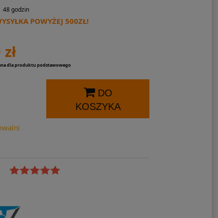
48 godzin
SYŁKA POWYŻEJ 500ZŁ!
 zł
ana dla produktu podstawowego
DO
KOSZYKA
owalni