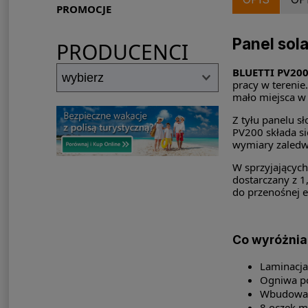
PROMOCJE
Panel sol
PRODUCENCI
BLUETTI PV20
pracy w terenie
mało miejsca w
Z tyłu panelu s
PV200 składa si
wymiary zaledw
W sprzyjającyc
dostarczany z 
do przenośnej e
Co wyróżnia
Laminacja
Ogniwa poł
Wbudowana
8 oczek m