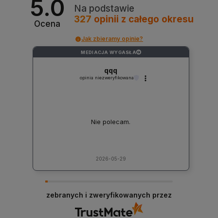
5.0
Na podstawie
327
opinii
z całego okresu
Ocena
Jak zbieramy opinie?
MEDIACJA WYGASŁA
?
qqq
opinia niezweryfikowana
Nie polecam.
2026-05-29
zebranych i zweryfikowanych przez