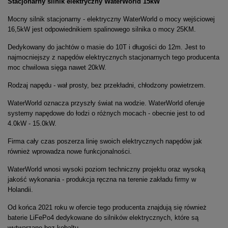
Stacjonarny silnik elektryczny WaterWorld 15kW
Mocny silnik stacjonarny - elektryczny WaterWorld o mocy wejściowej
16,5kW jest odpowiednikiem spalinowego silnika o mocy 25KM.
Dedykowany do jachtów o masie do 10T i długości do 12m. Jest to
najmocniejszy z napędów elektrycznych stacjonarnych tego producenta
moc chwilowa sięga nawet 20kW.
Rodzaj napędu - wał prosty, bez przekładni, chłodzony powietrzem.
WaterWorld oznacza przyszły świat na wodzie. WaterWorld oferuje
systemy napędowe do łodzi o różnych mocach - obecnie jest to od
4.0kW - 15.0kW.
Firma cały czas poszerza linię swoich elektrycznych napędów jak
również wprowadza nowe funkcjonalności.
WaterWorld wnosi wysoki poziom techniczny projektu oraz wysoką
jakość wykonania - produkcja ręczna na terenie zakładu firmy w
Holandii.
Od końca 2021 roku w ofercie tego producenta znajdują się również
baterie LiFePo4 dedykowane do silników elektrycznych, które są
wytwarzane bez kobaltu.