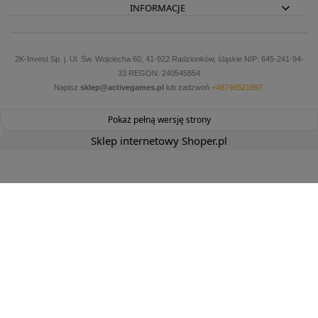
INFORMACJE
2K-Invest Sp. j. Ul. Św. Wojciecha 60, 41-922 Radzionków, śląskie NIP: 645-241-94-
33 REGON: 240545854
Napisz
sklep@activegames.pl
lub zadzwoń
+48796521697
Pokaż pełną wersję strony
Sklep internetowy Shoper.pl