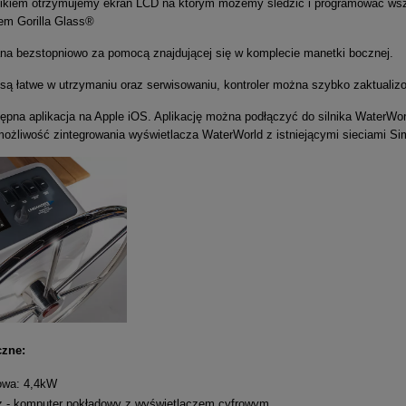
nikiem otrzymujemy ekran LCD na którym możemy śledzić i programować wszy
łem Gorilla Glass®
na bezstopniowo za pomocą znajdującej się w komplecie manetki bocznej.
 są łatwe w utrzymaniu oraz serwisowaniu, kontroler można szybko zaktualiz
ępna aplikacja na Apple iOS. Aplikację można podłączyć do silnika WaterWorl
ożliwość zintegrowania wyświetlacza WaterWorld z istniejącymi sieciami Si
czne:
owa: 4,4kW
z - komputer pokładowy z wyświetlaczem cyfrowym