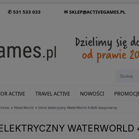
✆ 531 533 033
✉ SKLEP@ACTIVEGAMES.PL
OR ACTIVE
TRAVEL ACTIVE
NOWOŚCI
PROMOCJ
»
»
achtów
WaterWorld
Silnik elektryczny WaterWorld 4.0kW stacjonarny
SHOWROOM: ODWIEDŹ NAS NA ŚLĄSKU!
K ELEKTRYCZNY WATERWORLD