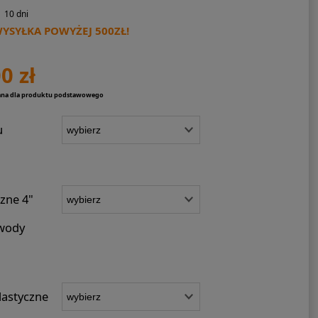
10 dni
SYŁKA POWYŻEJ 500ZŁ!
0 zł
ana dla produktu podstawowego
u
czne 4"
 wody
astyczne