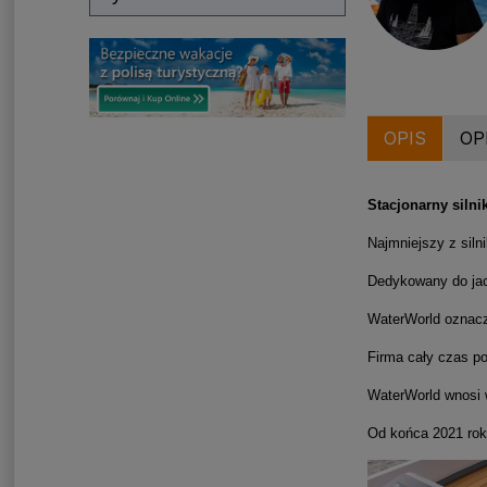
OPIS
OP
Stacjonarny silni
Najmniejszy z sil
Dedykowany do jach
WaterWorld oznacz
Firma cały czas p
WaterWorld wnosi w
Od końca 2021 roku