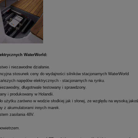
lektrycznych WaterWorld:
two i niezawodne działanie.
cyjna stosunek ceny do wydajności silników stacjonarnych WaterWorld
tańszych napędów elektrycznych - stacjonarnych na rynku.
niezawodny, długotrwale testowany i sprawdzony.
any i produkowany w Holandii.
do użytku zarówno w wodzie słodkiej jak i słonej, ze względu na wysoką jako
y z akumulatorami innych marek.
tem zasilania 48V.
.
powietrzem.