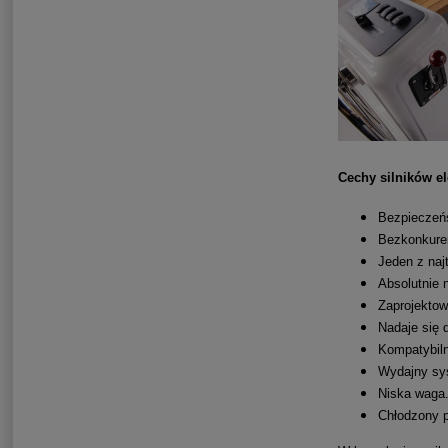
Cechy silników e
Bezpieczeńs
Bezkonkuren
Jeden z naj
Absolutnie 
Zaprojektow
Nadaje się 
Kompatybiln
Wydajny sys
Niska waga
Chłodzony 