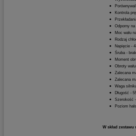
Porównywal
Kontrola pr
Przekładani
Odporny na 
Moc wału n
Rodzaj chło
Napięcie - 
Śruba - bra
Moment obr
Obroty wału
Zalecana ma
Zalecana ma
Waga silnik
Długość - 
Szerokość 
Poziom hała
W skład zestawu