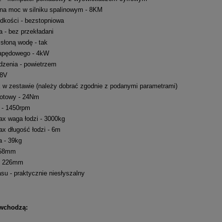
na moc w silniku spalinowym - 8KM
ędkości - bezstopniowa
a - bez przekładani
słoną wodę - tak
apędowego - 4kW
dzenia - powietrzem
48V
k w zestawie (należy dobrać zgodnie z podanymi parametrami)
otowy - 24Nm
 - 1450rpm
x waga łodzi - 3000kg
x długość łodzi - 6m
a - 39kg
558mm
- 226mm
su - praktycznie niesłyszalny
 wchodzą: