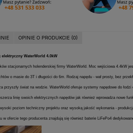
Masz pytanie? Zadzwoń:
Masz py
+48 531 533 033
+48 7
INIE
OPINIE O PRODUKCIE (0)
k elektryczny WaterWorld 4.0kW
ników stacjonarnych holenderskiej firmy WaterWorld. Moc wejściowa 4.4kW je
tów o masie do 3T i długości do 6m. Rodzaj napędu - wał prosty, bez przek
a przyszły świat na wodzie. WaterWorld oferuje systemy napędowe do łodzi 
oszerza linię swoich elektrycznych napędów jak również wprowadza nowe funk
ysoki poziom techniczny projektu oraz wysoką jakość wykonania - produkcja 
 w ofercie tego producenta znajdują się również baterie LiFePo4 dedykowane