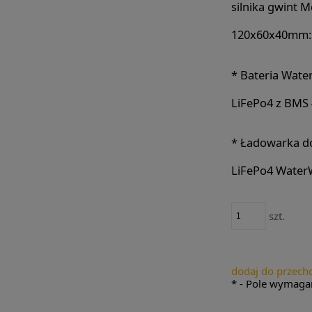
silnika gwint M
120x60x40mm:
*
Bateria Wate
LiFePo4 z BMS 
*
Ładowarka do
LiFePo4 Water
szt.
dodaj do przech
*
- Pole wymaga