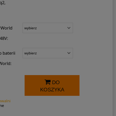
q2,
rWorld
48V:
 baterii
World:
DO
KOSZYKA
owalni
ne