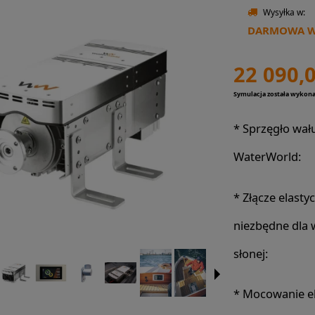
Wysyłka w:
DARMOWA WY
22 090,0
Symulacja została wykon
*
Sprzęgło wał
WaterWorld:
*
Złącze elasty
niezbędne dla
słonej:
*
Mocowanie el