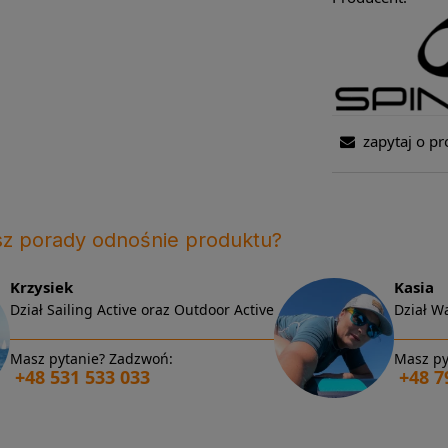
zapytaj o pr
sz porady odnośnie produktu?
Krzysiek
Kasia
Dział Sailing Active oraz Outdoor Active
Dział Wa
Masz pytanie? Zadzwoń:
Masz py
+48 531 533 033
+48 7