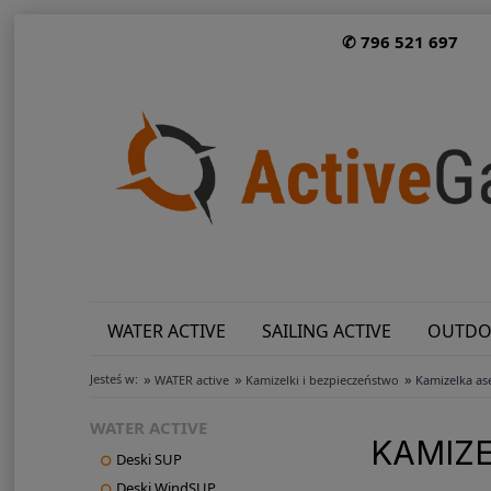
✆ 796 521 697
WATER ACTIVE
SAILING ACTIVE
OUTDO
»
»
»
Jesteś w:
WATER active
Kamizelki i bezpieczeństwo
Kamizelka a
WATER ACTIVE
KAMIZ
Deski SUP
Deski WindSUP