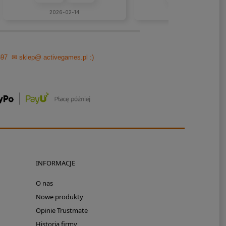
wszystkie, liczne pytania...
2026-02-14
2026-01-26
697
✉ sklep@ activegames.pl
:)
INFORMACJE
O nas
Nowe produkty
Opinie Trustmate
Historia firmy