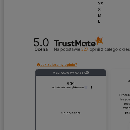
XS 
S 5
M 6
L 7
5.0
Ocena
Na podstawie
327
opinii
z całego okre
Jak zbieramy opinie?
MEDIACJA WYGASŁA
?
o
qqq
opinia niezweryfikowana
Produk
leżące
pod
zdan
pr
Nie polecam.
współp
ponad
jaki
lic