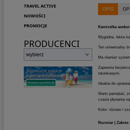
TRAVEL ACTIVE
OPIS
OP
NOWOŚCI
PROMOCJE
Kamizelka aseku
Wygodna, lekka ka
PRODUCENCI
Ten uniwersalny ś
Ma również system
Zapewnia bezpiecz
ratunkowymi.
Idealna do uprawia
Warto pamiętać, ż
czasie pływania n
Kolor: różowo / sz
Rozmiar | Zakres 