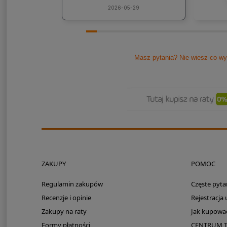
kons
2026-05-29
Pole
Masz pytania? Nie wiesz co wy
ZAKUPY
POMOC
Regulamin zakupów
Częste pyta
Recenzje i opinie
Rejestracja
Zakupy na raty
Jak kupowa
Formy płatności
CENTRUM 