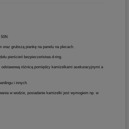
 50N.
m oraz grubszą piankę na panelu na plecach.
ołu pierścień bezpieczeństwa d-ring.
st odstawową różnicą pomiędzy kamizelkami asekuracyjnymi a
ardingu i innych.
wania w wodzie, posiadanie kamizelki jest wymogiem np. w