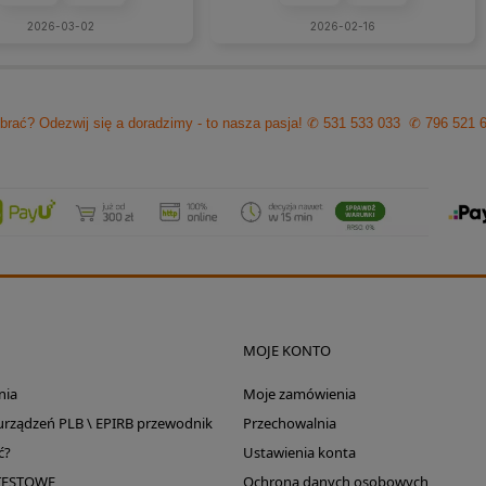
ultacje i rzeczową rade.
2026-03-02
2026-02-16
cam z czystym sumieniem!
brać? Odezwij się a doradzimy - to nasza pasja!
✆ 531 533 033
✆ 796 521 
MOJE KONTO
nia
Moje zamówienia
 urządzeń PLB \ EPIRB przewodnik
Przechowalnia
ć?
Ustawienia konta
TESTOWE
Ochrona danych osobowych