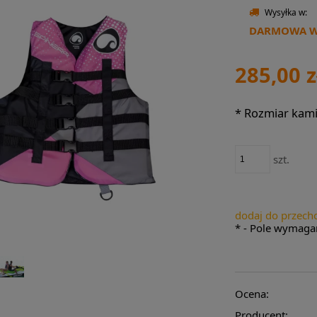
Wysyłka w:
DARMOWA WY
285,00 z
*
Rozmiar kamiz
szt.
dodaj do przech
*
- Pole wymaga
Ocena:
Producent: