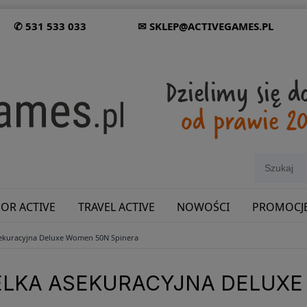
✆ 531 533 033
✉ SKLEP@ACTIVEGAMES.PL
OR ACTIVE
TRAVEL ACTIVE
NOWOŚCI
PROMOCJ
sekuracyjna Deluxe Women 50N Spinera
SHOWROOM: ODWIEDŹ NAS NA ŚLĄSKU!
ELKA ASEKURACYJNA DELUXE