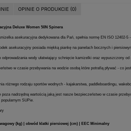
INIE
OPINIE O PRODUKCIE (0)
racyjna Deluxe Women 50N Spinera
mizelka asekuracyjna dedykowana dla Pań, spełnia normę EN ISO 12402-5 -
rodek asekuracyjny posiada miękką piankę na panelach bocznych i piersiowy
 odprowadzania wody ułatwiający schnięcie kamizelki oraz wypuszczony od d
eństwo w czasie przebywania na wodzie osobą które potrafią pływać - co je
nia różnego rodzaju sportów wodnych - kajakarstwa, paddleboardingu, wakebo
e poza nadrzędną wartością jaką jest nasze bezpieczeństwo w czasie przeby
a popularnym SUPie.
ary
wagowy (kg) | obwód klatki piersiowej (cm) | EEC Minimalny