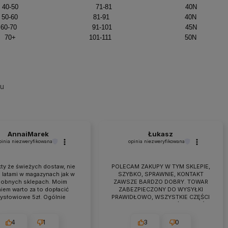
40-50 71-81 40N
0-60 81-91 40N
0-70 91-101 45N
0+ 101-111 50N
su
AnnaiMarek
Łukasz
pinia niezweryfikowana
opinia niezweryfikowana
ty że świeżych dostaw, nie
POLECAM ZAKUPY W TYM SKLEPIE,
 latami w magazynach jak w
SZYBKO, SPRAWNIE, KONTAKT
obnych sklepach. Moim
ZAWSZE BARDZO DOBRY. TOWAR
iem warto za to dopłacić
ZABEZPIECZONY DO WYSYŁKI
zysłowiowe 5zł. Ogólnie
PRAWIDŁOWO, WSZYSTKIE CZĘŚCI
raca przebiega owocnie od
BYŁY W ZESTAWIE. jEŻELI KTOŚ
 7 lat. Jeśli pojawiają się
PLANUJE ZAKUP TO NAPEWNO
eś problemy zawsze można
WARTO TUTAJ
4
1
3
0
zyć na szybką pomoc czy