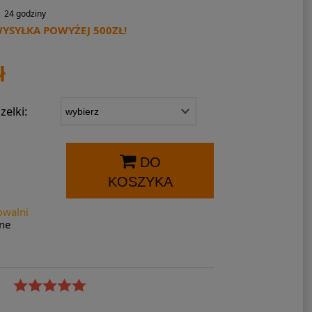
24 godziny
SYŁKA POWYŻEJ 500ZŁ!
ł
elki:
DO
KOSZYKA
owalni
ne