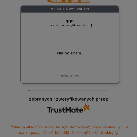
Jak zbieramy opinie?
MEDIACJA WYGASŁA
?
qqq
opinia niezweryfikowana
Nie polecam.
2026-05-29
zebranych i zweryfikowanych przez
Masz pytania? Nie wiesz co wybrać? Odezwij się a doradzimy - to
nasza pasja!
✆ 531 533 033
✆ 796 521 697
✉ sklep@