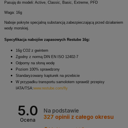
Pasują do modeli: Active, Classic, Basic, Extreme, PFD
Waga: 16g
Naboje pokryte specjalną substancją zabezpieczającą przed działaniem
wody morskiej.
Specyfikacja nabojów zapasowych Restube 16g:
16g CO2 z gwintem
Zgodny z normą DIN EN ISO 12402-7
Odporny na słoną wodę
Poziom 100% sprawdzony
Standaryzowany kapturek na przebicie
W przypadku transportu samolotem sprawdź przepisy
IATA/TSA:
www.restube.com/fly
5.0
Na podstawie
327
opinii
z całego okresu
Ocena