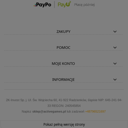
ZAKUPY
POMOC
MOJE KONTO
INFORMACJE
2K-Invest Sp. j. Ul. Św. Wojciecha 60, 41-922 Radzionków, śląskie NIP: 645-241-94-
33 REGON: 240545854
Napisz
sklep@activegames.pl
lub zadzwoń
+48796521697
Pokaż pełną wersję strony