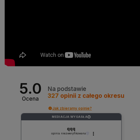
5.0
Na podstawie
327
opinii
z całego okresu
Ocena
Jak zbieramy opinie?
MEDIACJA WYGASŁA
?
qqq
opinia niezweryfikowana