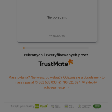
Nie polecam.
2026-05-29
zebranych i zweryfikowanych przez
Masz pytania? Nie wiesz co wybrać? Odezwij się a doradzimy - to
nasza pasja!
✆ 531 533 033
✆ 796 521 697
✉ sklep@
activegames.pl
:)