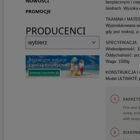
NOWOŚCI
bezpiecznym i ciep
biodrach.
Wysoka o
PROMOCJE
TKANINA I MATE
Wyprodukowana we 
PRODUCENCI
gdy jest mokra), a
SPECYFIKACJA
Wodoodporność: 
Oddychalność: prz
Waga: 1500g
KONSTRUKCJA I
Model ULTIMATE po