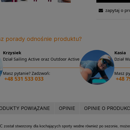
zapytaj o pr
sz porady odnośnie produktu?
Krzysiek
Kasia
Dział Sailing Active oraz Outdoor Active
Dział Wa
Masz pytanie? Zadzwoń:
Masz py
+48 531 533 033
+48 7
ODUKTY POWIĄZANE
OPINIE
OPINIE O PRODUKCI
został stworzony dla kochających sporty wodne również po sezonie, może