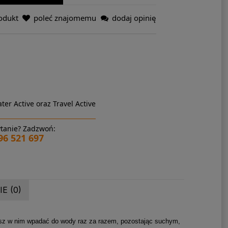
odukt
poleć znajomemu
dodaj opinię
ter Active oraz Travel Active
tanie? Zadzwoń:
96 521 697
E (0)
sz w nim wpadać do wody raz za razem, pozostając suchym,