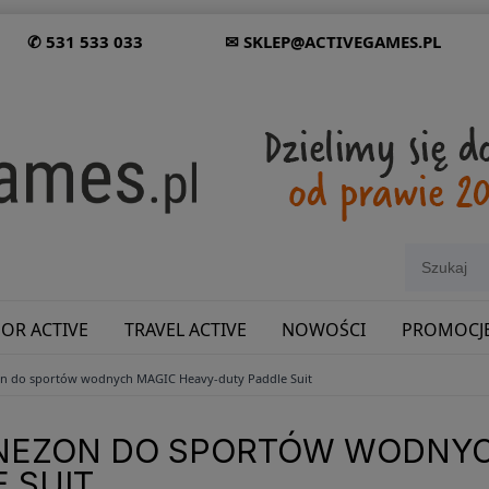
✆ 531 533 033
✉ SKLEP@ACTIVEGAMES.PL
OR ACTIVE
TRAVEL ACTIVE
NOWOŚCI
PROMOCJ
n do sportów wodnych MAGIC Heavy-duty Paddle Suit
SHOWROOM: ODWIEDŹ NAS NA ŚLĄSKU!
NEZON DO SPORTÓW WODNYC
 SUIT