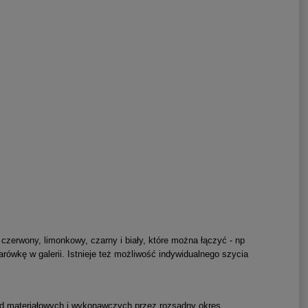
 czerwony, limonkowy, czarny i biały, które można łączyć - np
rówkę w galerii. Istnieje też możliwość indywidualnego szycia
ad materiałowych i wykonawczych przez rozsądny okres