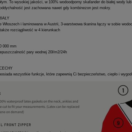
łym. To wysokiej jakości, w
100% wodoodporny skafander do białej wody lub
ddychalność jest zachowana nawet gdy kombinezon jest mokry.
RIAŁY
Włoszech i laminowana w Austrii, 3-warstwowa tkanina łączy w sobie wodoo
 także rozciągliwość w 4 kierunkach
10 000 mm
epuszczalność pary wodnej 20l/m2/24h
 CECHY
siada wszystkie funkcje, które zapewnią Ci bezpieczeństwo, ciepło i wygo