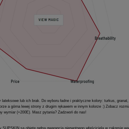
lateksowe lub ich brak. Do wyboru ładne i praktyczne kolory: turkus, granat,
rze a górna lewej strony z drugim rękawem w innym kolorze :) Zobacz rozmia
ny wymiar (+200E). Masz pytania? Zadzwoń do nas!
y SUPSKIN są objęte pełną gwarancją pierwotnego właściciela w zakresie w