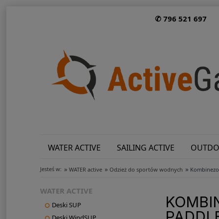
✆ 796 521 697
WATER ACTIVE
SAILING ACTIVE
OUTDO
»
»
»
Jesteś w:
WATER active
Odzież do sportów wodnych
Kombinezo
WATER ACTIVE
KOMBI
Deski SUP
PADDLE
Deski WindSUP