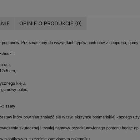
INIE
OPINIE O PRODUKCIE (0)
 pontonów. Przeznaczony do wszystkich typów pontonów z neoprenu, gumy i 
chodzi:
i 5 cm,
 12x5 cm,
tycznego kleju,
z gumowy palec,
ek: szary
 zestaw który powinien znaleźć się w tzw. skrzynce bosmańskiej każdego uż
wadzenie skutecznej i trwałej naprawy przedziurawionego pontonu będąc np. 
w plastikowym, szczelnie zamykanym pojemniku.