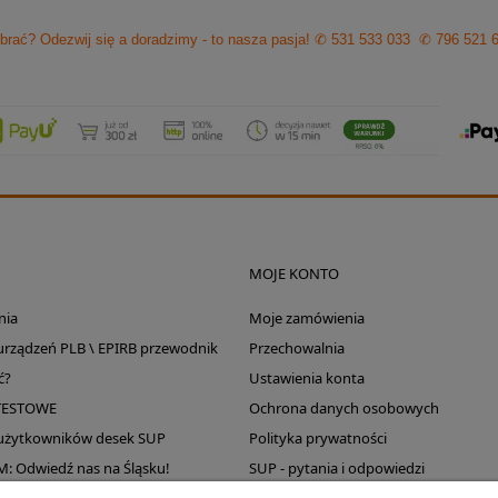
brać? Odezwij się a doradzimy - to nasza pasja!
✆ 531 533 033
✆ 796 521 
MOJE KONTO
nia
Moje zamówienia
 urządzeń PLB \ EPIRB przewodnik
Przechowalnia
ć?
Ustawienia konta
TESTOWE
Ochrona danych osobowych
 użytkowników desek SUP
Polityka prywatności
Odwiedź nas na Śląsku!
SUP - pytania i odpowiedzi
Wyprzedaż magazynu