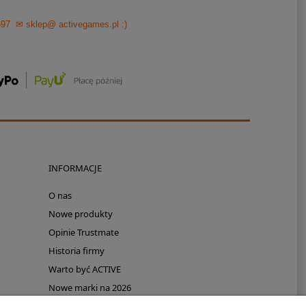
697
✉ sklep@ activegames.pl
:)
INFORMACJE
O nas
Nowe produkty
Opinie Trustmate
Historia firmy
Warto być ACTIVE
Nowe marki na 2026
Promocje