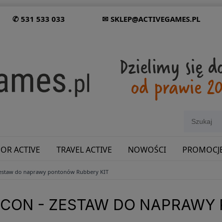
✆ 531 533 033
✉ SKLEP@ACTIVEGAMES.PL
OR ACTIVE
TRAVEL ACTIVE
NOWOŚCI
PROMOCJ
 zestaw do naprawy pontonów Rubbery KIT
SHOWROOM: ODWIEDŹ NAS NA ŚLĄSKU!
ICON - ZESTAW DO NAPRAWY