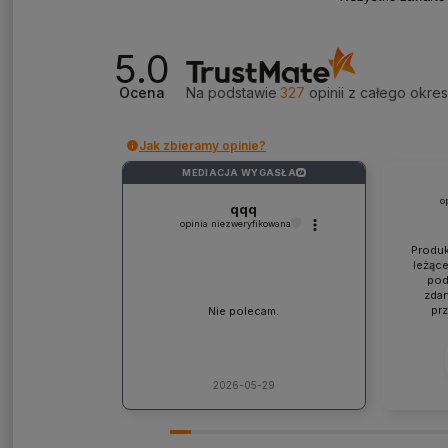
5.0
Ocena
Na podstawie
327
opinii
z całego okre
Jak zbieramy opinie?
MEDIACJA WYGASŁA
?
o
qqq
opinia niezweryfikowana
Produk
leżące
pod
zdan
pr
Nie polecam.
współp
ponad
jaki
lic
kons
2026-05-29
Pole