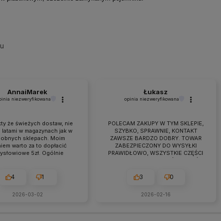
su
AnnaiMarek
Łukasz
pinia niezweryfikowana
opinia niezweryfikowana
ty że świeżych dostaw, nie
POLECAM ZAKUPY W TYM SKLEPIE,
 latami w magazynach jak w
SZYBKO, SPRAWNIE, KONTAKT
obnych sklepach. Moim
ZAWSZE BARDZO DOBRY. TOWAR
iem warto za to dopłacić
ZABEZPIECZONY DO WYSYŁKI
zysłowiowe 5zł. Ogólnie
PRAWIDŁOWO, WSZYSTKIE CZĘŚCI
raca przebiega owocnie od
BYŁY W ZESTAWIE. jEŻELI KTOŚ
 7 lat. Jeśli pojawiają się
PLANUJE ZAKUP TO NAPEWNO
eś problemy zawsze można
WARTO TUTAJ
4
1
3
0
zyć na szybką pomoc czy
ultacje i rzeczową rade.
2026-03-02
2026-02-16
cam z czystym sumieniem!