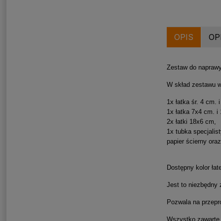
OPIS
OP
Zestaw do naprawy
W skład zestawu w
1x łatka śr. 4 cm. 
1x łatka 7x4 cm. i
2x łatki 18x6 cm,
1x tubka specjalis
papier ścierny ora
Dostępny kolor łat
Jest to niezbędny
Pozwala na przepro
Wszystko zawarte 