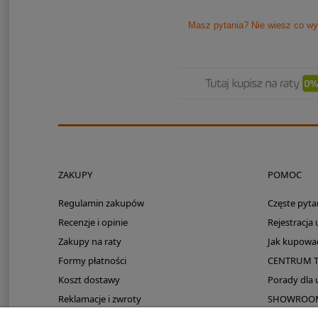
Masz pytania? Nie wiesz co wy
ZAKUPY
POMOC
Regulamin zakupów
Częste pyta
Recenzje i opinie
Rejestracja
Zakupy na raty
Jak kupowa
Formy płatności
CENTRUM 
Koszt dostawy
Porady dla
Reklamacje i zwroty
SHOWROOM: 
Zmieści się do kampera?