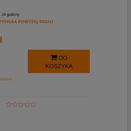
24 godziny
SYŁKA POWYŻEJ 500ZŁ!
ł
DO
KOSZYKA
owalni