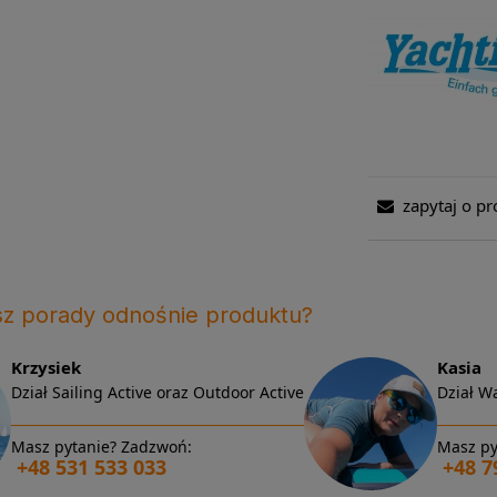
zapytaj o pr
sz porady odnośnie produktu?
Krzysiek
Kasia
Dział Sailing Active oraz Outdoor Active
Dział Wa
Masz pytanie? Zadzwoń:
Masz py
+48 531 533 033
+48 7