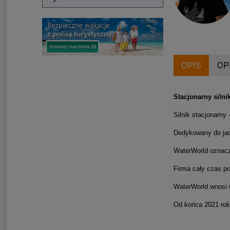
OPIS
OP
Stacjonarny silni
Silnik stacjonarny
Dedykowany do jach
WaterWorld oznacz
Firma cały czas p
WaterWorld wnosi w
Od końca 2021 roku