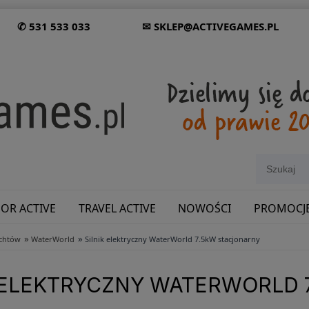
✆ 531 533 033
✉ SKLEP@ACTIVEGAMES.PL
OR ACTIVE
TRAVEL ACTIVE
NOWOŚCI
PROMOCJ
»
»
achtów
WaterWorld
Silnik elektryczny WaterWorld 7.5kW stacjonarny
SHOWROOM: ODWIEDŹ NAS NA ŚLĄSKU!
K ELEKTRYCZNY WATERWORLD 