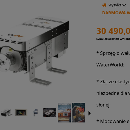
Wysyłka w:
DARMOWA WY
30 490,0
Symulacja została wykon
*
Sprzęgło wał
WaterWorld:
*
Złącze elasty
niezbędne dla
słonej:
*
Mocowanie el