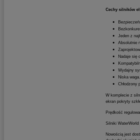
Cechy silników e
Bezpieczeńs
Bezkonkuren
Jeden z naj
Absolutnie 
Zaprojektow
Nadaje się 
Kompatybiln
Wydajny sys
Niska waga
Chłodzony 
W komplecie z sil
ekran pokryty szk
Prędkość regulowa
Silniki WaterWorld
Nowością jest dost