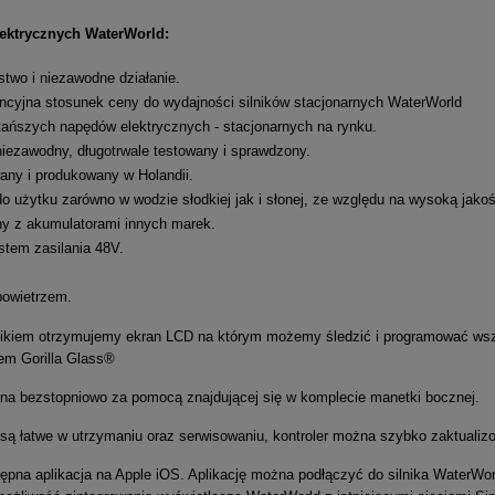
lektrycznych WaterWorld:
two i niezawodne działanie.
cyjna stosunek ceny do wydajności silników stacjonarnych WaterWorld
tańszych napędów elektrycznych - stacjonarnych na rynku.
niezawodny, długotrwale testowany i sprawdzony.
any i produkowany w Holandii.
do użytku zarówno w wodzie słodkiej jak i słonej, ze względu na wysoką jako
y z akumulatorami innych marek.
tem zasilania 48V.
.
powietrzem.
nikiem otrzymujemy ekran LCD na którym możemy śledzić i programować wszy
łem Gorilla Glass®
na bezstopniowo za pomocą znajdującej się w komplecie manetki bocznej.
 są łatwe w utrzymaniu oraz serwisowaniu, kontroler można szybko zaktualiz
ępna aplikacja na Apple iOS. Aplikację można podłączyć do silnika WaterWorl