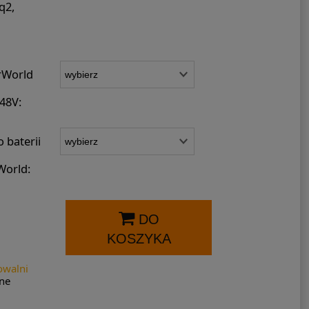
q2,
rWorld
48V:
 baterii
World:
DO
KOSZYKA
owalni
ne