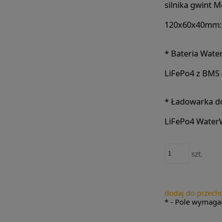
silnika gwint M
120x60x40mm:
*
Bateria Wate
LiFePo4 z BMS 
*
Ładowarka do
LiFePo4 Water
szt.
dodaj do przech
*
- Pole wymaga