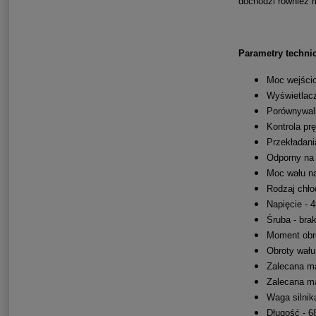
dochodzi również m
Parametry techni
Moc wejści
Wyświetlac
Porównywal
Kontrola pr
Przekładani
Odporny na 
Moc wału n
Rodzaj chło
Napięcie - 
Śruba - bra
Moment obr
Obroty wału
Zalecana ma
Zalecana ma
Waga silnik
Długość - 