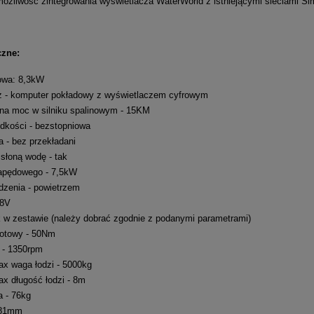
ożliwość zintegrowania wyświetlacza WaterWorld z istniejącymi sieciami Si
czne:
owa: 8,3kW
z - komputer pokładowy z wyświetlaczem cyfrowym
na moc w silniku spalinowym - 15KM
ędkości - bezstopniowa
a - bez przekładani
słoną wodę - tak
apędowego - 7,5kW
dzenia - powietrzem
48V
k w zestawie (należy dobrać zgodnie z podanymi parametrami)
otowy - 50Nm
 - 1350rpm
x waga łodzi - 5000kg
x długość łodzi - 8m
a - 76kg
681mm