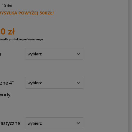
10 dni
SYŁKA POWYŻEJ 500ZŁ!
0 zł
ana dla produktu podstawowego
u
czne 4"
 wody
astyczne