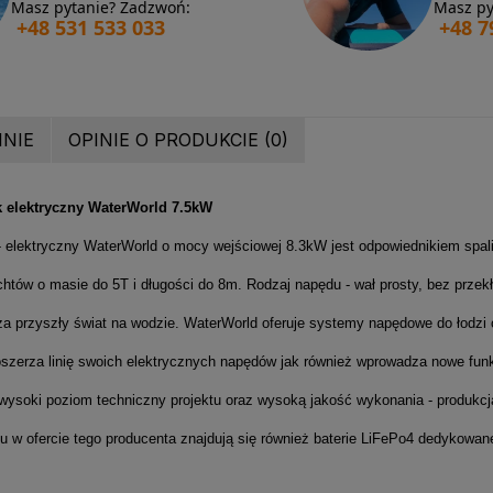
Masz pytanie? Zadzwoń:
Masz py
+48 531 533 033
+48 7
INIE
OPINIE O PRODUKCIE (0)
k elektryczny WaterWorld 7.5kW
 - elektryczny WaterWorld o mocy wejściowej 8.3kW jest odpowiednikiem spa
tów o masie do 5T i długości do 8m. Rodzaj napędu - wał prosty, bez przek
a przyszły świat na wodzie. WaterWorld oferuje systemy napędowe do łodzi 
oszerza linię swoich elektrycznych napędów jak również wprowadza nowe funk
ysoki poziom techniczny projektu oraz wysoką jakość wykonania - produkcja 
 w ofercie tego producenta znajdują się również baterie LiFePo4 dedykowane