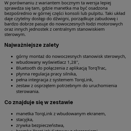
W porównaniu z wariantem bocznym ta wersja lepiej
sprawdza się tam, gdzie manetka ma być osadzona
bezpośrednio w górnej części konsoli lub pulpitu. Taki układ
daje czytelny dostęp do dźwigni, porządkuje zabudowę i
bardzo dobrze pasuje do nowoczesnych łodzi motorowych
oraz innych jednostek z centralnym stanowiskiem
sterowym.
Najważniejsze zalety
górny montaż do nowoczesnych stanowisk sterowych,
wbudowany wyświetlacz 1,28",
Bluetooth do połączenia z aplikacją TorqTrac,
płynna regulacja pracy silnika,
pełna integracja z systemem TorqLink,
zestaw z osprzętem potrzebnym do uruchomienia
sterowania.
Co znajduje się w zestawie
manetka TorqLink z wbudowanym ekranem,
stacyjka,
zrywka bezpieczeństwa,
bramka TorqLink Gateway z akcesoriami,