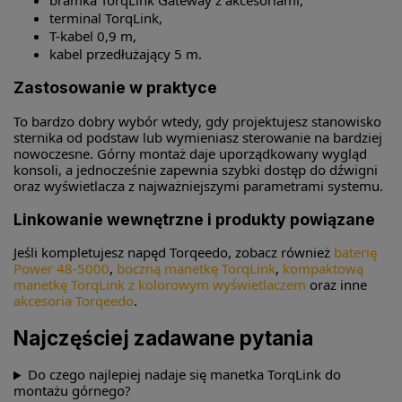
terminal TorqLink,
T-kabel 0,9 m,
kabel przedłużający 5 m.
Zastosowanie w praktyce
To bardzo dobry wybór wtedy, gdy projektujesz stanowisko
sternika od podstaw lub wymieniasz sterowanie na bardziej
nowoczesne. Górny montaż daje uporządkowany wygląd
konsoli, a jednocześnie zapewnia szybki dostęp do dźwigni
oraz wyświetlacza z najważniejszymi parametrami systemu.
Linkowanie wewnętrzne i produkty powiązane
Jeśli kompletujesz napęd Torqeedo, zobacz również
baterię
Power 48-5000
,
boczną manetkę TorqLink
,
kompaktową
manetkę TorqLink z kolorowym wyświetlaczem
oraz inne
akcesoria Torqeedo
.
Najczęściej zadawane pytania
Do czego najlepiej nadaje się manetka TorqLink do
montażu górnego?