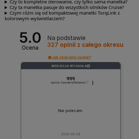
Czy to kompletne sterowanie, czy tylko sama manetka?
Czy ta manetka pasuje do wszystkich silników Cruise?
Czym różni się od kompaktowej manetki TorqLink z
kolorowym wyświetlaczem?
5.0
Na podstawie
327
opinii
z całego okresu
Ocena
Jak zbieramy opinie?
MEDIACJA WYGASŁA
?
qqq
opinia niezweryfikowana
Nie polecam.
2026-05-29