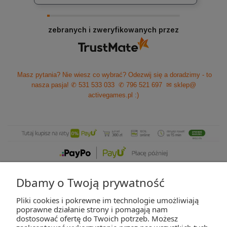
zebranych i zweryfikowanych przez
Masz pytania? Nie wiesz co wybrać? Odezwij się a doradzimy - to
nasza pasja!
✆ 531 533 033
✆ 796 521 697
✉ sklep@
activegames.pl
:)
Dbamy o Twoją prywatność
Pliki cookies i pokrewne im technologie umożliwiają
ZAKUPY
poprawne działanie strony i pomagają nam
dostosować ofertę do Twoich potrzeb. Możesz