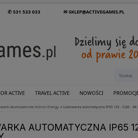
✆ 531 533 033
✉ SKLEP@ACTIVEGAMES.PL
OR ACTIVE
TRAVEL ACTIVE
NOWOŚCI
PROMOCJ
»
warki akumulatorów Victron Energy
Ładowarka automatyczna IP65 12V - 0.8A - 4A 
SHOWROOM: ODWIEDŹ NAS NA ŚLĄSKU!
RKA AUTOMATYCZNA IP65 12V
Y