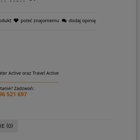
odukt
poleć znajomemu
dodaj opinię
ter Active oraz Travel Active
tanie? Zadzwoń:
96 521 697
E (0)