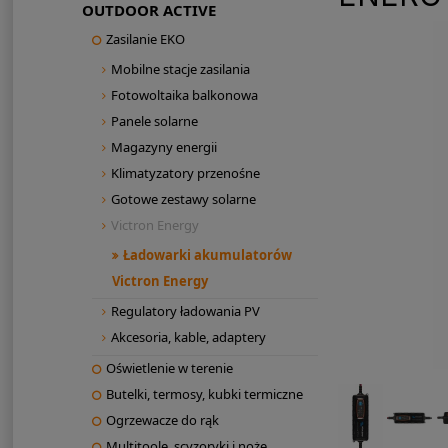
OUTDOOR ACTIVE
Zasilanie EKO
Mobilne stacje zasilania
Fotowoltaika balkonowa
Panele solarne
Magazyny energii
Klimatyzatory przenośne
Gotowe zestawy solarne
Victron Energy
Ładowarki akumulatorów
Victron Energy
Regulatory ładowania PV
Akcesoria, kable, adaptery
Oświetlenie w terenie
Butelki, termosy, kubki termiczne
Ogrzewacze do rąk
Multitoole, scyzoryki i noże