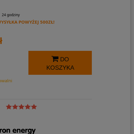
24 godziny
SYŁKA POWYŻEJ 500ZŁ!
ł
DO
KOSZYKA
owalni