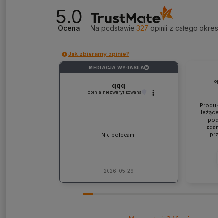
5.0
Ocena
Na podstawie
327
opinii
z całego okre
Jak zbieramy opinie?
MEDIACJA WYGASŁA
?
o
qqq
opinia niezweryfikowana
Produk
leżące
pod
zdan
pr
Nie polecam.
współp
ponad
jaki
lic
kons
2026-05-29
Pole