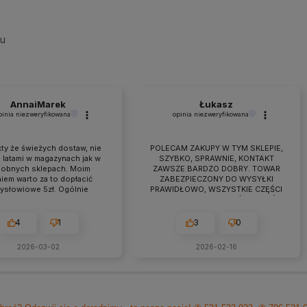
su
AnnaiMarek
Łukasz
pinia niezweryfikowana
opinia niezweryfikowana
ty że świeżych dostaw, nie
POLECAM ZAKUPY W TYM SKLEPIE,
 latami w magazynach jak w
SZYBKO, SPRAWNIE, KONTAKT
obnych sklepach. Moim
ZAWSZE BARDZO DOBRY. TOWAR
iem warto za to dopłacić
ZABEZPIECZONY DO WYSYŁKI
zysłowiowe 5zł. Ogólnie
PRAWIDŁOWO, WSZYSTKIE CZĘŚCI
raca przebiega owocnie od
BYŁY W ZESTAWIE. jEŻELI KTOŚ
 7 lat. Jeśli pojawiają się
PLANUJE ZAKUP TO NAPEWNO
eś problemy zawsze można
WARTO TUTAJ
4
1
3
0
zyć na szybką pomoc czy
ultacje i rzeczową rade.
2026-03-02
2026-02-16
cam z czystym sumieniem!