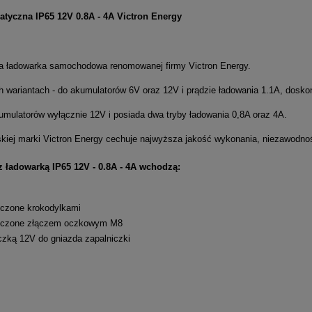
tyczna IP65 12V 0.8A - 4A Victron Energy
a ładowarka samochodowa renomowanej firmy Victron Energy.
wariantach - do akumulatorów 6V oraz 12V i prądzie ładowania 1.1A, doskona
mulatorów wyłącznie 12V i posiada dwa tryby ładowania 0,8A oraz 4A.
skiej marki Victron Energy cechuje najwyższa jakość wykonania, niezawodn
z ładowarką IP65 12V - 0.8A - 4A wchodzą:
ńczone krokodylkami
ńczone złączem oczkowym M8
czką 12V do gniazda zapalniczki