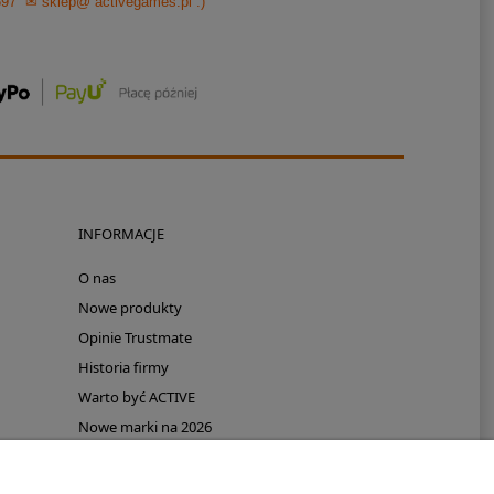
697
✉ sklep@ activegames.pl
:)
INFORMACJE
O nas
Nowe produkty
Opinie Trustmate
Historia firmy
Warto być ACTIVE
Nowe marki na 2026
Promocje
Polecamy