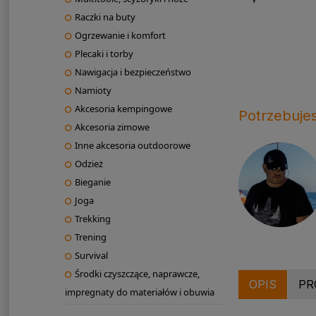
Raczki na buty
Ogrzewanie i komfort
Plecaki i torby
Nawigacja i bezpieczeństwo
Namioty
Akcesoria kempingowe
Potrzebuje
Akcesoria zimowe
Inne akcesoria outdoorowe
Odzież
Bieganie
Joga
Trekking
Trening
Survival
Środki czyszczące, naprawcze,
OPIS
PR
impregnaty do materiałów i obuwia