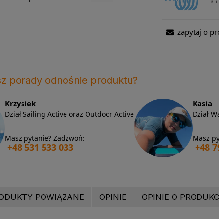
zapytaj o pr
sz porady odnośnie produktu?
Krzysiek
Kasia
Dział Sailing Active oraz Outdoor Active
Dział Wa
Masz pytanie? Zadzwoń:
Masz py
+48 531 533 033
+48 7
ODUKTY POWIĄZANE
OPINIE
OPINIE O PRODUKCI