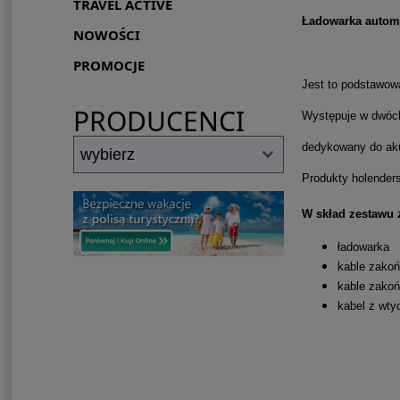
TRAVEL ACTIVE
Ładowarka automa
NOWOŚCI
PROMOCJE
J
est to podstawow
PRODUCENCI
Występuje w dwóch 
dedykowany do aku
Produkty holender
W skład zestawu 
ładowarka
kable zako
kable zako
kabel z wty