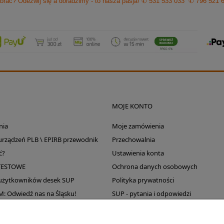
brać? Odezwij się a doradzimy - to nasza pasja!
✆ 531 533 033
✆ 796 521 
MOJE KONTO
nia
Moje zamówienia
 urządzeń PLB \ EPIRB przewodnik
Przechowalnia
ć?
Ustawienia konta
TESTOWE
Ochrona danych osobowych
 użytkowników desek SUP
Polityka prywatności
Odwiedź nas na Śląsku!
SUP - pytania i odpowiedzi
Wyprzedaż magazynu