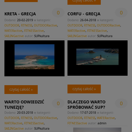
czytaj całość »
0
0
KRETA - GRECJA
CORFU - GRECJA
Dodano:
20-02-2019
w kategorii:
Dodano:
26-04-2018
w kategorii:
OUTDOOR
,
FITNESS
,
OUTDOORactive
,
OUTDOOR
,
FITNESS
,
OUTDOORactive
,
WATERactive
,
FITNESSactive
,
WATERactive
,
FITNESSactive
,
SAILINGactive
autor:
SUPkultura
SAILINGactive
autor:
SUPkultura
czytaj całość »
czytaj całość »
WARTO ODWIEDZIĆ
DLACZEGO WARTO
0
0
TUNEZJĘ?
SPRÓBOWAĆ SUP?
Dodano:
20-03-2018
w kategorii:
Dodano:
17-07-2018
w kategorii:
OUTDOOR
,
FITNESS
,
OUTDOORactive
,
OUTDOOR
,
FITNESS
,
WATERactive
,
WATERactive
,
FITNESSactive
,
FITNESSactive
autor:
admin
SAILINGactive
autor:
SUPkultura