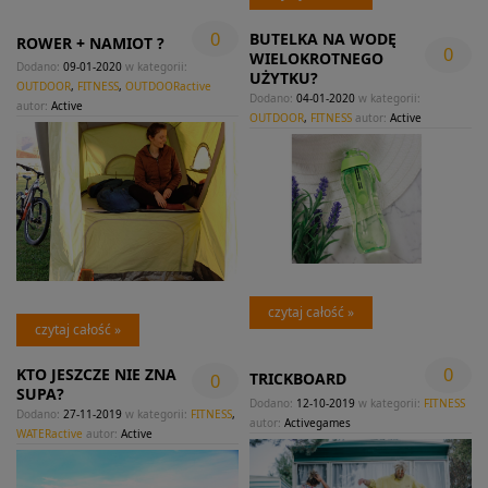
0
BUTELKA NA WODĘ
ROWER + NAMIOT ?
0
WIELOKROTNEGO
Dodano:
09-01-2020
w kategorii:
UŻYTKU?
OUTDOOR
,
FITNESS
,
OUTDOORactive
Dodano:
04-01-2020
w kategorii:
autor:
Active
OUTDOOR
,
FITNESS
autor:
Active
czytaj całość »
czytaj całość »
0
KTO JESZCZE NIE ZNA
0
TRICKBOARD
SUPA?
Dodano:
12-10-2019
w kategorii:
FITNESS
Dodano:
27-11-2019
w kategorii:
FITNESS
,
autor:
Activegames
WATERactive
autor:
Active