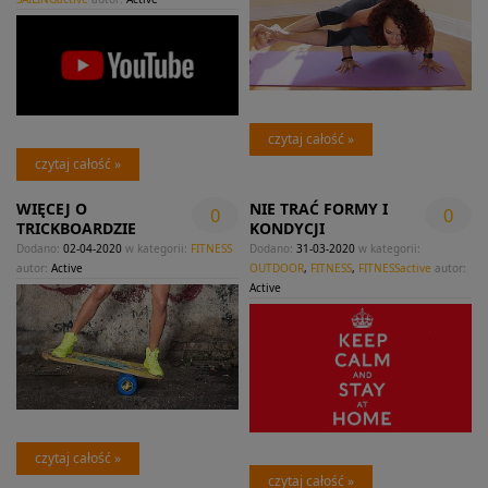
czytaj całość »
czytaj całość »
WIĘCEJ O
NIE TRAĆ FORMY I
0
0
TRICKBOARDZIE
KONDYCJI
Dodano:
02-04-2020
w kategorii:
FITNESS
Dodano:
31-03-2020
w kategorii:
autor:
Active
OUTDOOR
,
FITNESS
,
FITNESSactive
autor:
Active
czytaj całość »
czytaj całość »