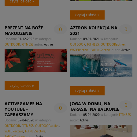
czytaj całość »
czytaj całość »
PREZENT NA BOŻE
AZTRON KOLEKCJA NA
0
0
NARODZENIE
2021
Dodano:
01-12-2022
w kategorii:
Dodano:
09-01-2021
w kategorii:
OUTDOOR
,
FITNESS
autor:
Active
OUTDOOR
,
FITNESS
,
OUTDOORactive
,
WATERactive
,
SAILINGactive
autor:
Active
czytaj całość »
czytaj całość »
ACTIVEGAMES NA
JOGA W DOMU, NA
0
0
YOUTUBE -
TARASIE, NA BALKONIE
ZAPRASZAMY
Dodano:
05-04-2020
w kategorii:
FITNESS
Dodano:
07-04-2020
w kategorii:
autor:
Active
OUTDOOR
,
FITNESS
,
OUTDOORactive
,
WATERactive
,
FITNESSactive
,
SAILINGactive
autor:
Active