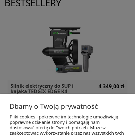
BESTSELLERY
Silnik elektryczny do SUP i
4 349,00 zł
kajaka TEDGIX EDGE K4
Dbamy o Twoją prywatność
Pliki cookies i pokrewne im technologie umożliwiają
ZAKUPY
poprawne działanie strony i pomagają nam
dostosować ofertę do Twoich potrzeb. Możesz
zaakceptować wykorzystanie przez nas wszystkich tych
POMOC