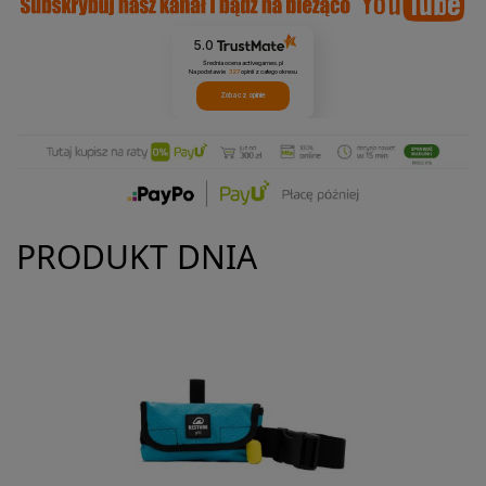
5.0
Średnia ocena activegames.pl
Na podstawie
327
opinii
z całego okresu
Zobacz opinie
PRODUKT DNIA