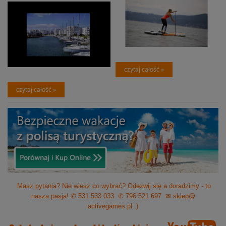
czytaj całość »
czytaj całość »
Masz pytania? Nie wiesz co wybrać? Odezwij się a doradzimy - to
nasza pasja!
✆ 531 533 033
✆ 796 521 697
✉ sklep@
activegames.pl
:)