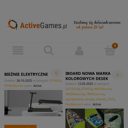
0
IBOARD NOWA MARKA
0
BIEŻNIE ELEKTRYCZNE
KOLOROWYCH DESEK
Dodano:
26-10-2025
w kategorii:
FITNESS
,
Dodano:
12-05-2025
w kategorii:
FITNESSactive
autor:
Active
OUTDOOR
,
FITNESS
,
WATERactive
,
SAILINGactive
,
TRAVELactive
,
sportywodne
,
design
,
nowość
,
2025
,
Paddleboard
autor:
Active