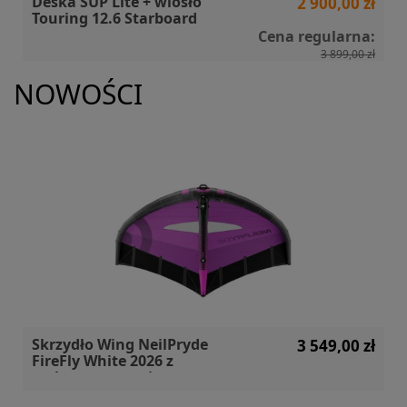
Deska SUP Lite + wiosło
2 900,00 zł
Touring 12.6 Starboard
Cena regularna:
3 899,00 zł
NOWOŚCI
Skrzydło Wing NeilPryde
3 549,00 zł
FireFly White 2026 z
carbonowym uchwytem