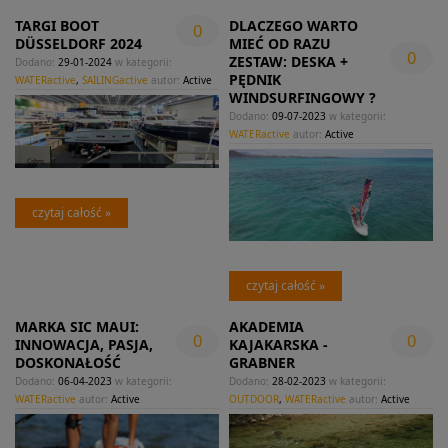
TARGI BOOT
DLACZEGO WARTO
0
DÜSSELDORF 2024
MIEĆ OD RAZU
0
ZESTAW: DESKA +
Dodano:
29-01-2024
w kategorii:
PĘDNIK
WATERactive
,
SAILINGactive
autor:
Active
WINDSURFINGOWY ?
Dodano:
09-07-2023
w kategorii:
WATERactive
autor:
Active
czytaj całość »
czytaj całość »
MARKA SIC MAUI:
AKADEMIA
0
0
INNOWACJA, PASJA,
KAJAKARSKA -
DOSKONAŁOŚĆ
GRABNER
Dodano:
06-04-2023
w kategorii:
Dodano:
28-02-2023
w kategorii:
WATERactive
autor:
Active
OUTDOOR
,
WATERactive
autor:
Active