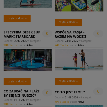
czytaj całość »
czytaj całość »
SPECYFIKA DESEK SUP
WSPÓLNA PASJA -
0
0
MARKI STARBOARD
RAZEM NA WODZIE
Dodano:
05-02-2025
w kategorii:
Dodano:
23-01-2025
w kategorii:
WATERactive
autor:
Active
WATERactive
autor:
Active
czytaj całość »
czytaj całość »
0
CO ZABRAĆ NA PLAŻĘ,
0
CO TO JEST EFOIL?
BY SIĘ NIE NUDZIĆ?
Dodano:
21-08-2024
w kategorii:
Dodano:
14-11-2024
w kategorii:
WATERactive
autor:
Active
WATERactive
autor:
Active