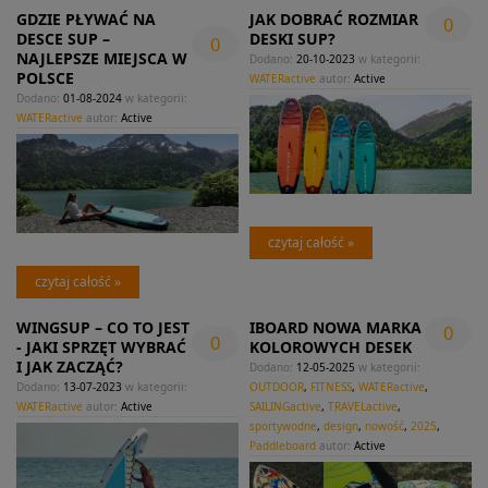
GDZIE PŁYWAĆ NA
JAK DOBRAĆ ROZMIAR
0
DESCE SUP –
DESKI SUP?
0
NAJLEPSZE MIEJSCA W
Dodano:
20-10-2023
w kategorii:
POLSCE
WATERactive
autor:
Active
Dodano:
01-08-2024
w kategorii:
WATERactive
autor:
Active
czytaj całość »
czytaj całość »
WINGSUP – CO TO JEST
IBOARD NOWA MARKA
0
0
- JAKI SPRZĘT WYBRAĆ
KOLOROWYCH DESEK
I JAK ZACZĄĆ?
Dodano:
12-05-2025
w kategorii:
Dodano:
13-07-2023
w kategorii:
OUTDOOR
,
FITNESS
,
WATERactive
,
WATERactive
autor:
Active
SAILINGactive
,
TRAVELactive
,
sportywodne
,
design
,
nowość
,
2025
,
Paddleboard
autor:
Active