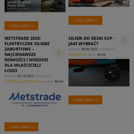
czytaj całość »
czytaj całość »
METSTRADE 2025:
SILNIK DO DESKI SUP -
0
ELEKTRYCZNE SILNIKI
JAKI WYBRAĆ?
ZABURTOWE –
Dodano:
08-06-2025
w kategorii:
0
NAJCIEKAWSZE
WATERactive
autor:
Active
NOWOŚCI I WNIOSKI
DLA WŁAŚCICIELI
ŁODZI
Dodano:
03-12-2025
w kategorii:
WATERactive
,
SAILINGactive
autor:
Active
czytaj całość »
czytaj całość »