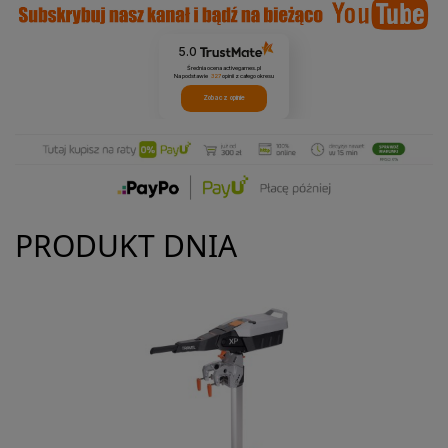
5.0
Średnia ocena activegames.pl
Na podstawie
327
opinii
z całego okresu
Zobacz opinie
PRODUKT DNIA