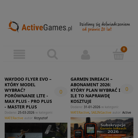
WAYDOO FLYER EVO –
GARMIN INREACH –
KTÓRY MODEL
ABONAMENT 2026:
0
WYBRAĆ?
KTÓRY PLAN WYBRAĆ I
0
PORÓWNANIE LITE -
ILE TO NAPRAWDĘ
MAX PLUS - PRO PLUS
KOSZTUJE
- MASTER PLUS
Dodano:
31-01-2026
w kategorii:
Dodano:
25-03-2026
w kategorii:
WATERactive
,
SAILINGactive
autor:
Active
WATERactive
autor:
Krzysztof