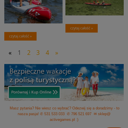
czytaj całość »
czytaj całość »
«
1
2
3
4
»
Masz pytania? Nie wiesz co wybrać? Odezwij się a doradzimy - to
nasza pasja!
✆ 531 533 033
✆ 796 521 697
✉ sklep@
activegames.pl
:)