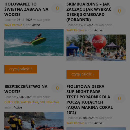
HOLOWANIE TO
SKIMBOARDING – JAK
0
ŚWIETNA ZABAWA NA
ZACZĄĆ I JAK WYBRAĆ
0
WODZIE
DESKĘ SKIMBOARD
(PORADNIK)
Dodano:
05-11-2023
w kategorii:
WATERactive
autor:
Active
Dodano:
12-11-2023
w kategorii:
WATERactive
autor:
Active
czytaj całość »
czytaj całość »
BEZPIECZEŃSTWO NA
FIOLETOWA DESKA
0
WODZIE
SUP NIGHT FADE –
TEST I PORADNIK DLA
Dodano:
23-07-2023
w kategorii:
0
POCZĄTKUJĄCYCH
OUTDOOR
,
WATERactive
,
SAILINGactive
(AQUA MARINA CORAL
autor:
Active
10'2)
Dodano:
09-08-2023
w kategorii:
WATERactive
autor:
Active