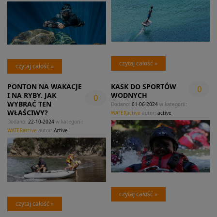
czytaj całość »
czytaj całość »
PONTON NA WAKACJE
KASK DO SPORTÓW
0
I NA RYBY. JAK
WODNYCH
0
WYBRAĆ TEN
Dodano:
01-06-2024
w kategorii:
WŁAŚCIWY?
WATERactive
autor:
active
Dodano:
22-10-2024
w kategorii:
WATERactive
autor:
Active
czytaj całość »
czytaj całość »