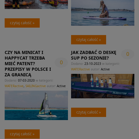
czytaj całość »
czytaj całość »
CZY NA MINICAT I
JAK ZADBAĆ O DESKĘ
0
HAPPYCAT TRZEBA
SUP PO SEZONIE?
0
MIEĆ PATENT?
Dodano:
23-10-2023
w kategorii:
PRZEPISY W POLSCE I
WATERactive
autor:
Active
ZA GRANICĄ
Dodano:
07-03-2020
w kategorii:
WATERactive
,
SAILINGactive
autor:
Active
czytaj całość »
czytaj całość »