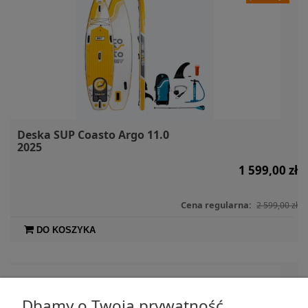
Deska SUP Coasto Argo 11.0
2025
1 599,00 zł
Cena regularna:
2 599,00 zł
DO KOSZYKA
Dbamy o Twoją prywatność