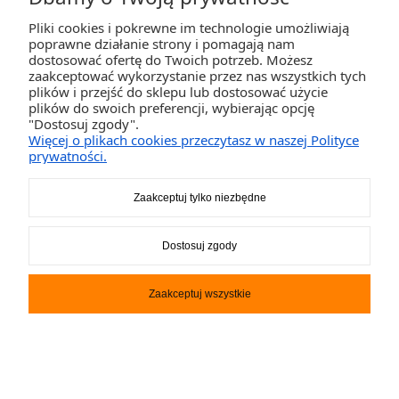
Pliki cookies i pokrewne im technologie umożliwiają
poprawne działanie strony i pomagają nam
dostosować ofertę do Twoich potrzeb. Możesz
zaakceptować wykorzystanie przez nas wszystkich tych
plików i przejść do sklepu lub dostosować użycie
plików do swoich preferencji, wybierając opcję
"Dostosuj zgody".
Więcej o plikach cookies przeczytasz w naszej Polityce
Deska SUP Gladiator Pro 11.4
prywatności.
2 349,00 zł
Zaakceptuj tylko niezbędne
DO KOSZYKA
Dostosuj zgody
Zaakceptuj wszystkie