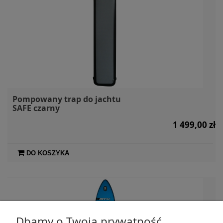
Pompowany trap do jachtu
SAFE czarny
1 499,00 zł
DO KOSZYKA
Dbamy o Twoją prywatność