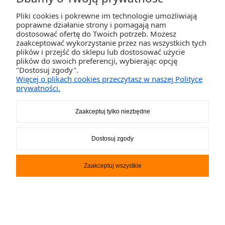
Pliki cookies i pokrewne im technologie umożliwiają
poprawne działanie strony i pomagają nam
dostosować ofertę do Twoich potrzeb. Możesz
zaakceptować wykorzystanie przez nas wszystkich tych
plików i przejść do sklepu lub dostosować użycie
plików do swoich preferencji, wybierając opcję
Deska SUP STX Cruiser 11.6
"Dostosuj zgody".
Więcej o plikach cookies przeczytasz w naszej Polityce
prywatności.
1 949,00 zł
Zaakceptuj tylko niezbędne
DO KOSZYKA
Dostosuj zgody
Zaakceptuj wszystkie