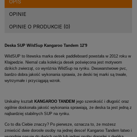
OPIS
OPINIE
OPINIE O PRODUKCIE (0)
Deska SUP WildSup Kangaroo Tandem 12'9
WildSUP to litewska marka desek paddleboard powstała w 2012 roku w
Kłajpedzie. Niemal cała kolekcja desek poświęcona jest motywom
dzikich zwierząt, co wyróżnia WildSup na rynku. Dwuwarstwowe pvc,
bardzo dobra jakość wykonania sprawia, że deski tej marki są trwałe,
wytrzymałe i przyciągają wzrok.
Unikalny kształt
KANGAROO TANDEM
jego szerokość i długość oraz
ogólnie doskonała jakość wykonania sprawiają, że deska ta jest jedną z
najbardziej stabilnych SUP na rynku.
Co to dla Ciebie znaczy? Po pierwsze, oznacza to, że możesz
zmieścić dwie dorosłe osoby na jednej desce! Kangaroo Tandem łatwo i
wygodnie pasuje do dwóch osób lub jednej osoby dorosłej z dwójką