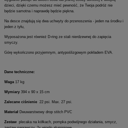
dzieci, dzięki czemu możesz mieć pewność, że Twoja podróż nie
będzie samotna i naprawdę będzie piękna.
Na desce znajdują się dwa uchwyty do przenoszenia - jeden na środku i
jeden z tyłu,
Wyposażona jest również D-ring ze stali nierdzewnej do zapięcia
smyczy.
Górę wykończono przyjemnym, antypoślizgowym pokładem EVA.
Dane techniczne:
Waga
17 kg
Wymiary
394 x 90 x 15 cm
Zalecane
ciśnienie
22 psi. Max. 27 psi.
Materiał
Dwuwarstwowy drop stitch PVC
Zestaw
plecaka na kółkach, pompka podwójnego działania, smycz,
zestaw naprawczy, 2x wiosło aluminiowe