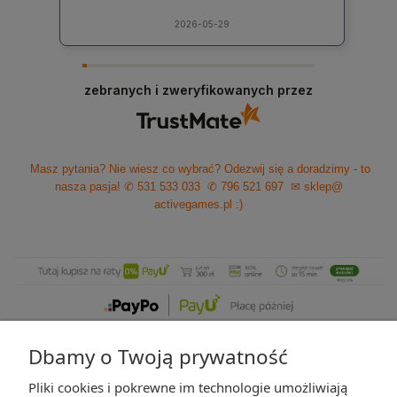
2026-05-29
zebranych i zweryfikowanych przez
Masz pytania? Nie wiesz co wybrać? Odezwij się a doradzimy - to
nasza pasja!
✆ 531 533 033
✆ 796 521 697
✉ sklep@
activegames.pl
:)
Dbamy o Twoją prywatność
Pliki cookies i pokrewne im technologie umożliwiają
ZAKUPY