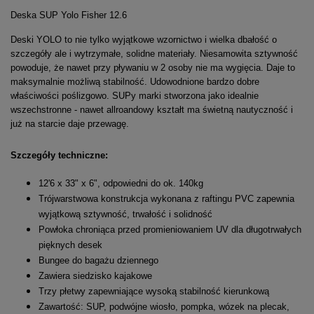
Deska SUP Yolo Fisher 12.6
Deski YOLO to nie tylko wyjątkowe wzornictwo i wielka dbałość o
szczegóły ale i wytrzymałe, solidne materiały. Niesamowita sztywność
powoduje, że nawet przy pływaniu w 2 osoby nie ma wygięcia. Daje to
maksymalnie możliwą stabilność. Udowodnione bardzo dobre
właściwości poślizgowo. SUPy marki stworzona jako idealnie
wszechstronne - nawet allroandowy kształt ma świetną nautyczność i
już na starcie daje przewagę.
Szczegóły techniczne:
12'6 x 33" x 6", odpowiedni do ok. 140kg
Trójwarstwowa konstrukcja wykonana z raftingu PVC zapewnia
wyjątkową sztywność, trwałość i solidność
Powłoka chroniąca przed promieniowaniem UV dla długotrwałych
pięknych desek
Bungee do bagażu dziennego
Zawiera siedzisko kajakowe
Trzy płetwy zapewniające wysoką stabilność kierunkową
Zawartość: SUP, podwójne wiosło, pompka, wózek na plecak,