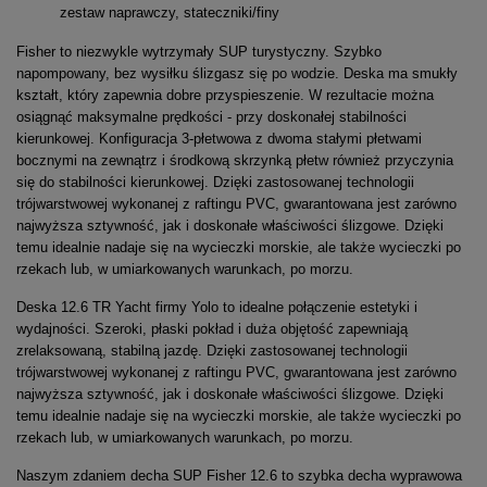
zestaw naprawczy, stateczniki/finy
Fisher to niezwykle wytrzymały SUP turystyczny. Szybko
napompowany, bez wysiłku ślizgasz się po wodzie. Deska ma smukły
kształt, który zapewnia dobre przyspieszenie. W rezultacie można
osiągnąć maksymalne prędkości - przy doskonałej stabilności
kierunkowej. Konfiguracja 3-płetwowa z dwoma stałymi płetwami
bocznymi na zewnątrz i środkową skrzynką płetw również przyczynia
się do stabilności kierunkowej. Dzięki zastosowanej technologii
trójwarstwowej wykonanej z raftingu PVC, gwarantowana jest zarówno
najwyższa sztywność, jak i doskonałe właściwości ślizgowe. Dzięki
temu idealnie nadaje się na wycieczki morskie, ale także wycieczki po
rzekach lub, w umiarkowanych warunkach, po morzu.
Deska 12.6 TR Yacht firmy Yolo to idealne połączenie estetyki i
wydajności. Szeroki, płaski pokład i duża objętość zapewniają
zrelaksowaną, stabilną jazdę. Dzięki zastosowanej technologii
trójwarstwowej wykonanej z raftingu PVC, gwarantowana jest zarówno
najwyższa sztywność, jak i doskonałe właściwości ślizgowe. Dzięki
temu idealnie nadaje się na wycieczki morskie, ale także wycieczki po
rzekach lub, w umiarkowanych warunkach, po morzu.
Naszym zdaniem decha SUP Fisher 12.6
to szybka decha wyprawowa