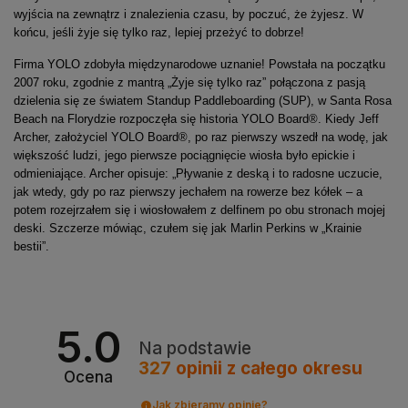
wyjścia na zewnątrz i znalezienia czasu, by poczuć, że żyjesz.
W
końcu, jeśli żyje się tylko raz, lepiej przeżyć to dobrze!
Firma YOLO zdobyła międzynarodowe uznanie! Powstała na początku
2007 roku, zgodnie z mantrą „Żyje się tylko raz” połączona z pasją
dzielenia się ze światem Standup Paddleboarding (SUP), w Santa Rosa
Beach na Florydzie rozpoczęła się historia YOLO Board®. Kiedy Jeff
Archer, założyciel YOLO Board®, po raz pierwszy wszedł na wodę, jak
większość ludzi, jego pierwsze pociągnięcie wiosła było epickie i
odmieniające. Archer opisuje: „Pływanie z deską i to radosne uczucie,
jak wtedy, gdy po raz pierwszy jechałem na rowerze bez kółek – a
potem rozejrzałem się i wiosłowałem z delfinem po obu stronach mojej
deski. Szczerze mówiąc, czułem się jak Marlin Perkins w „Krainie
bestii”.
5.0
Na podstawie
327
opinii
z całego okresu
Ocena
Jak zbieramy opinie?