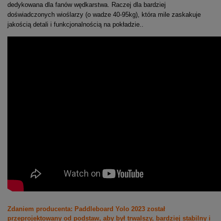
dedykowana dla fanów wędkarstwa. Raczej dla bardziej
doświadczonych wioślarzy (o wadze 40-95kg), która mile zaskakuje
jakością detali i funkcjonalnością na pokładzie..
Zdaniem producenta:
Paddleboard Yolo 2023 został
przeprojektowany od podstaw, aby był trwalszy, bardziej stabilny i