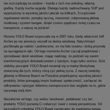
nie oszczędzają na urodzie – każda z nich ma unikalną, własną
grafikę. Każdy kocha wygodę. Dlatego każdy nadmuchiwany SUP jest
wyposażony w wysokiej jakości plecak na kółkach, 3-częściowe
regulowane wiosło, pompkę ręczną, manometr, zdejmowaną płetwę
środkową i system bungee, dzięki czemu spędzasz mniej czasu na
transporcie, a więcej na jeździe!
Historia YOLO Board rozpoczęła się w 2007 roku, kiedy właściciel Jeff
Archer po raz pierwszy wszedł na deskę wiosłową. Natychmiast
pochłonęła go radość i podniecenie, że ma fale oceanu i dziką przyrodę
na wyciągnięcie ręki. Od tego momentu Archer zaczął projektować i
sprzedawać deski wiosłowe, mając nadzieję, że podzieli się swoim
transformacyjnym doświadczeniem z każdym, kogo tylko zechce. Dziś
oddolny początek YOLO Board rozwinął się w markę lifestylową
stworzoną dla tych, którzy chcą żyć pełnią życia. Z naszej siedziby
głównej w Miramar Beach na Florydzie projektujemy wysokiej jakości
produkty, które pomagają innym budować społeczność, zachęcać do
odkrywania i sprzyjać dobremu samopoczuciu bez względu na to, gdzie
nazywają swój dom.
Niezależnie od tego, czy wolisz wiosłować, pedałować czy lać,
produkty YOLO pozwolą Ci zobaczyć świat z nowej perspektywy. Od
wszystkich członków YOLO Board zachęcamy do zwolnienia tempa,