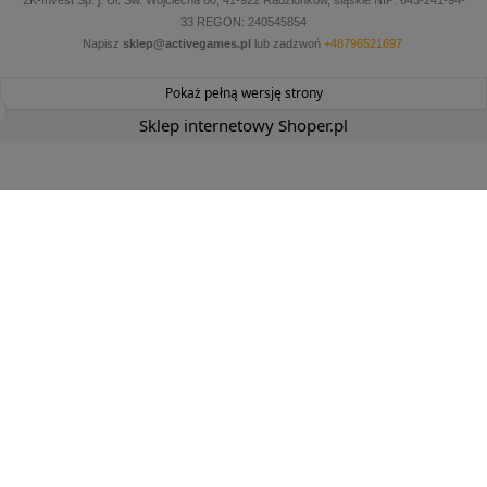
33 REGON: 240545854
Napisz
sklep@activegames.pl
lub zadzwoń
+48796521697
Pokaż pełną wersję strony
Sklep internetowy Shoper.pl