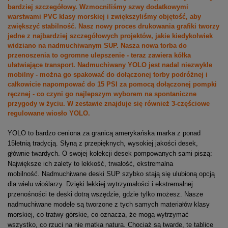
bardziej szczegółowy. Wzmocniliśmy szwy dodatkowymi
warstwami PVC klasy morskiej i zwiększyliśmy objętość, aby
zwiększyć stabilność. Nasz nowy proces drukowania grafiki tworzy
jedne z najbardziej szczegółowych projektów, jakie kiedykolwiek
widziano na nadmuchiwanym SUP. Nasza nowa torba do
przenoszenia to ogromne ulepszenie - teraz zawiera kółka
ułatwiające transport. Nadmuchiwany YOLO jest nadal niezwykle
mobilny - można go spakować do dołączonej torby podróżnej i
całkowicie napompować do 15 PSI za pomocą dołączonej pompki
ręcznej - co czyni go najlepszym wyborem na spontaniczne
przygody w życiu. W zestawie znajduje się również 3-częściowe
regulowane wiosło YOLO.
YOLO to bardzo ceniona za granicą amerykańska marka z ponad
15letnią tradycją. Słyną z przepięknych, wysokiej jakości desek,
głównie twardych. O swojej kolekcji desek pompowanych sami piszą:
Największe ich zalety to lekkość, trwałość, ekstremalna
mobilność. Nadmuchiwane deski SUP szybko stają się ulubioną opcją
dla wielu wioślarzy. Dzięki lekkiej wytrzymałości i ekstremalnej
przenośności te deski dotrą wszędzie, gdzie tylko możesz. Nasze
nadmuchiwane modele są tworzone z tych samych materiałów klasy
morskiej, co tratwy górskie, co oznacza, że mogą wytrzymać
wszystko, co rzuci na nie matka natura. Chociaż są twarde, te tablice