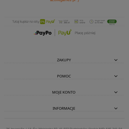
ZAKUPY
POMOC
MOJE KONTO
INFORMACJE
2K-Invest Sp. j. Ul. Św. Wojciecha 60, 41-922 Radzionków, śląskie NIP: 645-241-94-