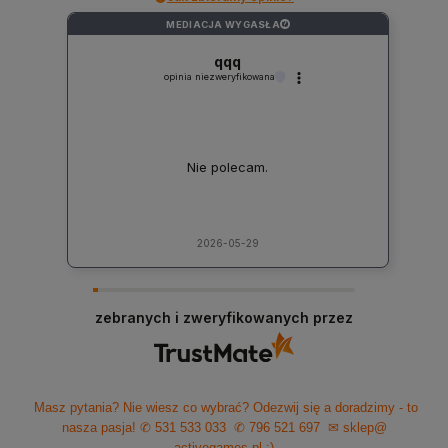
MEDIACJA WYGASŁA
?
qqq
opinia niezweryfikowana
Nie polecam.
2026-05-29
zebranych i zweryfikowanych przez
Masz pytania? Nie wiesz co wybrać? Odezwij się a doradzimy - to
nasza pasja!
✆ 531 533 033
✆ 796 521 697
✉ sklep@
activegames.pl
:)