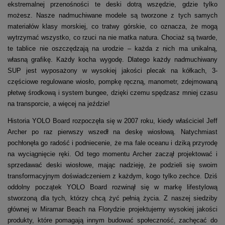
ekstremalnej przenośności te deski dotrą wszędzie, gdzie tylko
możesz. Nasze nadmuchiwane modele są tworzone z tych samych
materiałów klasy morskiej, co tratwy górskie, co oznacza, że mogą
wytrzymać wszystko, co rzuci na nie matka natura. Chociaż są twarde,
te tablice nie oszczędzają na urodzie – każda z nich ma unikalną,
własną grafikę. Każdy kocha wygodę. Dlatego każdy nadmuchiwany
SUP jest wyposażony w wysokiej jakości plecak na kółkach, 3-
częściowe regulowane wiosło, pompkę ręczną, manometr, zdejmowaną
płetwę środkową i system bungee, dzięki czemu spędzasz mniej czasu
na transporcie, a więcej na jeździe!
Historia YOLO Board rozpoczęła się w 2007 roku, kiedy właściciel Jeff
Archer po raz pierwszy wszedł na deskę wiosłową. Natychmiast
pochłonęła go radość i podniecenie, że ma fale oceanu i dziką przyrodę
na wyciągnięcie ręki. Od tego momentu Archer zaczął projektować i
sprzedawać deski wiosłowe, mając nadzieję, że podzieli się swoim
transformacyjnym doświadczeniem z każdym, kogo tylko zechce. Dziś
oddolny początek YOLO Board rozwinął się w markę lifestylową
stworzoną dla tych, którzy chcą żyć pełnią życia. Z naszej siedziby
głównej w Miramar Beach na Florydzie projektujemy wysokiej jakości
produkty, które pomagają innym budować społeczność, zachęcać do