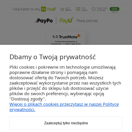
5.0
Średnia ocena activegames.pl
Na podstawie
327
opinii
z całego okresu
Zobacz opinie
Dbamy o Twoją prywatność
Pliki cookies i pokrewne im technologie umożliwiają
ZAKUPY
poprawne działanie strony i pomagają nam
dostosować ofertę do Twoich potrzeb. Możesz
zaakceptować wykorzystanie przez nas wszystkich tych
POMOC
plików i przejść do sklepu lub dostosować użycie
plików do swoich preferencji, wybierając opcję
"Dostosuj zgody".
MOJE KONTO
Więcej o plikach cookies przeczytasz w naszej Polityce
prywatności.
INFORMACJE
Zaakceptuj tylko niezbędne