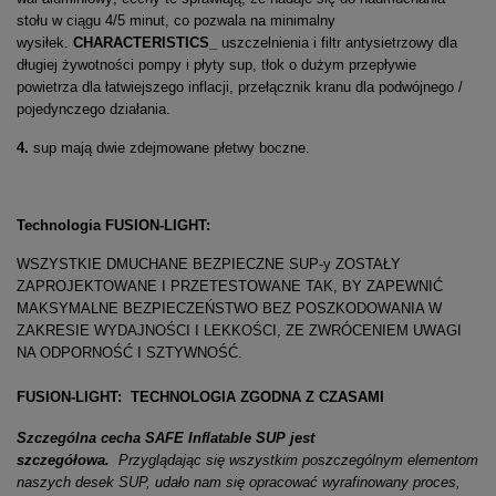
stołu w ciągu 4/5 minut, co pozwala na minimalny
wysiłek.
CHARACTERISTICS_
uszczelnienia i filtr antysietrzowy dla
długiej żywotności pompy i płyty sup, tłok o dużym przepływie
powietrza dla łatwiejszego inflacji, przełącznik kranu dla podwójnego /
pojedynczego działania.
4.
sup mają dwie zdejmowane płetwy boczne.
Technologia FUSION-LIGHT:
WSZYSTKIE DMUCHANE BEZPIECZNE SUP-y ZOSTAŁY
ZAPROJEKTOWANE I PRZETESTOWANE TAK, BY ZAPEWNIĆ
MAKSYMALNE BEZPIECZEŃSTWO BEZ POSZKODOWANIA W
ZAKRESIE WYDAJNOŚCI I LEKKOŚCI, ZE ZWRÓCENIEM UWAGI
NA ODPORNOŚĆ I SZTYWNOŚĆ.
FUSION-LIGHT:
TECHNOLOGIA ZGODNA Z CZASAMI
Szczególna cecha SAFE Inflatable SUP jest
szczegółowa.
Przyglądając się wszystkim poszczególnym elementom
naszych desek SUP, udało nam się opracować wyrafinowany proces,