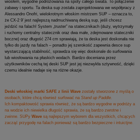
wiosłem, wygodne podróżowania na spoty całego świata. To połączenie
zabawy i sportu. Ta deska sup została zaprojektowana we współpracy z
Alessandro Onofri, wielokrotnym włoskim mistrzem SUP – oznacza to,
że CX-2 9′ jest najlepszą nadmuchiwaną deską sup, jeśli chcesz
jeździć na falach! System „truster” na statecznikach (duży, wytrzymały
i ruchomy centralny statecznik oraz dwa małe, zdejmowane stateczniki
boczne) oraz długość 274 cm sprawiają, że ta deska jest doskonała nie
tylko do jazdy na falach – ponadto jej szerokość zapewnia desce sup
wystarczającą stabilność, sprawdza się więc doskonale do surfowania
lub wiosłowania na płaskich wodach. Bardzo doceniana przez
użytkowników cechą tej deski SUP jest jej niezwykła sztywność, dzięki
czemu idealnie nadaje się na różne okazje.
Deski włoskiej marki SAFE z linii Wave
zostały stworzone z myślą o
osobach, które chcą również surfować na
Stand up Paddle
.
Ich kompaktowość sprawia również, że są bardzo wygodne w podróży a
na wodzie ich niewielka długość sprawia, że są bardzo zwrotne i
zwinne. SUPy
Wave
są najlepszym wyborem dla wszystkich, chcących
zacząć przygodę na falach ponieważ są bardzo bezpieczne i intuictjne.