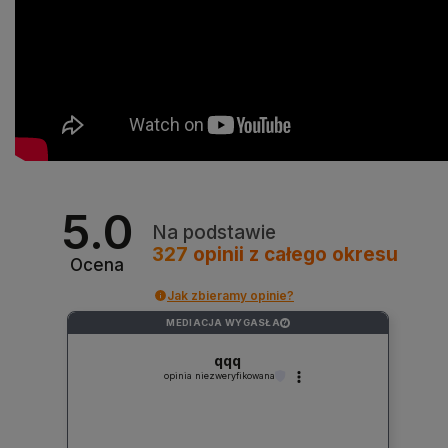
5.0
Na podstawie
327
opinii
z całego okresu
Ocena
Jak zbieramy opinie?
MEDIACJA WYGASŁA
?
qqq
opinia niezweryfikowana