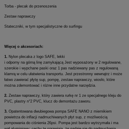
Torba - plecak do przenoszenia
Zestaw naprawczy
Stateczniki, w tym specjalistyczne do surfingu
Więcej o akcesoriach:
1.
Nylon plecaka z logo SAFE, lekki
i odporny na górną linę zamykającą Jest wyposażony w 2 regulowane,
szerokie i wypchane paski oraz 1 pas nadziewany pas z regulowaną
klamrą w celu ułatwienia transportu. Jest przestronny wewnątrz i może
łatwo zawierać płytę sup, pompę, zestaw naprawczy, wiosło, które
można zdemontować i różne inne przydatne narzędzia.
2.
Zestaw naprawczy, który zawiera rurkę nr 1 ze specjalnego kleju do
PVC, plastry n°2 PVC, klucz do demontażu zaworu.
3.
Opatentowana dwubiegowa pompa SAFE NANO z miernikiem
powietrza do inflacji nadmuchiwanych płyt sup, z możliwością
pompowania do ciśnienia 26psi. Pompa jest bardzo wytrzymała i ma
wał aluminiowy; cechy te sprawiają, że nadaje się do nadmuchania