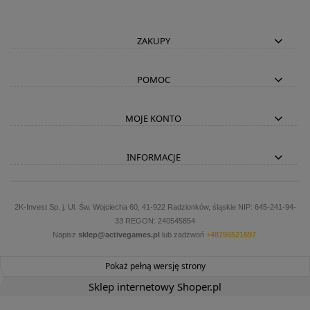
ZAKUPY
POMOC
MOJE KONTO
INFORMACJE
2K-Invest Sp. j. Ul. Św. Wojciecha 60, 41-922 Radzionków, śląskie NIP: 645-241-94-
33 REGON: 240545854
Napisz
sklep@activegames.pl
lub zadzwoń
+48796521697
Pokaż pełną wersję strony
Sklep internetowy Shoper.pl