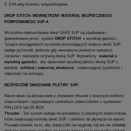
5. EVA anty-ścierna i antypoślizgowa
DROP STITCH: WEWNĘTRZNY MATERIAŁ BEZPIECZNEGO
POMPOWANEGO SUP-A
Wszystkie nadmuchiwane deski SAFE SUP są zbudowane i
gwarantowane przez system
DROP STITCH
o wysokiej gęstości.
Tysiące rozciągniętych sznurków przecinających wnętrze deski SUP
nadaje jej kształt, podczas gdy wewnętrzne powietrze wytwarza
ciśnienie i niezwykle sztywną deskę SUP. Wybraliśmy
materiał o
wysokiej gęstości,
aby opracować wysokiej jakości deskę SUP o
bardziej
solidnej i odpornej strukturze,
zwiększającej żywotność i
odporność na wstrząsy.
BEZPIECZNE DMUCHANE PŁETWY SUP:
Nasze deski są dostarczane z zestawem thruster z bocznymi krótkimi
statecznikami i wyjmowanym centralnym statecznikiem z systemem
PIN LOCK lub US BOX.
Thruster
: Ten system polega na posiadaniu 3 sztywnych stateczników,
które zwiększają kontrolę deski SUP i zdolność do płynięcia na wprost.
Pozwala również na to, aby stateczniki nie wyginały się ani nie składały
podczas transportu w torbie, co często zdarza się w przypadku stałych