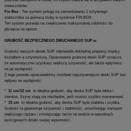
stateczników.
Fin Box
: Ten system polega na zamontowaniu 1 sztywnego
statecznika za pomocą śruby w systemie FIN BOX.
Ten system pozwala na zwiększenie maksymalnej zdolności do
płynięcia na wprost.
GRUBOŚĆ BEZPIECZNEGO DMUCHANEGO SUP-a:
Grubość naszych desek SUP odpowiada dokładnej proporcji między
kształtem a sztywnością. Opracowanie grubszej deski SUP oznacza,
że automatycznie uzyskasz większą sztywność, ale także wpłyniesz
na jej wydajność.
Z tego powodu opracowaliśmy możliwie najsztywniejsze deski SUP bez
wpływu na wydajność.
*
11 cm/12 cm
to idealna grubość, aby deska SUP była lekka i
zwrotna. Szyny stają się niezbędne, jeśli musisz szybko manewrować.
*
15 cm
to idealna grubość, aby deska SUP była stabilna i szybka.
Grubość ta gwarantuje sztywność i stabilność, umożliwiając transport
większego ciężaru i zmniejszając tarcie na wodzie w warunkach
wyścigowych dzięki swojej wyporności.