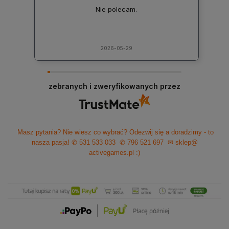
Nie polecam.
2026-05-29
zebranych i zweryfikowanych przez
Masz pytania? Nie wiesz co wybrać? Odezwij się a doradzimy - to
nasza pasja!
✆ 531 533 033
✆ 796 521 697
✉ sklep@
activegames.pl
:)