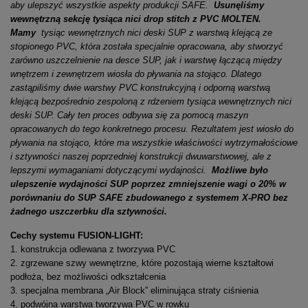
aby ulepszyć wszystkie aspekty produkcji SAFE.
Usunęliśmy
wewnętrzną sekcję tysiąca nici drop stitch z PVC MOLTEN.
Mamy
tysiąc wewnętrznych nici deski SUP z warstwą klejącą ze
stopionego PVC, która została specjalnie opracowana, aby stworzyć
zarówno uszczelnienie na desce SUP, jak i warstwę łączącą między
wnętrzem i zewnętrzem wiosła do pływania na stojąco. Dlatego
zastąpiliśmy dwie warstwy PVC konstrukcyjną i odporną warstwą
klejącą bezpośrednio zespoloną z rdzeniem tysiąca wewnętrznych nici
deski SUP. Cały ten proces odbywa się za pomocą maszyn
opracowanych do tego konkretnego procesu. Rezultatem jest wiosło do
pływania na stojąco, które ma wszystkie właściwości wytrzymałościowe
i sztywności naszej poprzedniej konstrukcji dwuwarstwowej, ale z
lepszymi wymaganiami dotyczącymi wydajności.
Możliwe było
ulepszenie wydajności SUP poprzez zmniejszenie wagi o 20% w
porównaniu do SUP SAFE zbudowanego z systemem X-PRO bez
żadnego uszczerbku dla sztywności.
Cechy systemu FUSION-LIGHT:
1. konstrukcja odlewana z tworzywa PVC
2. zgrzewane szwy wewnętrzne, które pozostają wierne kształtowi
podłoża, bez możliwości odkształcenia
3. specjalna membrana „Air Block” eliminująca straty ciśnienia
4. podwójna warstwa tworzywa PVC w rowku