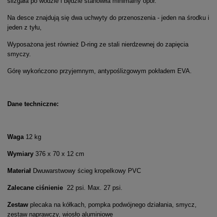
ślizgała po wodzie i będzie stanowiła minimalny opór.
Na desce znajdują się dwa uchwyty do przenoszenia - jeden na środku i
jeden z tyłu,
Wyposażona jest również D-ring ze stali nierdzewnej do zapięcia
smyczy.
Górę wykończono przyjemnym, antypoślizgowym pokładem EVA.
Dane techniczne:
Waga
12 kg
Wymiary
376 x 70 x 12 cm
Materiał
Dwuwarstwowy ścieg kropelkowy PVC
Zalecane ciśnienie
22 psi. Max. 27 psi.
Zestaw
plecaka na kółkach, pompka podwójnego działania, smycz,
zestaw naprawczy, wiosło aluminiowe