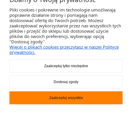
Pliki cookies i pokrewne im technologie umożliwiają
ZAKUPY
poprawne działanie strony i pomagają nam
dostosować ofertę do Twoich potrzeb. Możesz
zaakceptować wykorzystanie przez nas wszystkich tych
POMOC
plików i przejść do sklepu lub dostosować użycie
plików do swoich preferencji, wybierając opcję
"Dostosuj zgody".
MOJE KONTO
Więcej o plikach cookies przeczytasz w naszej Polityce
prywatności.
INFORMACJE
Zaakceptuj tylko niezbędne
2K-Invest Sp. j. Ul. Św. Wojciecha 60, 41-922 Radzionków, śląskie NIP: 645-241-94-
Dostosuj zgody
33 REGON: 240545854
Napisz
sklep@activegames.pl
lub zadzwoń
+48796521697
Zaakceptuj wszystkie
Pokaż pełną wersję strony
Sklep internetowy Shoper.pl