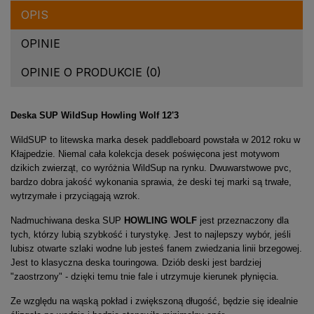
OPIS
OPINIE
OPINIE O PRODUKCIE (0)
Deska SUP WildSup Howling Wolf 12'3
WildSUP to litewska marka desek paddleboard powstała w 2012 roku w
Kłajpedzie. Niemal cała kolekcja desek poświęcona jest motywom
dzikich zwierząt, co wyróżnia WildSup na rynku. Dwuwarstwowe pvc,
bardzo dobra jakość wykonania sprawia, że deski tej marki są trwałe,
wytrzymałe i przyciągają wzrok.
Nadmuchiwana deska SUP
HOWLING WOLF
jest przeznaczony dla
tych, którzy lubią szybkość i turystykę. Jest to najlepszy wybór, jeśli
lubisz otwarte szlaki wodne lub jesteś fanem zwiedzania linii brzegowej.
Jest to klasyczna deska touringowa. Dziób deski jest bardziej
"zaostrzony" - dzięki temu tnie fale i utrzymuje kierunek płynięcia.
Ze względu na wąską pokład i zwiększoną długość, będzie się idealnie