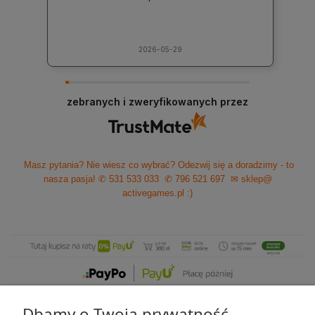
2026-05-29
zebranych i zweryfikowanych przez
Masz pytania? Nie wiesz co wybrać? Odezwij się a doradzimy - to
nasza pasja!
✆ 531 533 033
✆ 796 521 697
✉ sklep@
activegames.pl
:)
Dbamy o Twoją prywatność