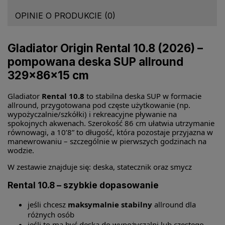
OPINIE O PRODUKCIE (0)
Gladiator Origin Rental 10.8 (2026) –
pompowana deska SUP allround
329×86×15 cm
Gladiator
Rental 10.8
to stabilna deska SUP w formacie
allround, przygotowana pod częste użytkowanie (np.
wypożyczalnie/szkółki) i rekreacyjne pływanie na
spokojnych akwenach. Szerokość 86 cm ułatwia utrzymanie
równowagi, a 10’8” to długość, która pozostaje przyjazna w
manewrowaniu – szczególnie w pierwszych godzinach na
wodzie.
W zestawie znajduje się: deska, statecznik oraz smycz
Rental 10.8 – szybkie dopasowanie
jeśli chcesz
maksymalnie stabilny
allround dla
różnych osób
jeśli to ma być deska do wypożyczalni lub częstego