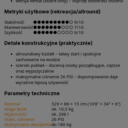
wersja Rental (board-only) – osprzęt dobierasz osobno
Metryki użytkowe (rekreacja/allround)
Stabilność
●●●●●●●●●○
9/10
Manewrowość
●●●●●●●○○○
7/10
Szybkość
●●●●●●○○○○
6/10
Detale konstrukcyjne (praktycznie)
allroundowy kształt – łatwy start i spokojne
zachowanie na wodzie
szeroki pokład – docenią osoby początkujące, cięższe
oraz wypożyczalnie
maksymalne ciśnienie 26 PSI – dopompowanie daje
wyraźnie lepszą sztywność
Parametry techniczne
Rozmiar
329 × 86 × 15 cm (10’8” × 34” × 6”)
Waga deski
ok. 10,5 kg
Wyporność
ok. 296 l
Maks. ciśnienie
26 PSI
Maksymalne obciążenie
do 180 kg