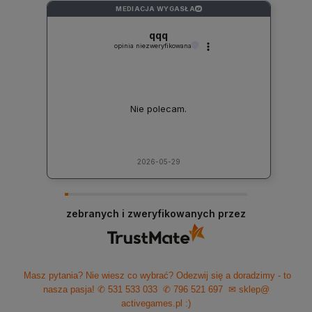
MEDIACJA WYGASŁA
?
qqq
opinia niezweryfikowana
Nie polecam.
2026-05-29
zebranych i zweryfikowanych przez
Masz pytania? Nie wiesz co wybrać? Odezwij się a doradzimy - to
nasza pasja!
✆ 531 533 033
✆ 796 521 697
✉ sklep@
activegames.pl
:)