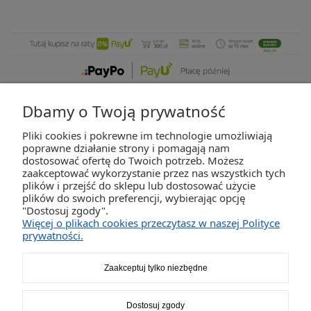
Dbamy o Twoją prywatność
Pliki cookies i pokrewne im technologie umożliwiają
ZAKUPY
poprawne działanie strony i pomagają nam
dostosować ofertę do Twoich potrzeb. Możesz
zaakceptować wykorzystanie przez nas wszystkich tych
POMOC
plików i przejść do sklepu lub dostosować użycie
plików do swoich preferencji, wybierając opcję
"Dostosuj zgody".
MOJE KONTO
Więcej o plikach cookies przeczytasz w naszej Polityce
prywatności.
INFORMACJE
Zaakceptuj tylko niezbędne
2K-Invest Sp. j. Ul. Św. Wojciecha 60, 41-922 Radzionków, śląskie NIP: 645-241-94-
Dostosuj zgody