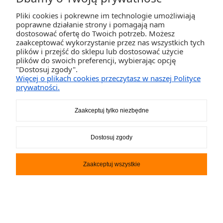
Pliki cookies i pokrewne im technologie umożliwiają
poprawne działanie strony i pomagają nam
dostosować ofertę do Twoich potrzeb. Możesz
zaakceptować wykorzystanie przez nas wszystkich tych
plików i przejść do sklepu lub dostosować użycie
plików do swoich preferencji, wybierając opcję
Deska SUP Lite + wiosło 10.8
"Dostosuj zgody".
iGO Starboard
Więcej o plikach cookies przeczytasz w naszej Polityce
prywatności.
3 599,00 zł
Zaakceptuj tylko niezbędne
DO KOSZYKA
Dostosuj zgody
Zaakceptuj wszystkie