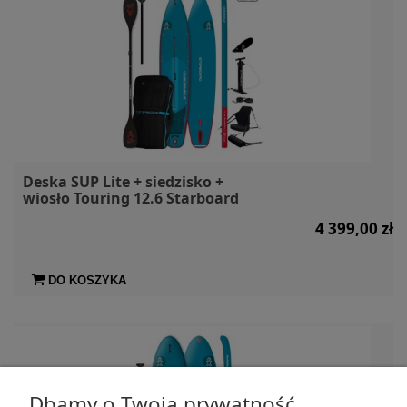
Deska SUP Lite + siedzisko +
wiosło Touring 12.6 Starboard
4 399,00 zł
DO KOSZYKA
Dbamy o Twoją prywatność