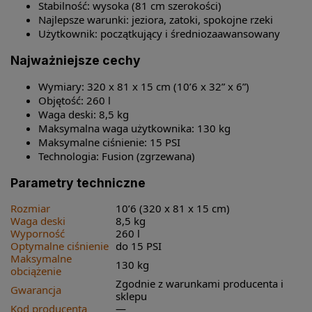
Stabilność: wysoka (81 cm szerokości)
Najlepsze warunki: jeziora, zatoki, spokojne rzeki
Użytkownik: początkujący i średniozaawansowany
Najważniejsze cechy
Wymiary: 320 x 81 x 15 cm (10’6 x 32” x 6”)
Objętość: 260 l
Waga deski: 8,5 kg
Maksymalna waga użytkownika: 130 kg
Maksymalne ciśnienie: 15 PSI
Technologia: Fusion (zgrzewana)
Parametry techniczne
Rozmiar
10’6 (320 x 81 x 15 cm)
Waga deski
8,5 kg
Wyporność
260 l
Optymalne ciśnienie
do 15 PSI
Maksymalne
130 kg
obciążenie
Zgodnie z warunkami producenta i
Gwarancja
sklepu
Kod producenta
—