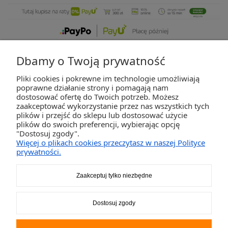
Dbamy o Twoją prywatność
Pliki cookies i pokrewne im technologie umożliwiają
ZAKUPY
poprawne działanie strony i pomagają nam
dostosować ofertę do Twoich potrzeb. Możesz
zaakceptować wykorzystanie przez nas wszystkich tych
POMOC
plików i przejść do sklepu lub dostosować użycie
plików do swoich preferencji, wybierając opcję
"Dostosuj zgody".
MOJE KONTO
Więcej o plikach cookies przeczytasz w naszej Polityce
prywatności.
INFORMACJE
Zaakceptuj tylko niezbędne
2K-Invest Sp. j. Ul. Św. Wojciecha 60, 41-922 Radzionków, śląskie NIP: 645-241-94-
Dostosuj zgody
33 REGON: 240545854
Napisz
sklep@activegames.pl
lub zadzwoń
+48796521697