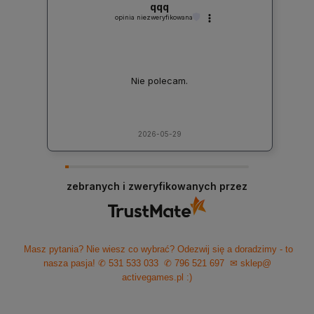
qqq
opinia niezweryfikowana
Nie polecam.
2026-05-29
zebranych i zweryfikowanych przez
Masz pytania? Nie wiesz co wybrać? Odezwij się a doradzimy - to
nasza pasja!
✆ 531 533 033
✆ 796 521 697
✉ sklep@
activegames.pl
:)