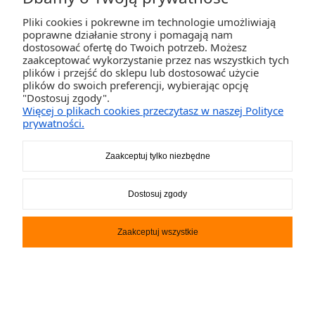
Pliki cookies i pokrewne im technologie umożliwiają
poprawne działanie strony i pomagają nam
dostosować ofertę do Twoich potrzeb. Możesz
zaakceptować wykorzystanie przez nas wszystkich tych
plików i przejść do sklepu lub dostosować użycie
plików do swoich preferencji, wybierając opcję
Deska SUP Double Chamber
"Dostosuj zgody".
Deluxe iGO 12 x 33 Starboard
Więcej o plikach cookies przeczytasz w naszej Polityce
prywatności.
6 299,00 zł
Zaakceptuj tylko niezbędne
DO KOSZYKA
Dostosuj zgody
promocja
Zaakceptuj wszystkie