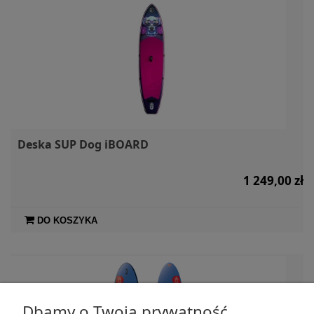
Deska SUP Dog iBOARD
1 249,00 zł
DO KOSZYKA
Dbamy o Twoją prywatność