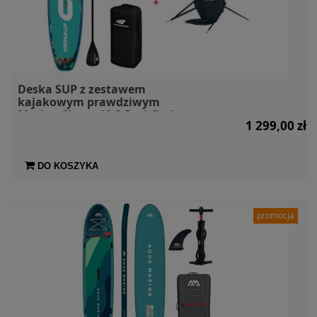
Deska SUP z zestawem
kajakowym prawdziwym
Marine Clown 10.2 Pathfinder +
1 299,00 zł
siedzisko + wiosło kajakowe
DO KOSZYKA
promocja