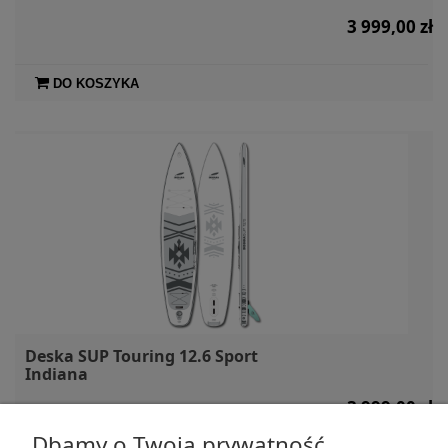
3 999,00 zł
DO KOSZYKA
Deska SUP Touring 12.6 Sport
Indiana
3 999,00 zł
Dbamy o Twoją prywatność