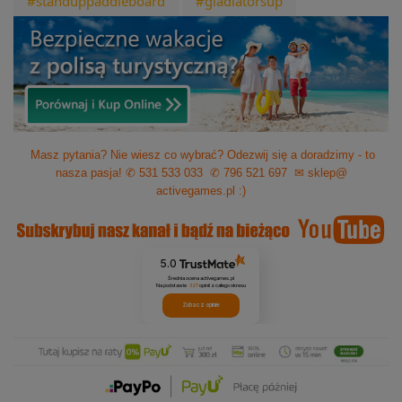
#standuppaddleboard
#gladiatorsup
Masz pytania? Nie wiesz co wybrać? Odezwij się a doradzimy - to
nasza pasja!
✆ 531 533 033
✆ 796 521 697
✉ sklep@
activegames.pl
:)
5.0
Średnia ocena activegames.pl
Na podstawie
327
opinii
z całego okresu
Zobacz opinie