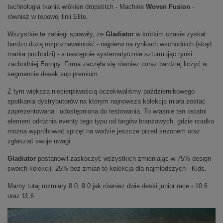
technologia tkania włókien dropstitch - Machine
Woven Fusion
-
również w topowej linii Elite.
Wszystkie te zabiegi sprawiły, że
Gladiator
w krótkim czasie zyskał
bardzo dużą rozpoznawalność - najpierw na rynkach wschodnich (skąd
marka pochodzi) - a następnie systematycznie szturmując rynki
zachodniej Europy. Firma zaczęła się również coraz bardziej liczyć w
segmencie desek sup premium.
Z tym większą niecierpliwością oczekiwaliśmy październikowego
spotkania dystrybutorów na którym najnowsza kolekcja miała zostać
zaprezentowana i udostępniona do testowania. To właśnie ten ostatni
element odróżnia eventy tego typu od targów branżowych, gdzie rzadko
można wypróbować sprzęt na wodzie jeszcze przed sezonem oraz
zgłaszać swoje uwagi.
Gladiator
postanowił zaskoczyć wszystkich zmieniając w 75% design
swoich kolekcji. 25% bez zmian to kolekcja dla najmłodszych - Kids.
Mamy tutaj rozmiary 8.0, 9.0 jak również dwie deski junior race - 10.6
oraz 11.6