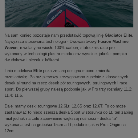
Na sam koniec pozostaje nam przedstawić topową linię
Gladiator Elite
.
Najwyższa stosowana technologia - Dwuwarstwowy
Fusion Machine
Woven
, rewelacyjne wiosło 100% carbon, statecznik race pro
wykonany w technologii plastra miodu oraz wysokiej jakości pompka
dwutłokowa i plecak z kółkami.
Linia modelowa
Elite
poza zmianą designu mocno zmieniła
rozmiarówkę. Po raz pierwszy zrezygnowano zupełnie z klasycznych
desek allround na rzecz desek pół touringowych, toruingowych i race
sport. Do pierwszej grupy należą podobnie jak w Pro trzy rozmiary 11.2;
11.4; 11.6.
Dalej mamy deski touringowe 12.6Lt; 12.6S oraz 12.6T. To co może
zastanawiać to nieco szersza deska Sport w stosunku do Lt, ten zabieg
miał jednak na celu zapewnienie większej nośności - deska "S"
wykonana jest na grubości 15cm a Lt podobnie jak w Pro i Origin na
12cm.