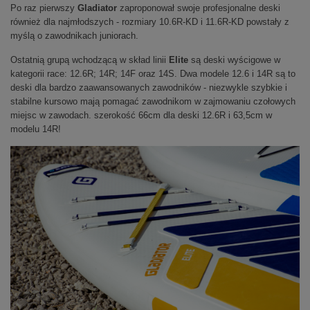
Po raz pierwszy
Gladiator
zaproponował swoje profesjonalne deski
również dla najmłodszych - rozmiary 10.6R-KD i 11.6R-KD powstały z
myślą o zawodnikach juniorach.
Ostatnią grupą wchodzącą w skład linii
Elite
są deski wyścigowe w
kategorii race: 12.6R; 14R; 14F oraz 14S. Dwa modele 12.6 i 14R są to
deski dla bardzo zaawansowanych zawodników - niezwykle szybkie i
stabilne kursowo mają pomagać zawodnikom w zajmowaniu czołowych
miejsc w zawodach. szerokość 66cm dla deski 12.6R i 63,5cm w
modelu 14R!