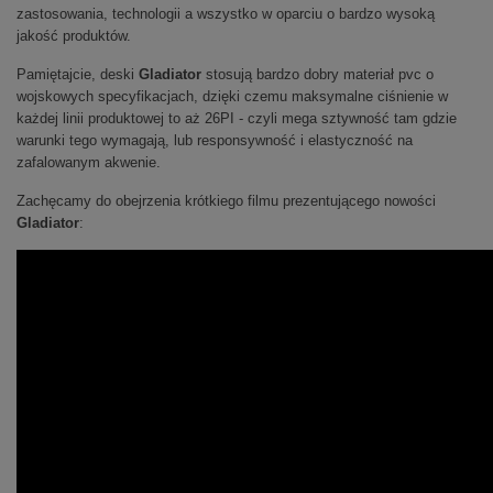
zastosowania, technologii a wszystko w oparciu o bardzo wysoką
jakość produktów.
Pamiętajcie, deski
Gladiator
stosują bardzo dobry materiał pvc o
wojskowych specyfikacjach, dzięki czemu maksymalne ciśnienie w
każdej linii produktowej to aż 26PI - czyli mega sztywność tam gdzie
warunki tego wymagają, lub responsywność i elastyczność na
zafalowanym akwenie.
Zachęcamy do obejrzenia krótkiego filmu prezentującego nowości
Gladiator
: