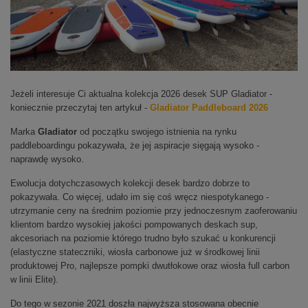
Jeżeli interesuje Ci aktualna kolekcja 2026 desek SUP Gladiator -
koniecznie przeczytaj ten artykuł -
Gladiator Paddleboard 2026
Marka
Gladiator
od początku swojego istnienia na rynku
paddleboardingu pokazywała, że jej aspiracje sięgają wysoko -
naprawdę wysoko.
Ewolucja dotychczasowych kolekcji desek bardzo dobrze to
pokazywała. Co więcej, udało im się coś wręcz niespotykanego -
utrzymanie ceny na średnim poziomie przy jednoczesnym zaoferowaniu
klientom bardzo wysokiej jakości pompowanych deskach sup,
akcesoriach na poziomie którego trudno było szukać u konkurencji
(elastyczne stateczniki, wiosła carbonowe już w środkowej linii
produktowej Pro, najlepsze pompki dwutłokowe oraz wiosła full carbon
w linii Elite).
Do tego w sezonie 2021 doszła najwyższa stosowana obecnie