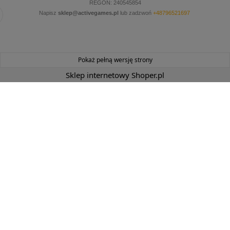
REGON: 240545854
Napisz
sklep@activegames.pl
lub zadzwoń
+48796521697
Pokaż pełną wersję strony
Sklep internetowy Shoper.pl