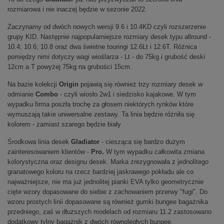
rozmiarowa i nie inaczej będzie w sezonie 2022.
Zaczynamy od dwóch nowych wersji 9.6 i 10.4KD czyli rozszerzenie
grupy KID. Następnie najpopularniejsze rozmiary desek typu allround -
10.4; 10.6; 10.8 oraz dwa świetne touringi 12.6Lt i 12.6T. Różnica
pomiędzy nimi dotyczy wagi wioślarza - Lt - do 75kg i grubość deski
12cm a T powyżej 75kg na grubości 15cm.
Na bazie kolekcji
Origin
pojawią się również trzy rozmiary desek w
odmianie
Combo
- czyli wiosło 2w1 i siedzisko kajakowe. W tym
wypadku firma poszła trochę za głosem niektórych rynków które
wymuszają takie uniwersalne zestawy. Ta linia będzie różniła się
kolorem - zamiast szarego będzie biały
Środkowa linia desek
Gladiator
- ciesząca się bardzo dużym
zainteresowaniem klientów -
Pro.
W tym wypadku całkowita zmiana
kolorystyczna oraz designu desek. Marka zrezygnowała z jednolitego
granatowego koloru na rzecz bardziej jaskrawego pokładu ale co
najważniejsze, nie ma już jednolitej pianki EVA tylko geometrycznie
cięte wzory dopasowane do siebie z zachowaniem przerwy "fugi". Do
wzoru prostych linii dopasowane są również gumki bungee bagażnika
przedniego, zaś w dłuższych modelach od rozmiaru 11.2 zastosowano
dodatkowy tylny bagażnik z dwóch równoległych bungee.