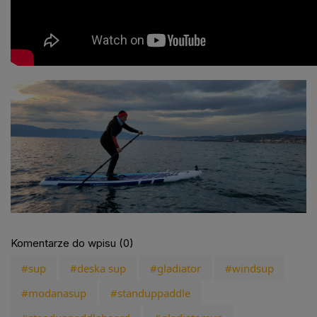
Komentarze do wpisu (0)
#sup
#deska sup
#gladiator
#windsup
#modanasup
#standuppaddle