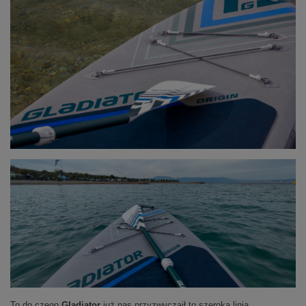
To do czego
Gladiator
już nas przyzwyczaił to szeroka linia