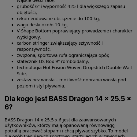
wąskie deski race,
grubość 6” i wyporność 425 l dla większego zapasu
objętości,
rekomendowane obciążenie do 100 kg,
waga deski około 10 kg,
V-Shape Bottom poprawiający prowadzenie i charakter
wyścigowy,
carbon stringer zwiększający sztywność i
responsywność,
zwężona, sportowa rufa ograniczająca opór,
statecznik US Box 9” romboidalny,
technologia Hot Fusion Woven Dropstitch Double Wall
Side,
zestaw bez wiosła – możliwość dobrania wiosła pod
poziom i styl pływania.
Dla kogo jest BASS Dragon 14 x 25.5 x
6?
BASS Dragon 14 x 25.5 x 6 jest dla zaawansowanych
użytkowników, którzy mają opanowaną równowagę,
potrafią pracować stopami i chcą pływać szybko. To model
dla osób trenujących sportowo, startujących w zawodach