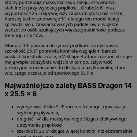
którzy potrzebują maksymalnego ślizgu, sztywności i
stabilności przy wysokiej prędkości. Grubość 6” oraz
wyporność 425 l dają większy zapas objętości niż niższe,
bardziej techniczne wersje 5”, dlatego ten model lepiej
sprawdzi się u zaawansowanych paddlerów o większej
wadze lub osób szukających większej stabilności podczas
treningu i startów.
Długość 14’ pomaga utrzymać prędkość na dystansie,
szerokość 25.5” poprawia kontrolę względem bardzo
wąskich konstrukcji race, a V-Shape Bottom i carbon stringer
mają wspierać szybkie wejście w tempo, sztywność i
precyzyjne prowadzenie. To deska dla użytkownika, który
wie, czego oczekuje od sportowego SUP-a.
Najważniejsze zalety BASS Dragon 14
x 25.5 x 6
wyczynowa deska SUP race do treningu, rywalizacji i
szybkiego pływania,
długość 14’ dla maksymalnego ślizgu i efektywnego
utrzymania prędkości,
szerokość 25.5” dająca więcej kontroli niż ekstremalnie