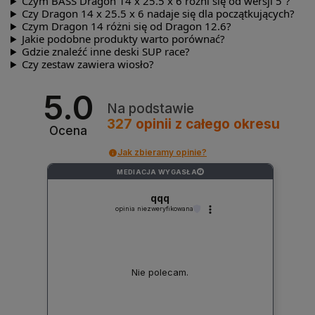
Czym BASS Dragon 14 x 25.5 x 6 różni się od wersji 5”?
Czy Dragon 14 x 25.5 x 6 nadaje się dla początkujących?
Czym Dragon 14 różni się od Dragon 12.6?
Jakie podobne produkty warto porównać?
Gdzie znaleźć inne deski SUP race?
Czy zestaw zawiera wiosło?
5.0
Na podstawie
327
opinii
z całego okresu
Ocena
Jak zbieramy opinie?
MEDIACJA WYGASŁA
?
qqq
opinia niezweryfikowana
Nie polecam.