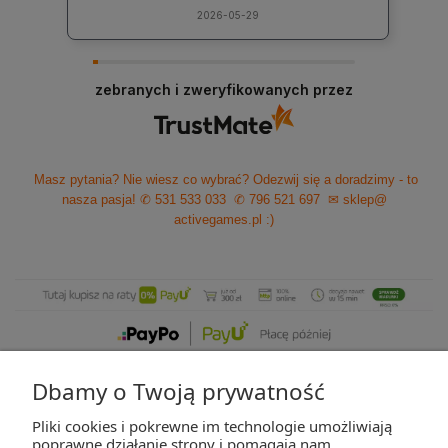
2026-05-29
zebranych i zweryfikowanych przez
Masz pytania? Nie wiesz co wybrać? Odezwij się a doradzimy - to
nasza pasja!
✆ 531 533 033
✆ 796 521 697
✉ sklep@
activegames.pl
:)
Dbamy o Twoją prywatność
Pliki cookies i pokrewne im technologie umożliwiają
ZAKUPY
poprawne działanie strony i pomagają nam