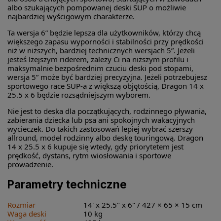
albo szukających pompowanej deski SUP o możliwie
najbardziej wyścigowym charakterze.
Ta wersja 6” będzie lepsza dla użytkowników, którzy chcą
większego zapasu wyporności i stabilności przy prędkości
niż w niższych, bardziej technicznych wersjach 5”. Jeżeli
jesteś lżejszym riderem, zależy Ci na niższym profilu i
maksymalnie bezpośrednim czuciu deski pod stopami,
wersja 5” może być bardziej precyzyjna. Jeżeli potrzebujesz
sportowego race SUP-a z większą objętością, Dragon 14 x
25.5 x 6 będzie rozsądniejszym wyborem.
Nie jest to deska dla początkujących, rodzinnego pływania,
zabierania dziecka lub psa ani spokojnych wakacyjnych
wycieczek. Do takich zastosowań lepiej wybrać szerszy
allround, model rodzinny albo deskę touringową. Dragon
14 x 25.5 x 6 kupuje się wtedy, gdy priorytetem jest
prędkość, dystans, rytm wiosłowania i sportowe
prowadzenie.
Parametry techniczne
Rozmiar
14' x 25.5" x 6" / 427 × 65 × 15 cm
Waga deski
10 kg