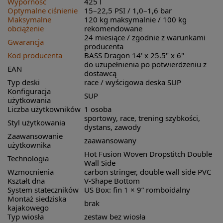
Wyporność
425 l
Optymalne ciśnienie
15–22,5 PSI / 1,0–1,6 bar
Maksymalne
120 kg maksymalnie / 100 kg
obciążenie
rekomendowane
24 miesiące / zgodnie z warunkami
Gwarancja
producenta
Kod producenta
BASS Dragon 14' x 25.5" x 6"
do uzupełnienia po potwierdzeniu z
EAN
dostawcą
Typ deski
race / wyścigowa deska SUP
Konfiguracja
SUP
użytkowania
Liczba użytkowników
1 osoba
sportowy, race, trening szybkości,
Styl użytkowania
dystans, zawody
Zaawansowanie
zaawansowany
użytkownika
Hot Fusion Woven Dropstitch Double
Technologia
Wall Side
Wzmocnienia
carbon stringer, double wall side PVC
Kształt dna
V-Shape Bottom
System stateczników
US Box: fin 1 × 9” romboidalny
Montaż siedziska
brak
kajakowego
Typ wiosła
zestaw bez wiosła