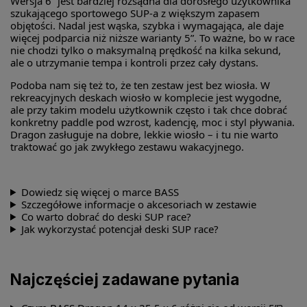
Wersja 6” jest bardziej rozsądna dla dorosłego użytkownika
szukającego sportowego SUP-a z większym zapasem
objętości. Nadal jest wąska, szybka i wymagająca, ale daje
więcej podparcia niż niższe warianty 5”. To ważne, bo w race
nie chodzi tylko o maksymalną prędkość na kilka sekund,
ale o utrzymanie tempa i kontroli przez cały dystans.
Podoba nam się też to, że ten zestaw jest bez wiosła. W
rekreacyjnych deskach wiosło w komplecie jest wygodne,
ale przy takim modelu użytkownik często i tak chce dobrać
konkretny paddle pod wzrost, kadencję, moc i styl pływania.
Dragon zasługuje na dobre, lekkie wiosło – i tu nie warto
traktować go jak zwykłego zestawu wakacyjnego.
Dowiedz się więcej o marce BASS
Szczegółowe informacje o akcesoriach w zestawie
Co warto dobrać do deski SUP race?
Jak wykorzystać potencjał deski SUP race?
Najczęściej zadawane pytania